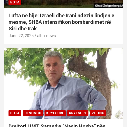
BOTA
Lufta në hije: Izraeli dhe Irani ndezin lindjen e
mesme, SHBA intensifikon bombardimet në
Siri dhe Irak
June 22, 2025
alba-news
BOTA
DENONCO
KRYESORE
KRYESORE
VETING
Drejtori i IMT Sarandw “Nasip Hoxha” nën