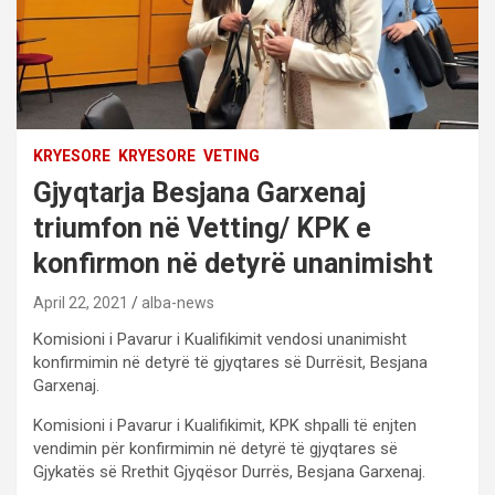
KRYESORE
KRYESORE
VETING
Gjyqtarja Besjana Garxenaj
triumfon në Vetting/ KPK e
konfirmon në detyrë unanimisht
April 22, 2021
alba-news
Komisioni i Pavarur i Kualifikimit vendosi unanimisht
konfirmimin në detyrë të gjyqtares së Durrësit, Besjana
Garxenaj.
Komisioni i Pavarur i Kualifikimit, KPK shpalli të enjten
vendimin për konfirmimin në detyrë të gjyqtares së
Gjykatës së Rrethit Gjyqësor Durrës, Besjana Garxenaj.