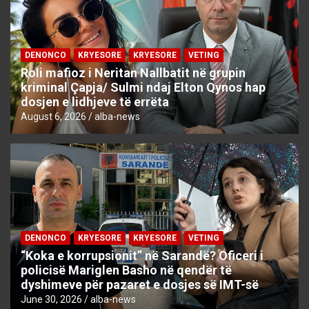
DENONCO
KRYESORE
KRYESORE
VETING
Roli mafioz i Neritan Nallbatit në grupin
kriminal Çapja/ Sulmi ndaj Elton Qynos hap
dosjen e lidhjeve të errëta
August 6, 2026
alba-news
DENONCO
KRYESORE
KRYESORE
VETING
“Koka e korrupsionit” në Sarandë? Oficeri i
policisë Mariglen Basho në qendër të
dyshimeve për pazaret e dosjes së IMT-së
June 30, 2026
alba-news