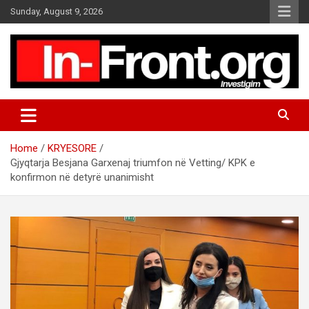
S
Sunday, August 9, 2026
k
i
p
t
o
c
o
n
t
Home
KRYESORE
e
Gjyqtarja Besjana Garxenaj triumfon në Vetting/ KPK e
n
konfirmon në detyrë unanimisht
t