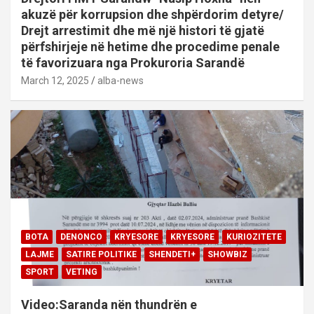
akuzë për korrupsion dhe shpërdorim detyre/
Drejt arrestimit dhe më një histori të gjatë
përfshirjeje në hetime dhe procedime penale
të favorizuara nga Prokuroria Sarandë
March 12, 2025
alba-news
BOTA
DENONCO
KRYESORE
KRYESORE
KURIOZITETE
LAJME
SATIRE POLITIKE
SHENDETI+
SHOWBIZ
SPORT
VETING
Video:Saranda nën thundrën e