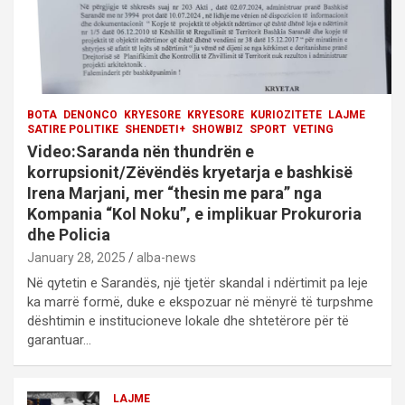
BOTA
DENONCO
KRYESORE
KRYESORE
KURIOZITETE
LAJME
SATIRE POLITIKE
SHENDETI+
SHOWBIZ
SPORT
VETING
Video:Saranda nën thundrën e
korrupsionit/Zëvëndës kryetarja e bashkisë
Irena Marjani, mer “thesin me para” nga
Kompania “Kol Noku”, e implikuar Prokuroria
dhe Policia
January 28, 2025
alba-news
Në qytetin e Sarandës, një tjetër skandal i ndërtimit pa leje
ka marrë formë, duke e ekspozuar në mënyrë të turpshme
dështimin e institucioneve lokale dhe shtetërore për të
garantuar…
LAJME