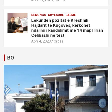
April 21, 2023
Orges
DENONCO
KRYESORE
LAJME
Lëkunden pozitat e Kreshnik
Hajdarit të Kuçovës, kërkohet
ndalimi i kandidimit më 14 maj; Ilirian
Celibashi në test
April 4, 2023
Orges
BO