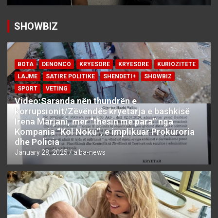
SHOWBIZ
BOTA
DENONCO
KRYESORE
KRYESORE
KURIOZITETE
LAJME
SATIRE POLITIKE
SHENDETI+
SHOWBIZ
SPORT
VETING
Video:Saranda nën thundrën e
korrupsionit/Zëvëndës kryetarja e bashkisë
Irena Marjani, mer “thesin me para” nga
Kompania “Kol Noku”, e implikuar Prokuroria
dhe Policia
January 28, 2025
alba-news