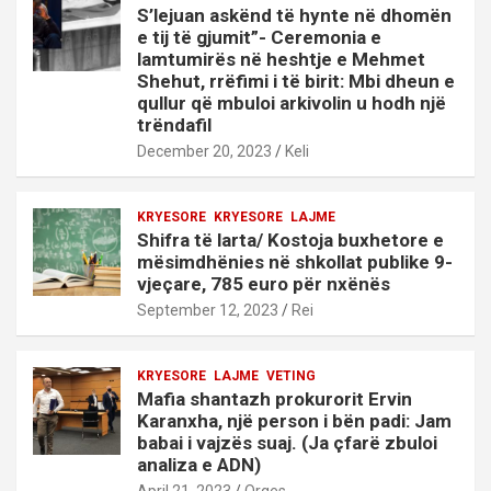
S’lejuan askënd të hynte në dhomën
e tij të gjumit”- Ceremonia e
lamtumirës në heshtje e Mehmet
Shehut, rrëfimi i të birit: Mbi dheun e
qullur që mbuloi arkivolin u hodh një
trëndafil
December 20, 2023
Keli
KRYESORE
KRYESORE
LAJME
Shifra të larta/ Kostoja buxhetore e
mësimdhënies në shkollat publike 9-
vjeçare, 785 euro për nxënës
September 12, 2023
Rei
KRYESORE
LAJME
VETING
Mafia shantazh prokurorit Ervin
Karanxha, një person i bën padi: Jam
babai i vajzës suaj. (Ja çfarë zbuloi
analiza e ADN)