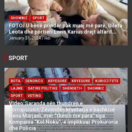
SHOWBIZ
SPORT
FOTO/ U bënë prindër pak muaj më parë, Dileta
Leota dhe portieri Loris Karius drejt altarit…
January 31, 2024
Rei
SPORT
BOTA
DENONCO
KRYESORE
KRYESORE
KURIOZITETE
LAJME
SATIRE POLITIKE
SHENDETI+
SHOWBIZ
SPORT
VETING
Video:Saranda nën thundrën e
korrupsionit/Zëvëndës kryetarja e bashkisë
Irena Marjani, mer “thesin me para” nga
Kompania “Kol Noku”, e implikuar Prokuroria
dhe Policia