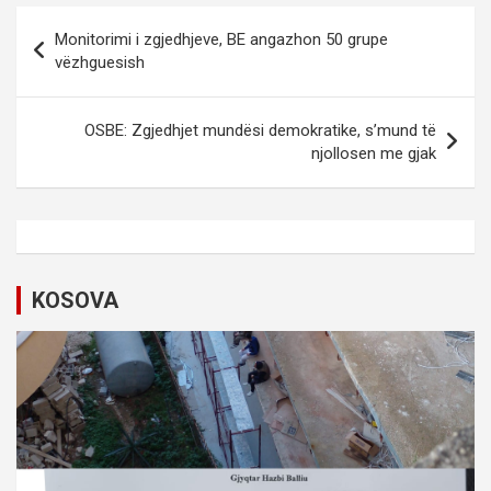
P
Monitorimi i zgjedhjeve, BE angazhon 50 grupe
o
vëzhguesish
s
t
OSBE: Zgjedhjet mundësi demokratike, s’mund të
njollosen me gjak
n
a
v
i
KOSOVA
g
a
t
i
o
n