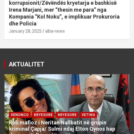
korrupsionit/Zëvëndës kryetarja e bashkisë
Irena Marjani, mer “thesin me para” nga
Kompania “Kol Noku”, e implikuar Prokuroria
dhe Policia
January 28, 2025
alba-news
AKTUALITET
DENONCO
KRYESORE
KRYESORE
VETING
Roli mafioz i Neritan Nallbatit në grupin
kriminal Çapja/ Sulmi ndaj Elton Qynos hap