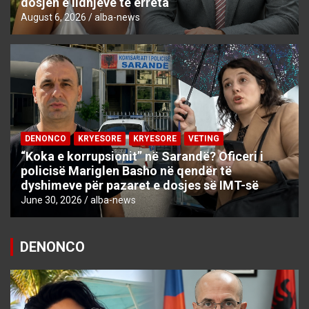
dosjen e lidhjeve të errëta
August 6, 2026
alba-news
DENONCO
KRYESORE
KRYESORE
VETING
“Koka e korrupsionit” në Sarandë? Oficeri i
policisë Mariglen Basho në qendër të
dyshimeve për pazaret e dosjes së IMT-së
June 30, 2026
alba-news
DENONCO