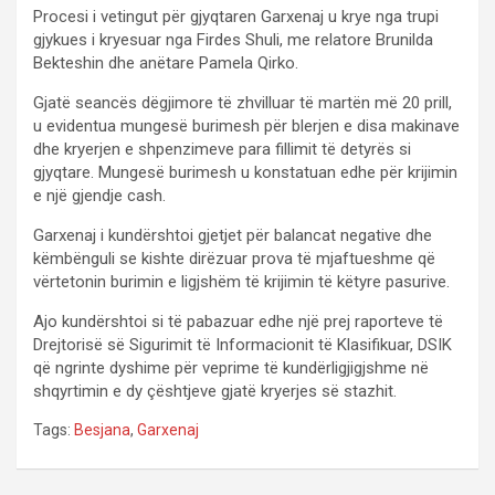
Procesi i vetingut për gjyqtaren Garxenaj u krye nga trupi
gjykues i kryesuar nga Firdes Shuli, me relatore Brunilda
Bekteshin dhe anëtare Pamela Qirko.
Gjatë seancës dëgjimore të zhvilluar të martën më 20 prill,
u evidentua mungesë burimesh për blerjen e disa makinave
dhe kryerjen e shpenzimeve para fillimit të detyrës si
gjyqtare. Mungesë burimesh u konstatuan edhe për krijimin
e një gjendje cash.
Garxenaj i kundërshtoi gjetjet për balancat negative dhe
këmbënguli se kishte dirëzuar prova të mjaftueshme që
vërtetonin burimin e ligjshëm të krijimin të këtyre pasurive.
Ajo kundërshtoi si të pabazuar edhe një prej raporteve të
Drejtorisë së Sigurimit të Informacionit të Klasifikuar, DSIK
që ngrinte dyshime për veprime të kundërligjigjshme në
shqyrtimin e dy çështjeve gjatë kryerjes së stazhit.
Tags:
Besjana
,
Garxenaj