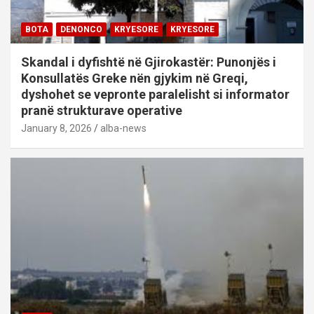
BOTA
DENONCO
KRYESORE
KRYESORE
Skandal i dyfishtë në Gjirokastër: Punonjës i
Konsullatës Greke nën gjykim në Greqi,
dyshohet se vepronte paralelisht si informator
pranë strukturave operative
January 8, 2026
alba-news