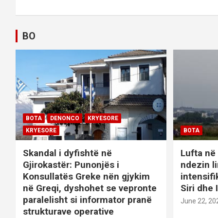
s
t
BO
n
a
v
i
BOTA
DENONCO
KRYESORE
g
KRYESORE
BOTA
a
Skandal i dyfishtë në
Lufta në 
Gjirokastër: Punonjës i
ndezin l
t
Konsullatës Greke nën gjykim
intensif
në Greqi, dyshohet se vepronte
Siri dhe 
i
paralelisht si informator pranë
June 22, 20
o
strukturave operative