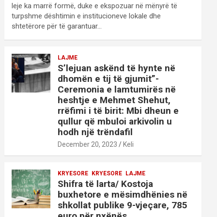
leje ka marrë formë, duke e ekspozuar në mënyrë të
turpshme dështimin e institucioneve lokale dhe
shtetërore për të garantuar…
LAJME
S’lejuan askënd të hynte në
dhomën e tij të gjumit”-
Ceremonia e lamtumirës në
heshtje e Mehmet Shehut,
rrëfimi i të birit: Mbi dheun e
qullur që mbuloi arkivolin u
hodh një trëndafil
December 20, 2023
Keli
KRYESORE
KRYESORE
LAJME
Shifra të larta/ Kostoja
buxhetore e mësimdhënies në
shkollat publike 9-vjeçare, 785
euro për nxënës