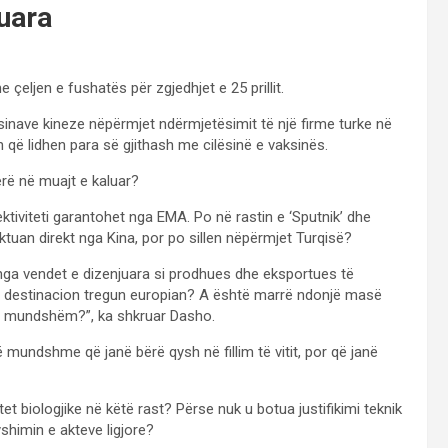
kuara
çeljen e fushatës për zgjedhjet e 25 prillit.
ksinave kineze nëpërmjet ndërmjetësimit të një firme turke në
h që lidhen para së gjithash me cilësinë e vaksinës.
herë në muajt e kaluar?
fektiviteti garantohet nga EMA. Po në rastin e ‘Sputnik’ dhe
tuan direkt nga Kina, por po sillen nëpërmjet Turqisë?
 nga vendet e dizenjuara si prodhues dhe eksportues të
ë destinacion tregun europian? A është marrë ndonjë masë
të mundshëm?”, ka shkruar Dasho.
mundshme që janë bërë qysh në fillim të vitit, por që janë
t biologjike në këtë rast? Përse nuk u botua justifikimi teknik
yshimin e akteve ligjore?