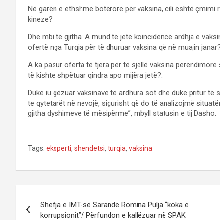
Në garën e ethshme botërore për vaksina, cili është çmimi r
kineze?
Dhe mbi të gjitha: A mund të jetë koincidencë ardhja e vaksin
ofertë nga Turqia për të dhuruar vaksina që në muajin janar
A ka pasur oferta të tjera për të sjellë vaksina perëndimore
të kishte shpëtuar qindra apo mijëra jetë?.
Duke iu gëzuar vaksinave të ardhura sot dhe duke pritur të 
te qytetarët në nevojë, sigurisht që do të analizojmë situatë
gjitha dyshimeve të mësipërme”, mbyll statusin e tij Dasho.
Tags:
eksperti
,
shendetsi
,
turqia
,
vaksina
P
Shefja e IMT-së Sarandë Romina Pulja “koka e
o
korrupsionit”/ Përfundon e kallëzuar në SPAK