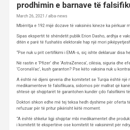
prodhimin e barnave të falsifi
March 26, 2021
alba-news
Mbërritja e 192 mijë dozave të vaksinës kineze ka përkuar me 
Sipas ekspertit të shëndetit publik Erion Dasho, ardhja e va
ditën e parë të fushatës elektorale hap një mori pikëpyetjes
“Pse nuk u prit certifikimi i EMA-s, siç ishte deklaruar disa 
Në rastin e ‘Pfizer’ dhe ‘AstraZeneca’, cilësia, siguria dhe e
‘CoronaVac’, kush garanton? Pse këto vaksina nuk u kontrak
A është në dijeni qeveria dhe komitetet se Turqia është një
medikamenteve të falsifikuara, sidomos për mallrat që kan
shtesë që shqiptarët të garantohen kundër çdo falsifikimi 
Doktori shkon edhe më tej teksa hedh dyshime për oferta të 
refuzuar për të pritur pikërisht këtë moment.
“A është shkelur ligji shqiptar mbi medikamentet dhe produkte
i komitetit të ekspertëve ose komitetit të vaksinimit për ndr