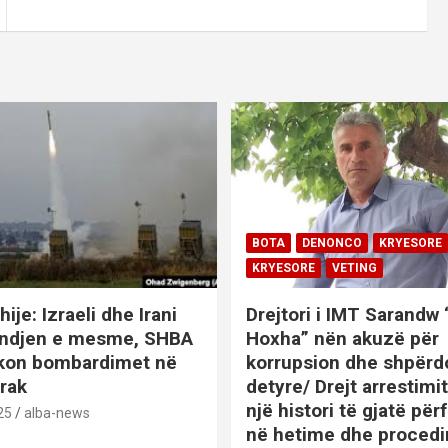
BOTA
DENONCO
KRYESORE
KRYESORE
VETING
hije: Izraeli dhe Irani
Drejtori i IMT Sarandw
indjen e mesme, SHBA
Hoxha” nën akuzë për
ikon bombardimet në
korrupsion dhe shpërd
Irak
detyre/ Drejt arrestim
një histori të gjatë përf
25
alba-news
në hetime dhe proced