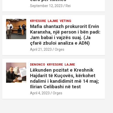
September 12, 2023
Rei
KRYESORE
LAJME
VETING
Mafia shantazh prokurorit Ervin
Karanxha, një person i bën padi:
Jam babai i vajzës suaj. (Ja
çfarë zbuloi analiza e ADN)
April 21, 2023
Orges
DENONCO
KRYESORE
LAJME
Lëkunden pozitat e Kreshnik
Hajdarit të Kuçovës, kërkohet
ndalimi i kandidimit më 14 maj;
Ilirian Celibashi në test
April 4, 2023
Orges