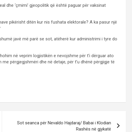
eal dhe ‘çmimi’ gjeopolitik që është paguar për vaksinat
ave pikërisht ditën kur nis fushata elektorale? A ka pasur një
?
 shumë javë më parë se sot, atëherë kur administrimi i tyre do
shohim në veprim logjistikën e nevojshme për t’i dërguar ato
n me përgjegjshmëri dhe në detaje, për t’u dhënë përgjigje të
Sot seanca për Nevaldo Hajdaraj/ Babai i Klodian
Rashës në gjykatë