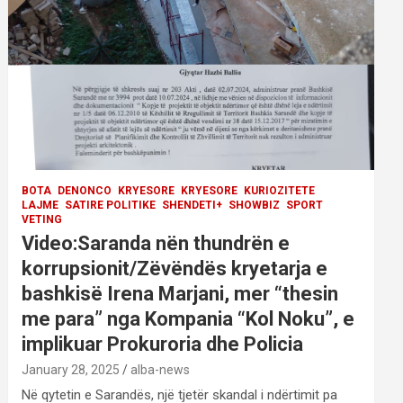
BOTA
DENONCO
KRYESORE
KRYESORE
KURIOZITETE
LAJME
SATIRE POLITIKE
SHENDETI+
SHOWBIZ
SPORT
VETING
Video:Saranda nën thundrën e
korrupsionit/Zëvëndës kryetarja e
bashkisë Irena Marjani, mer “thesin
me para” nga Kompania “Kol Noku”, e
implikuar Prokuroria dhe Policia
January 28, 2025
alba-news
Në qytetin e Sarandës, një tjetër skandal i ndërtimit pa