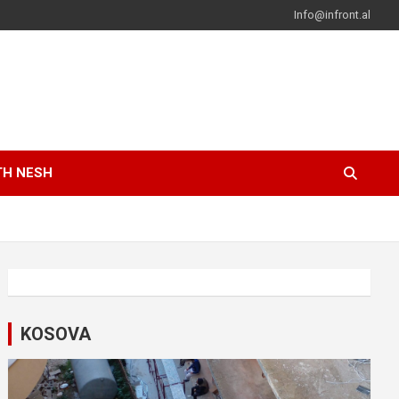
Info@infront.al
TH NESH
KOSOVA