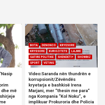
BOTA
DENONCO
KRYESORE
KRYESORE
KURIOZITETE
LAJME
SATIRE POLITIKE
SHENDETI+
SHOWBIZ
SPORT
VETING
 “Nasip
Video:Saranda nën thundrën e
korrupsionit/Zëvëndës
orim
kryetarja e bashkisë Irena
it dhe më
Marjani, mer “thesin me para”
shirjeje
nga Kompania “Kol Noku”, e
ime
implikuar Prokuroria dhe Policia