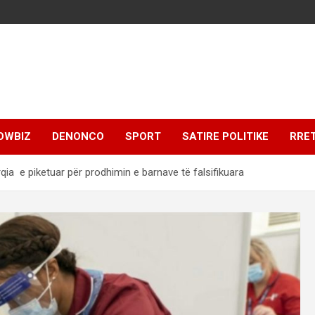
OWBIZ
DENONCO
SPORT
SATIRE POLITIKE
RRE
ia e piketuar për prodhimin e barnave të falsifikuara