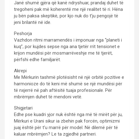
Janë shumë gjëra që kanë ndryshuar, prandaj duhet të
tregoheni pak më koherentë me një realitet të ri. Hëna
ju bën paksa skeptikë, por kjo nuk do t’ju pengojë të
jeni brilantë në ide.
Peshorja
Vazhdon ritmi marramendës i imponuar nga “planeti i
kuq”, por kujdes sepse nga ana tjetër rrit tensionet e
krijon mundësi për mosmarrëveshje me të tjerët,
përfshi edhe familjarët.
Akrepi
Me Mërkurin tashmë plotësisht në një orbitë pozitive e
harmonioze do të keni më shumë se një mundësi për
të nxjerrë në pah aftësitë tuaja profesionale. Për
mbrëmjen duhet të mendoni vetë.
Shigjetari
Edhe pse kuadri yjor nuk është nga më të mirët për ju,
Mërkuri e Urani sikur ia zbehin pak forcën, optimizmi
juaj është për t’u marrë për model. Në dilemë për të
kaluar mbrëmjen? Le ta zgjedhë partneri.