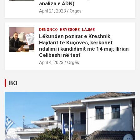
analiza e ADN)
April 21, 2023
Orges
DENONCO
KRYESORE
LAJME
Lëkunden pozitat e Kreshnik
Hajdarit të Kuçovës, kërkohet
ndalimi i kandidimit më 14 maj; Ilirian
Celibashi në test
April 4, 2023
Orges
BO