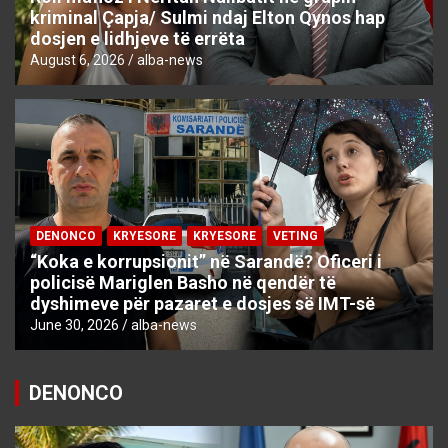
kriminal Çapja/ Sulmi ndaj Elton Qynos hap
dosjen e lidhjeve të errëta
August 6, 2026
alba-news
DENONCO
KRYESORE
KRYESORE
VETING
“Koka e korrupsionit” në Sarandë? Oficeri i
policisë Mariglen Basho në qendër të
dyshimeve për pazaret e dosjes së IMT-së
June 30, 2026
alba-news
DENONCO