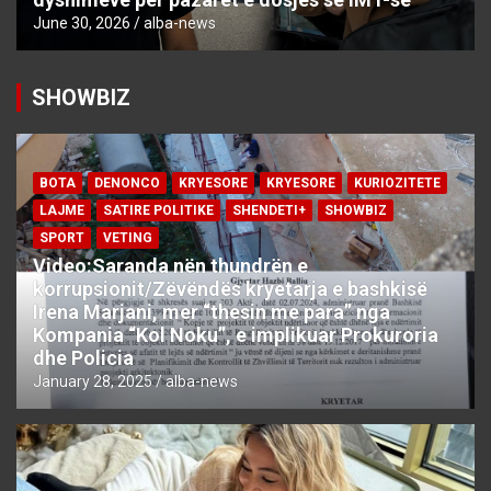
June 30, 2026
alba-news
SHOWBIZ
BOTA
DENONCO
KRYESORE
KRYESORE
KURIOZITETE
LAJME
SATIRE POLITIKE
SHENDETI+
SHOWBIZ
SPORT
VETING
Video:Saranda nën thundrën e
korrupsionit/Zëvëndës kryetarja e bashkisë
Irena Marjani, mer “thesin me para” nga
Kompania “Kol Noku”, e implikuar Prokuroria
dhe Policia
January 28, 2025
alba-news