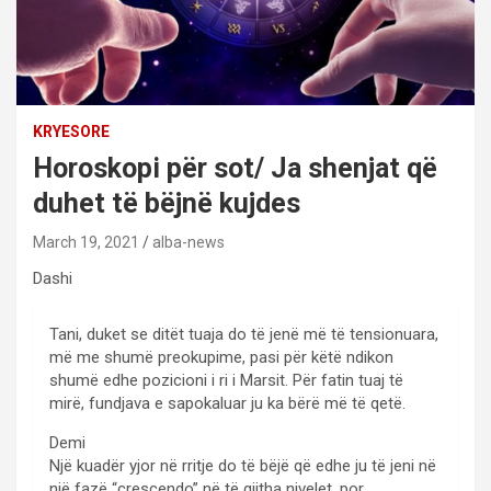
KRYESORE
Horoskopi për sot/ Ja shenjat që
duhet të bëjnë kujdes
March 19, 2021
alba-news
Dashi
Tani, duket se ditët tuaja do të jenë më të tensionuara,
më me shumë preokupime, pasi për këtë ndikon
shumë edhe pozicioni i ri i Marsit. Për fatin tuaj të
mirë, fundjava e sapokaluar ju ka bërë më të qetë.
Demi
Një kuadër yjor në rritje do të bëjë që edhe ju të jeni në
një fazë “crescendo” në të gjitha nivelet, por