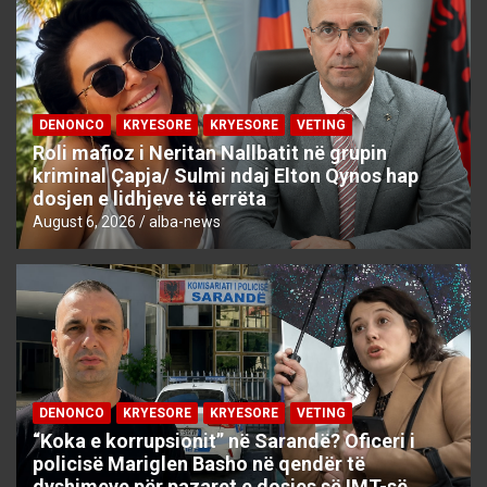
DENONCO
KRYESORE
KRYESORE
VETING
Roli mafioz i Neritan Nallbatit në grupin
kriminal Çapja/ Sulmi ndaj Elton Qynos hap
dosjen e lidhjeve të errëta
August 6, 2026
alba-news
DENONCO
KRYESORE
KRYESORE
VETING
“Koka e korrupsionit” në Sarandë? Oficeri i
policisë Mariglen Basho në qendër të
dyshimeve për pazaret e dosjes së IMT-së