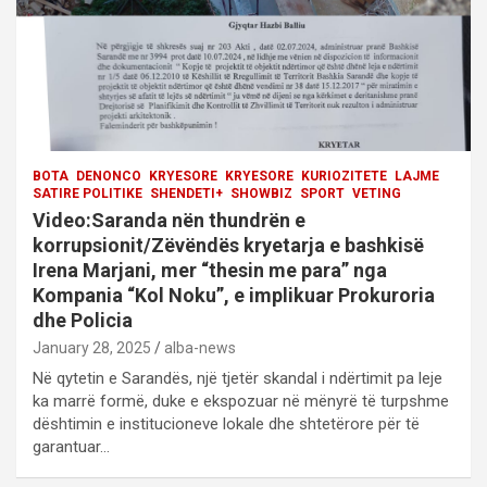
o
n
BOTA
DENONCO
KRYESORE
KRYESORE
KURIOZITETE
LAJME
SATIRE POLITIKE
SHENDETI+
SHOWBIZ
SPORT
VETING
Video:Saranda nën thundrën e
korrupsionit/Zëvëndës kryetarja e bashkisë
Irena Marjani, mer “thesin me para” nga
Kompania “Kol Noku”, e implikuar Prokuroria
dhe Policia
January 28, 2025
alba-news
Në qytetin e Sarandës, një tjetër skandal i ndërtimit pa leje
ka marrë formë, duke e ekspozuar në mënyrë të turpshme
dështimin e institucioneve lokale dhe shtetërore për të
garantuar…