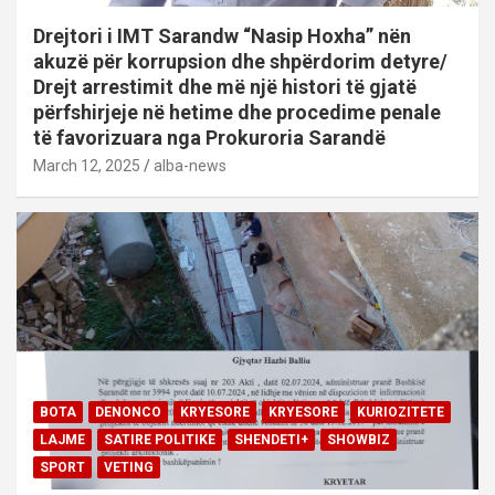
Drejtori i IMT Sarandw “Nasip Hoxha” nën
akuzë për korrupsion dhe shpërdorim detyre/
Drejt arrestimit dhe më një histori të gjatë
përfshirjeje në hetime dhe procedime penale
të favorizuara nga Prokuroria Sarandë
March 12, 2025
alba-news
BOTA
DENONCO
KRYESORE
KRYESORE
KURIOZITETE
LAJME
SATIRE POLITIKE
SHENDETI+
SHOWBIZ
SPORT
VETING