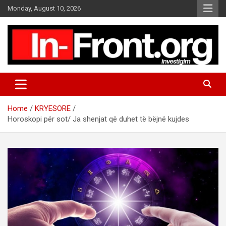
S
Monday, August 10, 2026
k
i
p
t
o
c
o
n
t
Home
KRYESORE
e
Horoskopi për sot/ Ja shenjat që duhet të bëjnë kujdes
n
t