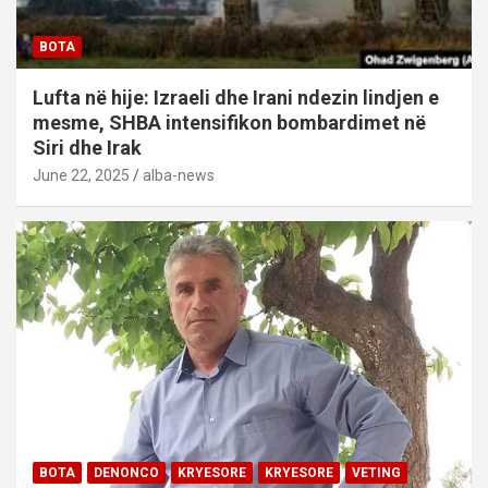
BOTA
Lufta në hije: Izraeli dhe Irani ndezin lindjen e
mesme, SHBA intensifikon bombardimet në
Siri dhe Irak
June 22, 2025
alba-news
BOTA
DENONCO
KRYESORE
KRYESORE
VETING