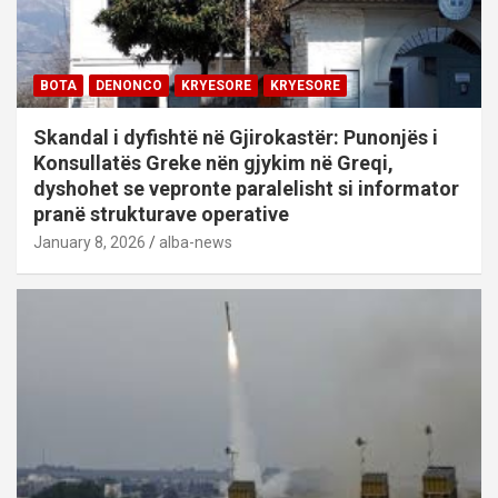
BOTA
DENONCO
KRYESORE
KRYESORE
Skandal i dyfishtë në Gjirokastër: Punonjës i
Konsullatës Greke nën gjykim në Greqi,
dyshohet se vepronte paralelisht si informator
pranë strukturave operative
January 8, 2026
alba-news