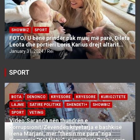
SHOWBIZ
SPORT
FOTO/ U bënë prindër pak muaj më parë, Dileta
Leota dhe portieri Loris Karius drejt altarit…
January 31, 2024
Rei
SPORT
BOTA
DENONCO
KRYESORE
KRYESORE
KURIOZITETE
LAJME
SATIRE POLITIKE
SHENDETI+
SHOWBIZ
SPORT
VETING
Video:Saranda nën thundrën e
korrupsionit/Zëvëndës kryetarja e bashkisë
Irena Marjani, mer “thesin me para” nga