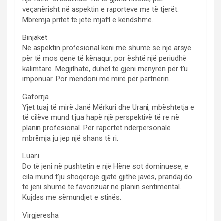
veçanërisht në aspektin e raporteve me të tjerët.
Mbrëmja pritet të jetë mjaft e këndshme.
Binjakët
Në aspektin profesional keni më shumë se një arsye
për të mos qenë të kënaqur, por është një periudhë
kalimtare. Megjithatë, duhet të gjeni mënyrën për t’u
imponuar. Por mendoni më mirë për partnerin.
Gaforrja
Yjet tuaj të mirë Janë Mërkuri dhe Urani, mbështetja e
të cilëve mund t’jua hapë një perspektivë të re në
planin profesional. Për raportet ndërpersonale
mbrëmja ju jep një shans të ri.
Luani
Do të jeni në pushtetin e një Hëne sot dominuese, e
cila mund t’ju shoqërojë gjatë gjithë javës, prandaj do
të jeni shumë të favorizuar në planin sentimental.
Kujdes me sëmundjet e stinës.
Virgjeresha