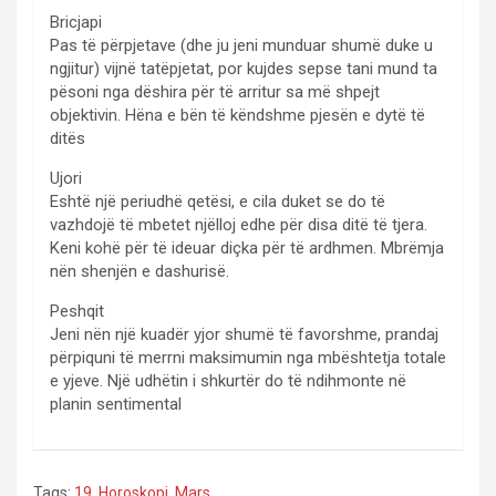
Bricjapi
Pas të përpjetave (dhe ju jeni munduar shumë duke u
ngjitur) vijnë tatëpjetat, por kujdes sepse tani mund ta
pësoni nga dëshira për të arritur sa më shpejt
objektivin. Hëna e bën të këndshme pjesën e dytë të
ditës
Ujori
Eshtë një periudhë qetësi, e cila duket se do të
vazhdojë të mbetet njëlloj edhe për disa ditë të tjera.
Keni kohë për të ideuar diçka për të ardhmen. Mbrëmja
nën shenjën e dashurisë.
Peshqit
Jeni nën një kuadër yjor shumë të favorshme, prandaj
përpiquni të merrni maksimumin nga mbështetja totale
e yjeve. Një udhëtin i shkurtër do të ndihmonte në
planin sentimental
Tags:
19
,
Horoskopi
,
Mars