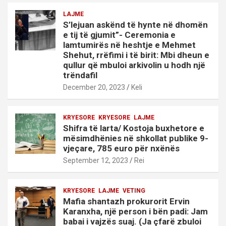
LAJME
S’lejuan askënd të hynte në dhomën
e tij të gjumit”- Ceremonia e
lamtumirës në heshtje e Mehmet
Shehut, rrëfimi i të birit: Mbi dheun e
qullur që mbuloi arkivolin u hodh një
trëndafil
December 20, 2023
Keli
KRYESORE
KRYESORE
LAJME
Shifra të larta/ Kostoja buxhetore e
mësimdhënies në shkollat publike 9-
vjeçare, 785 euro për nxënës
September 12, 2023
Rei
KRYESORE
LAJME
VETING
Mafia shantazh prokurorit Ervin
Karanxha, një person i bën padi: Jam
babai i vajzës suaj. (Ja çfarë zbuloi