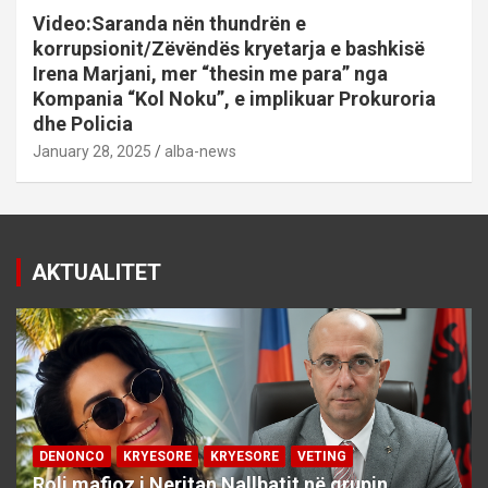
Video:Saranda nën thundrën e
korrupsionit/Zëvëndës kryetarja e bashkisë
Irena Marjani, mer “thesin me para” nga
Kompania “Kol Noku”, e implikuar Prokuroria
dhe Policia
January 28, 2025
alba-news
AKTUALITET
DENONCO
KRYESORE
KRYESORE
VETING
Roli mafioz i Neritan Nallbatit në grupin