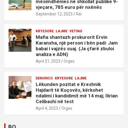
mësimdhënies në shkollat publike 9-
vjeçare, 785 euro për nxënës
September 12, 2023
Rei
KRYESORE
LAJME
VETING
Mafia shantazh prokurorit Ervin
Karanxha, një person i bën padi: Jam
babai i vajzës suaj. (Ja çfarë zbuloi
analiza e ADN)
April 21, 2023
Orges
DENONCO
KRYESORE
LAJME
Lëkunden pozitat e Kreshnik
Hajdarit të Kuçovës, kërkohet
ndalimi i kandidimit më 14 maj; Ilirian
Celibashi në test
April 4, 2023
Orges
BO