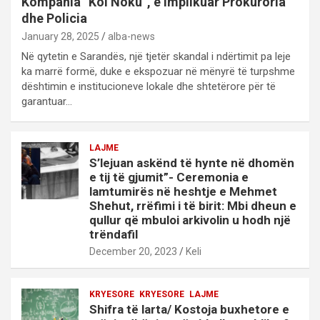
Kompania “Kol Noku”, e implikuar Prokuroria
dhe Policia
January 28, 2025
alba-news
Në qytetin e Sarandës, një tjetër skandal i ndërtimit pa leje
ka marrë formë, duke e ekspozuar në mënyrë të turpshme
dështimin e institucioneve lokale dhe shtetërore për të
garantuar…
LAJME
S’lejuan askënd të hynte në dhomën
e tij të gjumit”- Ceremonia e
lamtumirës në heshtje e Mehmet
Shehut, rrëfimi i të birit: Mbi dheun e
qullur që mbuloi arkivolin u hodh një
trëndafil
December 20, 2023
Keli
KRYESORE
KRYESORE
LAJME
Shifra të larta/ Kostoja buxhetore e