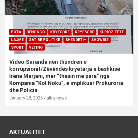
BOTA
DENONCO
KRYESORE
KRYESORE
KURIOZITETE
LAJME
SATIRE POLITIKE
SHENDETI+
SHOWBIZ
SPORT
VETING
Video:Saranda nën thundrën e
korrupsionit/Zëvëndës kryetarja e bashkisë
Irena Marjani, mer “thesin me para” nga
Kompania “Kol Noku”, e implikuar Prokuroria
dhe Policia
January 28, 2025
alba-news
AKTUALITET