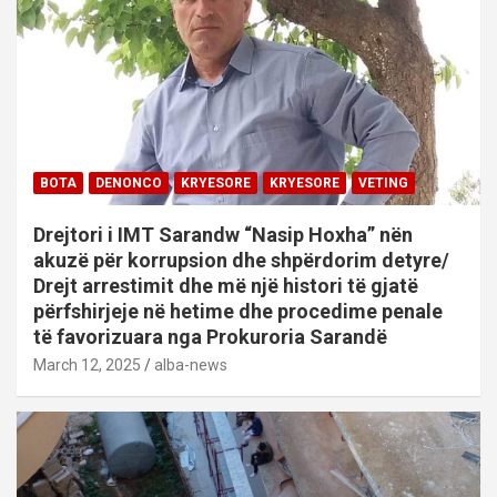
BOTA
DENONCO
KRYESORE
KRYESORE
VETING
Drejtori i IMT Sarandw “Nasip Hoxha” nën
akuzë për korrupsion dhe shpërdorim detyre/
Drejt arrestimit dhe më një histori të gjatë
përfshirjeje në hetime dhe procedime penale
të favorizuara nga Prokuroria Sarandë
March 12, 2025
alba-news