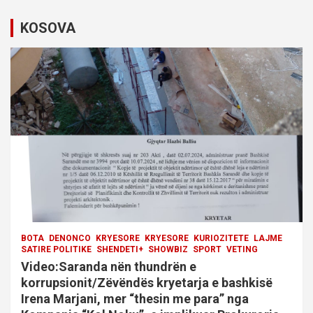
i
KOSOVA
g
a
t
i
o
n
BOTA
DENONCO
KRYESORE
KRYESORE
KURIOZITETE
LAJME
SATIRE POLITIKE
SHENDETI+
SHOWBIZ
SPORT
VETING
Video:Saranda nën thundrën e
korrupsionit/Zëvëndës kryetarja e bashkisë
Irena Marjani, mer “thesin me para” nga