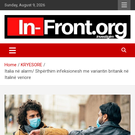
S
Sunday, August 9, 2026
k
i
p
t
o
c
o
n
t
Home
KRYESORE
e
Italia në alarm/ Shpërthim infeksionesh me variantin britanik në
n
Italinë veriore
t