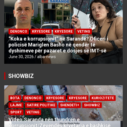
DENONCO
KRYESORE
KRYESORE
VETING
“Koka e korrupsionit” në Sarandë? Oficeri i
policisë Mariglen Basho në qendër të
dyshimeve për pazaret e dosjes së IMT-së
June 30, 2026
alba-news
SHOWBIZ
BOTA
DENONCO
KRYESORE
KRYESORE
KURIOZITETE
LAJME
SATIRE POLITIKE
SHENDETI+
SHOWBIZ
SPORT
VETING
Video:Saranda nën thundrën e
korrupsionit/Zëvëndës kryetarja e bashkisë