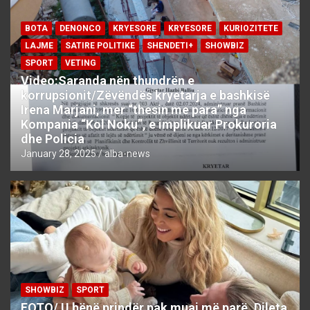
BOTA
DENONCO
KRYESORE
KRYESORE
KURIOZITETE
LAJME
SATIRE POLITIKE
SHENDETI+
SHOWBIZ
SPORT
VETING
Video:Saranda nën thundrën e
korrupsionit/Zëvëndës kryetarja e bashkisë
Irena Marjani, mer “thesin me para” nga
Kompania “Kol Noku”, e implikuar Prokuroria
dhe Policia
January 28, 2025
alba-news
SHOWBIZ
SPORT
FOTO/ U bënë prindër pak muaj më parë, Dileta