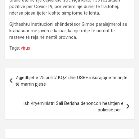
pozitivë për Covid-19, por vetëm një duhej të trajtohej,
ndërsa pjesa tjetër kishte simptoma të lehta.
Gjithashtu Institucioni shëndetësor Gimbe paralajmëroi se
krahasuar me javën e kaluar, ka një rritje të numrit të
rasteve të reja në nëntë provinca.
Tags:
virus
P
Zgjedhjet e 25 prillit/ KQZ dhe OSBE inkurajojnë të rinjtë
o
të marrin pjesë
s
t
Ish Kryeministri Sali Berisha denoncon heshtjen e
policisë për…
n
a
v