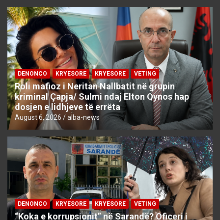
DENONCO
KRYESORE
KRYESORE
VETING
Roli mafioz i Neritan Nallbatit në grupin
kriminal Çapja/ Sulmi ndaj Elton Qynos hap
dosjen e lidhjeve të errëta
August 6, 2026
alba-news
DENONCO
KRYESORE
KRYESORE
VETING
“Koka e korrupsionit” në Sarandë? Oficeri i