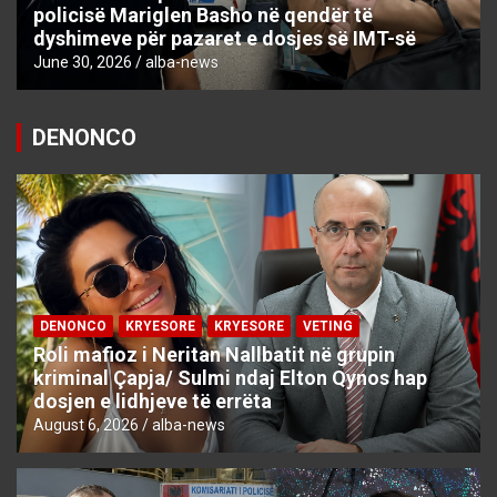
policisë Mariglen Basho në qendër të
dyshimeve për pazaret e dosjes së IMT-së
June 30, 2026
alba-news
DENONCO
DENONCO
KRYESORE
KRYESORE
VETING
Roli mafioz i Neritan Nallbatit në grupin
kriminal Çapja/ Sulmi ndaj Elton Qynos hap
dosjen e lidhjeve të errëta
August 6, 2026
alba-news