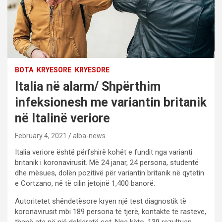
BOTA
KRYESORE
KRYESORE
Italia në alarm/ Shpërthim
infeksionesh me variantin britanik
në Italinë veriore
February 4, 2021
alba-news
Italia veriore është përfshirë kohët e fundit nga varianti
britanik i koronavirusit. Më 24 janar, 24 persona, studentë
dhe mësues, dolën pozitivë për variantin britanik në qytetin
e Cortzano, në të cilin jetojnë 1,400 banorë.
Autoritetet shëndetësore kryen një test diagnostik të
koronavirusit mbi 189 persona të tjerë, kontakte të rasteve,
thanë ata në një deklaratë sot. Nga këto, 139 rezultuan