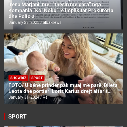
Irena Marjani, mer “thesin me para” nga
Kompania “Kol Noku”, e implikuar Prokuroria
dhe Policia
January 28, 2025
alba-news
SHOWBIZ
SPORT
FOTO/ U bënë prindër pak muaj më parë, Dileta
Leota dhe portieri Loris Karius drejt altarit…
January 31, 2024
Rei
SPORT