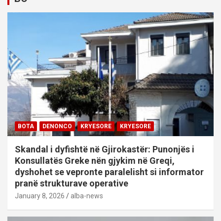
BOTA
DENONCO
KRYESORE
KRYESORE
Skandal i dyfishtë në Gjirokastër: Punonjës i
Konsullatës Greke nën gjykim në Greqi,
dyshohet se vepronte paralelisht si informator
pranë strukturave operative
January 8, 2026
alba-news