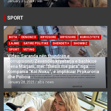
January 31, 2024
Rei
SPORT
BOTA
DENONCO
KRYESORE
KRYESORE
KURIOZITETE
LAJME
SATIRE POLITIKE
SHENDETI+
SHOWBIZ
SPORT
VETING
Video:Saranda nën thundrën e
korrupsionit/Zëvëndës kryetarja e bashkisë
Irena Marjani, mer “thesin me para” nga
Kompania “Kol Noku”, e implikuar Prokuroria
dhe Policia
January 28, 2025
alba-news