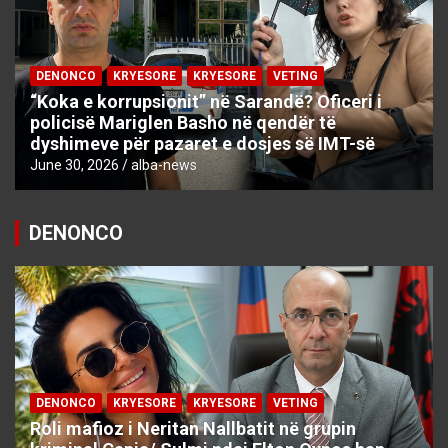
DENONCO
KRYESORE
KRYESORE
VETING
“Koka e korrupsionit” në Sarandë? Oficeri i
policisë Mariglen Basho në qendër të
dyshimeve për pazaret e dosjes së IMT-së
June 30, 2026
alba-news
DENONCO
DENONCO
KRYESORE
KRYESORE
VETING
Roli mafioz i Neritan Nallbatit në grupin