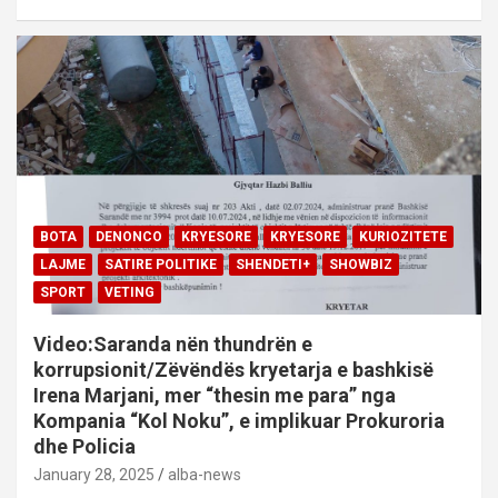
BOTA
DENONCO
KRYESORE
KRYESORE
KURIOZITETE
LAJME
SATIRE POLITIKE
SHENDETI+
SHOWBIZ
SPORT
VETING
Video:Saranda nën thundrën e
korrupsionit/Zëvëndës kryetarja e bashkisë
Irena Marjani, mer “thesin me para” nga
Kompania “Kol Noku”, e implikuar Prokuroria
dhe Policia
January 28, 2025
alba-news