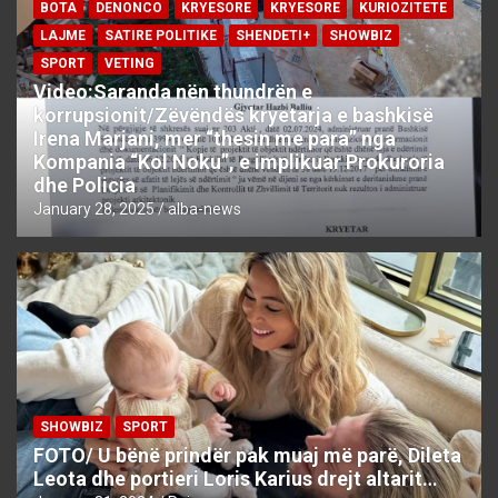
BOTA
DENONCO
KRYESORE
KRYESORE
KURIOZITETE
LAJME
SATIRE POLITIKE
SHENDETI+
SHOWBIZ
SPORT
VETING
Video:Saranda nën thundrën e
korrupsionit/Zëvëndës kryetarja e bashkisë
Irena Marjani, mer “thesin me para” nga
Kompania “Kol Noku”, e implikuar Prokuroria
dhe Policia
January 28, 2025
alba-news
SHOWBIZ
SPORT
FOTO/ U bënë prindër pak muaj më parë, Dileta
Leota dhe portieri Loris Karius drejt altarit…