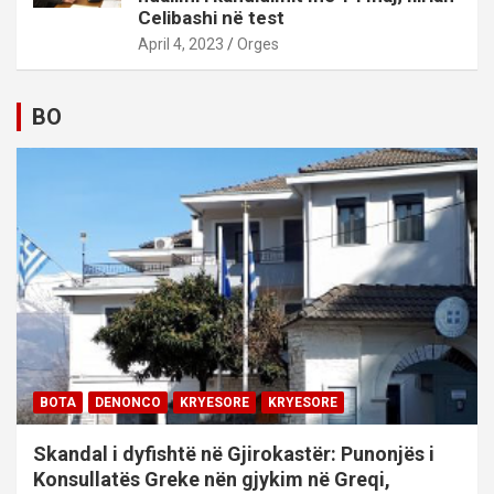
Celibashi në test
April 4, 2023
Orges
BO
BOTA
DENONCO
KRYESORE
KRYESORE
Skandal i dyfishtë në Gjirokastër: Punonjës i
Konsullatës Greke nën gjykim në Greqi,