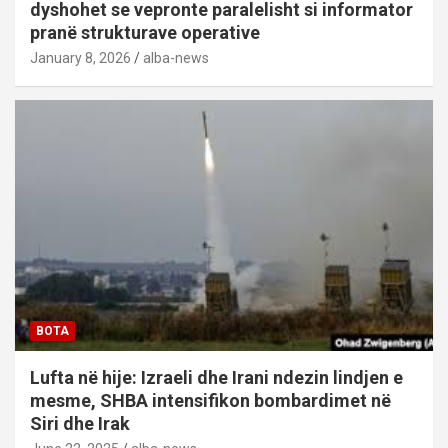
dyshohet se vepronte paralelisht si informator
pranë strukturave operative
January 8, 2026
alba-news
BOTA
Lufta në hije: Izraeli dhe Irani ndezin lindjen e
mesme, SHBA intensifikon bombardimet në
Siri dhe Irak