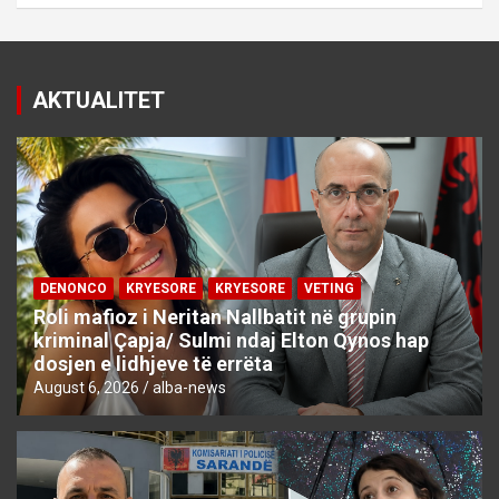
AKTUALITET
DENONCO
KRYESORE
KRYESORE
VETING
Roli mafioz i Neritan Nallbatit në grupin
kriminal Çapja/ Sulmi ndaj Elton Qynos hap
dosjen e lidhjeve të errëta
August 6, 2026
alba-news