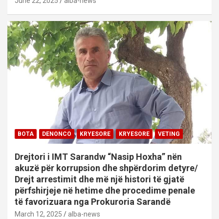
June 22, 2025
alba-news
BOTA
DENONCO
KRYESORE
KRYESORE
VETING
Drejtori i IMT Sarandw “Nasip Hoxha” nën
akuzë për korrupsion dhe shpërdorim detyre/
Drejt arrestimit dhe më një histori të gjatë
përfshirjeje në hetime dhe procedime penale
të favorizuara nga Prokuroria Sarandë
March 12, 2025
alba-news