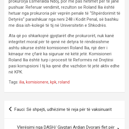
prokurorja Esmeralda Ndoj, por më pas hetimet për të janë
pushuar. Referuar vendimit, rezulton se Roland Ilia është
hetuar nga prokuroria për veprën penale të “Shpërdorimit të
Detyrës” parashikuar nga neni 248 i Kodit Penal, së bashku
me disa ish-kolegë të tij në Universitetin e Shkodrës.
Ata që po shkarkojnë gjyqtarët dhe prokurorët, nuk kanë
integritet moral për të qenë në detyra të rëndësishme
ashtu sikurse është komisioneri Roland Ilia, një derr i
kënaqur me çfarë ka siguruar në këtë jetë. Komisioneri
Roland Ilia është turp i procesit të Reformës në Drejtësi
pasi korrupsioni I tij ka qenë dhe vazhdon të jetë aktiv edhe
në KPK.
Tags:
ilia
,
komisionere
,
kpk
,
roland
P
Fauci: Së shpejti, udhëzime të reja për të vaksinuarit
o
s
Vlerësimi nga DASH/ Gjyqtari Ardian Dvorani flet për