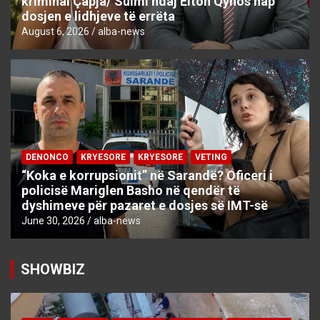
kriminal Çapja/ Sulmi ndaj Elton Qynos hap
dosjen e lidhjeve të errëta
August 6, 2026
alba-news
DENONCO
KRYESORE
KRYESORE
VETING
“Koka e korrupsionit” në Sarandë? Oficeri i
policisë Mariglen Basho në qendër të
dyshimeve për pazaret e dosjes së IMT-së
June 30, 2026
alba-news
SHOWBIZ