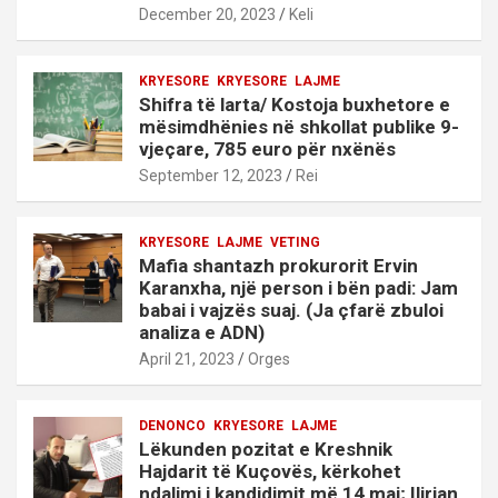
December 20, 2023
Keli
KRYESORE
KRYESORE
LAJME
Shifra të larta/ Kostoja buxhetore e
mësimdhënies në shkollat publike 9-
vjeçare, 785 euro për nxënës
September 12, 2023
Rei
KRYESORE
LAJME
VETING
Mafia shantazh prokurorit Ervin
Karanxha, një person i bën padi: Jam
babai i vajzës suaj. (Ja çfarë zbuloi
analiza e ADN)
April 21, 2023
Orges
DENONCO
KRYESORE
LAJME
Lëkunden pozitat e Kreshnik
Hajdarit të Kuçovës, kërkohet
ndalimi i kandidimit më 14 maj; Ilirian