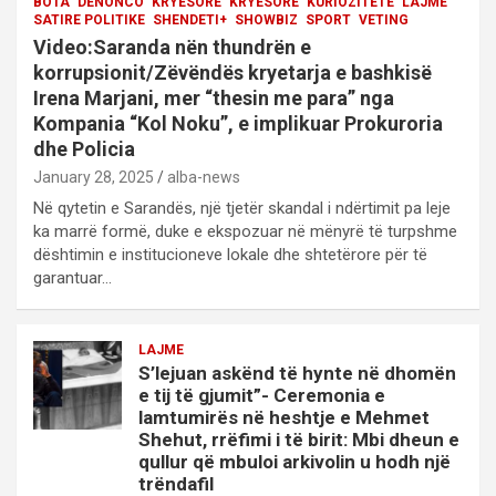
BOTA
DENONCO
KRYESORE
KRYESORE
KURIOZITETE
LAJME
SATIRE POLITIKE
SHENDETI+
SHOWBIZ
SPORT
VETING
Video:Saranda nën thundrën e
korrupsionit/Zëvëndës kryetarja e bashkisë
Irena Marjani, mer “thesin me para” nga
Kompania “Kol Noku”, e implikuar Prokuroria
dhe Policia
January 28, 2025
alba-news
Në qytetin e Sarandës, një tjetër skandal i ndërtimit pa leje
ka marrë formë, duke e ekspozuar në mënyrë të turpshme
dështimin e institucioneve lokale dhe shtetërore për të
garantuar…
LAJME
S’lejuan askënd të hynte në dhomën
e tij të gjumit”- Ceremonia e
lamtumirës në heshtje e Mehmet
Shehut, rrëfimi i të birit: Mbi dheun e
qullur që mbuloi arkivolin u hodh një
trëndafil