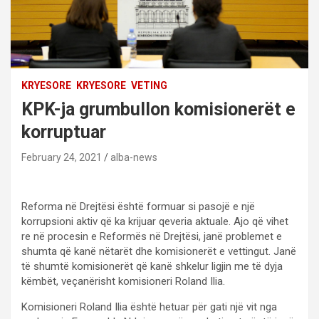
KRYESORE
KRYESORE
VETING
KPK-ja grumbullon komisionerët e
korruptuar
February 24, 2021
alba-news
Reforma në Drejtësi është formuar si pasojë e një
korrupsioni aktiv që ka krijuar qeveria aktuale. Ajo që vihet
re në procesin e Reformës në Drejtësi, janë problemet e
shumta që kanë nëtarët dhe komisionerët e vettingut. Janë
të shumtë komisionerët që kanë shkelur ligjin me të dyja
këmbët, veçanërisht komisioneri Roland Ilia.
Komisioneri Roland Ilia është hetuar për gati një vit nga