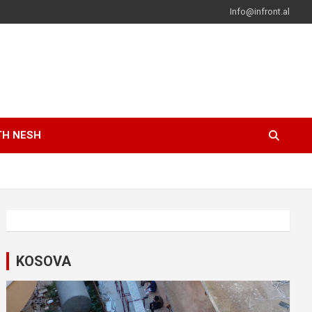
Info@infront.al
TH NESH
KOSOVA