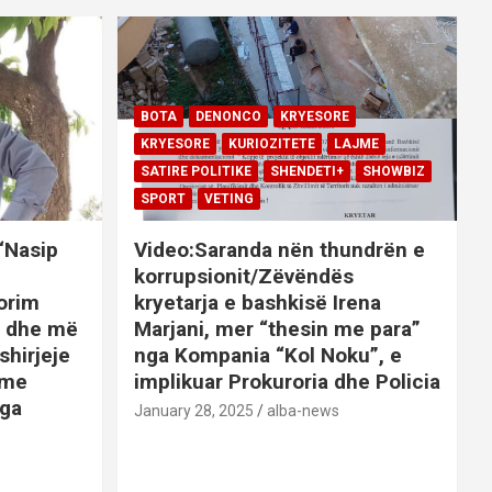
BOTA
DENONCO
KRYESORE
KRYESORE
KURIOZITETE
LAJME
SATIRE POLITIKE
SHENDETI+
SHOWBIZ
SPORT
VETING
 “Nasip
Video:Saranda nën thundrën e
korrupsionit/Zëvëndës
orim
kryetarja e bashkisë Irena
it dhe më
Marjani, mer “thesin me para”
shirjeje
nga Kompania “Kol Noku”, e
ime
implikuar Prokuroria dhe Policia
nga
January 28, 2025
alba-news
E
BOTA
DENONCO
KRYESORE
AJME
KRYESORE
KURIOZITETE
LAJME