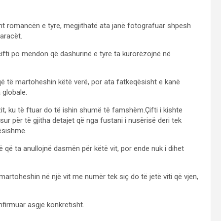
ht romancën e tyre, megjithatë ata janë fotografuar shpesh
aracët.
fti po mendon që dashurinë e tyre ta kurorëzojnë në
ë të martoheshin këtë verë, por ata fatkeqësisht e kanë
 globale.
t, ku të ftuar do të ishin shumë të famshëm.Çifti i kishte
ur për të gjitha detajet që nga fustani i nusërisë deri tek
dësishme.
 që ta anullojnë dasmën për këtë vit, por ende nuk i dihet
rtoheshin në një vit me numër tek siç do të jetë viti që vjen,
firmuar asgjë konkretisht.