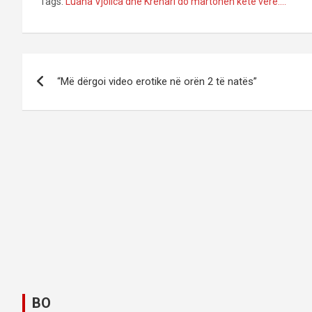
Tags:
Luana Vjollca dhe Krenari do martohen këtë verë....
P
“Më dërgoi video erotike në orën 2 të natës”
o
s
t
n
a
v
i
g
BO