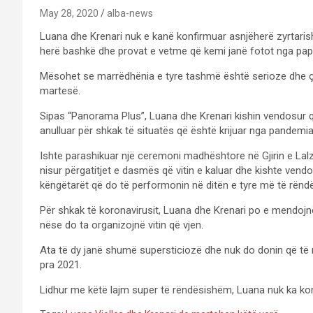
May 28, 2020
alba-news
Luana dhe Krenari nuk e kanë konfirmuar asnjëherë zyrtaris
herë bashkë dhe provat e vetme që kemi janë fotot nga pap
Mësohet se marrëdhënia e tyre tashmë është serioze dhe çi
martesë.
Sipas “Panorama Plus”, Luana dhe Krenari kishin vendosur q
anulluar për shkak të situatës që është krijuar nga pandemia
Ishte parashikuar një ceremoni madhështore në Gjirin e Lalzi
nisur përgatitjet e dasmës që vitin e kaluar dhe kishte vendos
këngëtarët që do të performonin në ditën e tyre më të rën
Për shkak të koronavirusit, Luana dhe Krenari po e mendojnë
nëse do ta organizojnë vitin që vjen.
Ata të dy janë shumë supersticiozë dhe nuk do donin që të ma
pra 2021.
Lidhur me këtë lajm super të rëndësishëm, Luana nuk ka kon