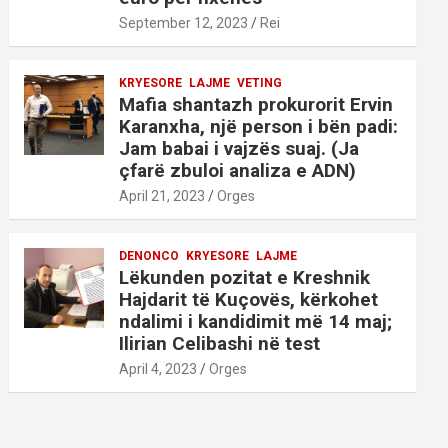
September 12, 2023
Rei
KRYESORE
LAJME
VETING
Mafia shantazh prokurorit Ervin
Karanxha, një person i bën padi:
Jam babai i vajzës suaj. (Ja
çfarë zbuloi analiza e ADN)
April 21, 2023
Orges
DENONCO
KRYESORE
LAJME
Lëkunden pozitat e Kreshnik
Hajdarit të Kuçovës, kërkohet
ndalimi i kandidimit më 14 maj;
Ilirian Celibashi në test
April 4, 2023
Orges