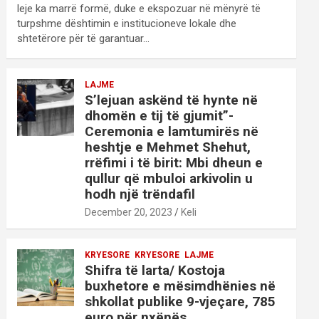
leje ka marrë formë, duke e ekspozuar në mënyrë të
turpshme dështimin e institucioneve lokale dhe
shtetërore për të garantuar…
LAJME
S’lejuan askënd të hynte në
dhomën e tij të gjumit”-
Ceremonia e lamtumirës në
heshtje e Mehmet Shehut,
rrëfimi i të birit: Mbi dheun e
qullur që mbuloi arkivolin u
hodh një trëndafil
December 20, 2023
Keli
KRYESORE
KRYESORE
LAJME
Shifra të larta/ Kostoja
buxhetore e mësimdhënies në
shkollat publike 9-vjeçare, 785
euro për nxënës