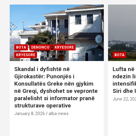
a
t
i
o
BOTA
DENONCO
KRYESORE
n
KRYESORE
BOTA
Skandal i dyfishtë në
Lufta në 
Gjirokastër: Punonjës i
ndezin l
Konsullatës Greke nën gjykim
intensif
në Greqi, dyshohet se vepronte
Siri dhe 
paralelisht si informator pranë
June 22, 20
strukturave operative
January 8, 2026
alba-news