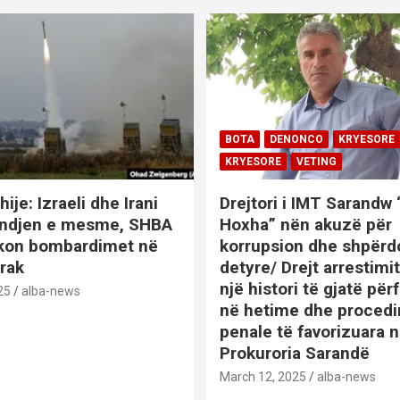
BOTA
DENONCO
KRYESORE
KRYESORE
VETING
hije: Izraeli dhe Irani
Drejtori i IMT Sarandw
indjen e mesme, SHBA
Hoxha” nën akuzë për
ikon bombardimet në
korrupsion dhe shpërd
Irak
detyre/ Drejt arrestim
një histori të gjatë përf
25
alba-news
në hetime dhe proced
penale të favorizuara 
Prokuroria Sarandë
BOTA
DENONCO
KRYESOR
March 12, 2025
alba-news
KRYESORE
KURIOZITETE
L