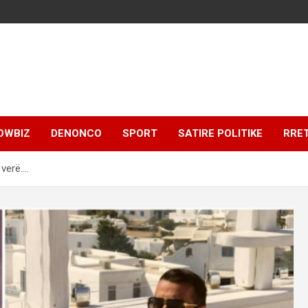
OWBIZ
DENONCO
SPORT
SATIRE POLITIKE
RRE
 verë….