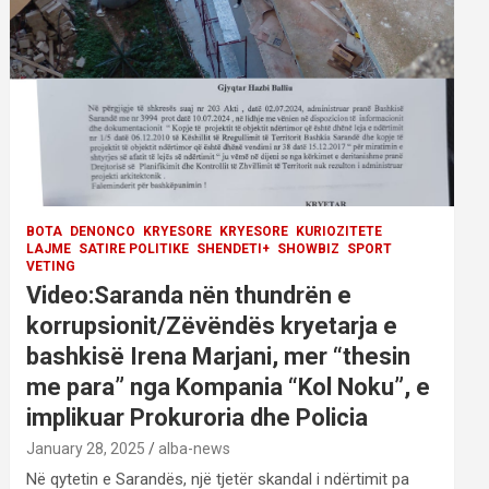
BOTA
DENONCO
KRYESORE
KRYESORE
KURIOZITETE
LAJME
SATIRE POLITIKE
SHENDETI+
SHOWBIZ
SPORT
VETING
Video:Saranda nën thundrën e
korrupsionit/Zëvëndës kryetarja e
bashkisë Irena Marjani, mer “thesin
me para” nga Kompania “Kol Noku”, e
implikuar Prokuroria dhe Policia
January 28, 2025
alba-news
Në qytetin e Sarandës, një tjetër skandal i ndërtimit pa