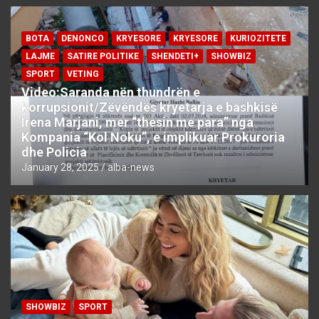
BOTA
DENONCO
KRYESORE
KRYESORE
KURIOZITETE
LAJME
SATIRE POLITIKE
SHENDETI+
SHOWBIZ
SPORT
VETING
Video:Saranda nën thundrën e
korrupsionit/Zëvëndës kryetarja e bashkisë
Irena Marjani, mer “thesin me para” nga
Kompania “Kol Noku”, e implikuar Prokuroria
dhe Policia
January 28, 2025
alba-news
SHOWBIZ
SPORT