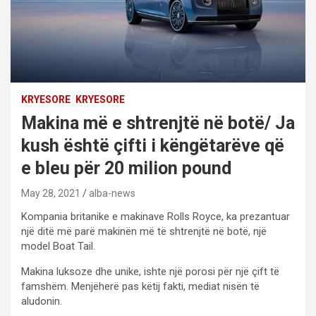
KRYESORE
KRYESORE
Makina më e shtrenjtë në botë/ Ja
kush është çifti i këngëtarëve që
e bleu për 20 milion pound
May 28, 2021
alba-news
Kompania britanike e makinave Rolls Royce, ka prezantuar
një ditë më parë makinën më të shtrenjtë në botë, një
model Boat Tail.
Makina luksoze dhe unike, ishte një porosi për një çift të
famshëm. Menjëherë pas këtij fakti, mediat nisën të
aludonin.