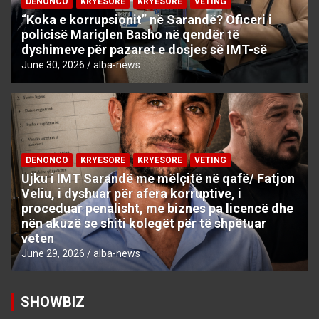
DENONCO
KRYESORE
KRYESORE
VETING
“Koka e korrupsionit” në Sarandë? Oficeri i
policisë Mariglen Basho në qendër të
dyshimeve për pazaret e dosjes së IMT-së
June 30, 2026
alba-news
DENONCO
KRYESORE
KRYESORE
VETING
Ujku i IMT Sarandë me mëlçitë në qafë/ Fatjon
Veliu, i dyshuar për afera korruptive, i
proceduar penalisht, me biznes pa licencë dhe
nën akuzë se shiti kolegët për të shpëtuar
veten
June 29, 2026
alba-news
SHOWBIZ