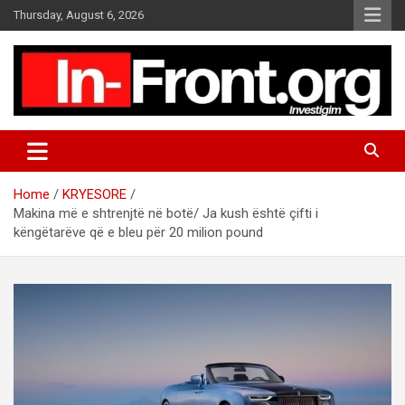
S
Thursday, August 6, 2026
k
i
p
t
o
c
o
n
t
Home
KRYESORE
e
Makina më e shtrenjtë në botë/ Ja kush është çifti i
n
këngëtarëve që e bleu për 20 milion pound
t