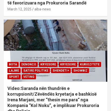
të favorizuara nga Prokuroria Sarandë
March 12, 2025
alba-news
BOTA
DENONCO
KRYESORE
KRYESORE
KURIOZITETE
LAJME
SATIRE POLITIKE
SHENDETI+
SHOWBIZ
SPORT
VETING
Video:Saranda nën thundrën e
korrupsionit/Zëvëndës kryetarja e bashkisë
Irena Marjani, mer “thesin me para” nga
Kompania “Kol Noku”, e implikuar Prokuroria