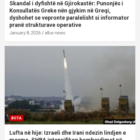
Skandal i dyfishtë në Gjirokastër: Punonjës i
Konsullatës Greke nën gjykim në Greqi,
dyshohet se vepronte paralelisht si informator
pranë strukturave operative
January 8, 2026
alba-news
BOTA
Lufta në hije: Izraeli dhe Irani ndezin lindjen e
mesme, SHBA intensifikon bombardimet në