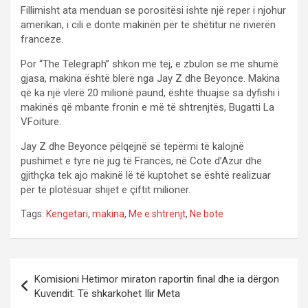
Fillimisht ata menduan se porositësi ishte një reper i njohur
amerikan, i cili e donte makinën për të shëtitur në rivierën
franceze.
Por “The Telegraph” shkon më tej, e zbulon se me shumë
gjasa, makina është blerë nga Jay Z dhe Beyonce. Makina
që ka një vlerë 20 milionë paund, është thuajse sa dyfishi i
makinës që mbante fronin e më të shtrenjtës, Bugatti La
VFoiture.
Jay Z dhe Beyonce pëlqejnë së tepërmi të kalojnë
pushimet e tyre në jug të Francës, në Cote d’Azur dhe
gjithçka tek ajo makinë lë të kuptohet se është realizuar
për të plotësuar shijet e çiftit milioner.
Tags:
Kengetari
,
makina
,
Me e shtrenjt
,
Ne bote
P
Komisioni Hetimor miraton raportin final dhe ia dërgon
o
Kuvendit: Të shkarkohet Ilir Meta