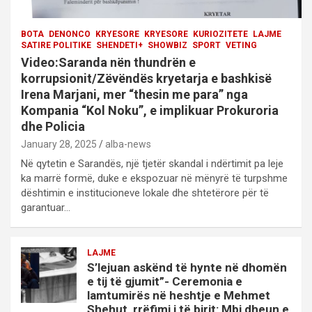
BOTA
DENONCO
KRYESORE
KRYESORE
KURIOZITETE
LAJME
SATIRE POLITIKE
SHENDETI+
SHOWBIZ
SPORT
VETING
Video:Saranda nën thundrën e
korrupsionit/Zëvëndës kryetarja e bashkisë
Irena Marjani, mer “thesin me para” nga
Kompania “Kol Noku”, e implikuar Prokuroria
dhe Policia
January 28, 2025
alba-news
Në qytetin e Sarandës, një tjetër skandal i ndërtimit pa leje
ka marrë formë, duke e ekspozuar në mënyrë të turpshme
dështimin e institucioneve lokale dhe shtetërore për të
garantuar…
LAJME
S’lejuan askënd të hynte në dhomën
e tij të gjumit”- Ceremonia e
lamtumirës në heshtje e Mehmet
Shehut, rrëfimi i të birit: Mbi dheun e