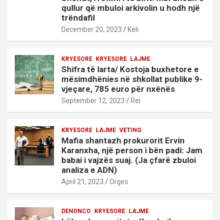
qullur që mbuloi arkivolin u hodh një
trëndafil
December 20, 2023
Keli
KRYESORE
KRYESORE
LAJME
Shifra të larta/ Kostoja buxhetore e
mësimdhënies në shkollat publike 9-
vjeçare, 785 euro për nxënës
September 12, 2023
Rei
KRYESORE
LAJME
VETING
Mafia shantazh prokurorit Ervin
Karanxha, një person i bën padi: Jam
babai i vajzës suaj. (Ja çfarë zbuloi
analiza e ADN)
April 21, 2023
Orges
DENONCO
KRYESORE
LAJME