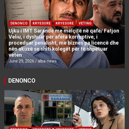
DENONCO
KRYESORE
KRYESORE
VETING
Ujku i IMT Sarandë me mëlçitë në qafë/ Fatjon
Veliu, i dyshuar për afera korruptive, i
proceduar penalisht, me biznes pa licencë dhe
nën akuzë se shiti kolegët për të shpëtuar
veten
June 29, 2026
alba-news
DENONCO