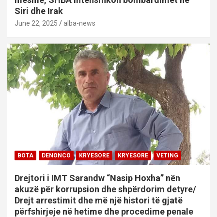
Siri dhe Irak
June 22, 2025
alba-news
BOTA
DENONCO
KRYESORE
KRYESORE
VETING
Drejtori i IMT Sarandw “Nasip Hoxha” nën
akuzë për korrupsion dhe shpërdorim detyre/
Drejt arrestimit dhe më një histori të gjatë
përfshirjeje në hetime dhe procedime penale