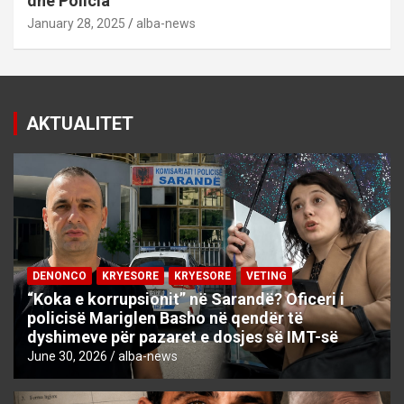
dhe Policia
January 28, 2025
alba-news
AKTUALITET
DENONCO
KRYESORE
KRYESORE
VETING
“Koka e korrupsionit” në Sarandë? Oficeri i
policisë Mariglen Basho në qendër të
dyshimeve për pazaret e dosjes së IMT-së
June 30, 2026
alba-news