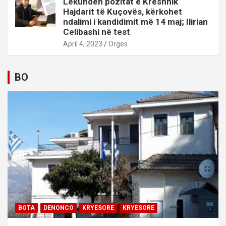
Lëkunden pozitat e Kreshnik
Hajdarit të Kuçovës, kërkohet
ndalimi i kandidimit më 14 maj; Ilirian
Celibashi në test
April 4, 2023
Orges
BO
BOTA
DENONCO
KRYESORE
KRYESORE