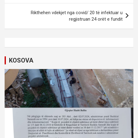
s
t
Rikthehen vdekjet nga covid/ 20 të infektuar u
regjistruan 24 orët e fundit
n
a
v
i
KOSOVA
g
a
t
i
o
n