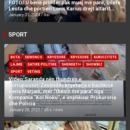
FOTO/ U bënë prindër pak muaj më parë, Dileta
Leota dhe portieri Loris Karius drejt altarit…
January 31, 2024
Rei
SPORT
BOTA
DENONCO
KRYESORE
KRYESORE
KURIOZITETE
LAJME
SATIRE POLITIKE
SHENDETI+
SHOWBIZ
SPORT
VETING
Video:Saranda nën thundrën e
korrupsionit/Zëvëndës kryetarja e bashkisë
Irena Marjani, mer “thesin me para” nga
Kompania “Kol Noku”, e implikuar Prokuroria
dhe Policia
January 28, 2025
alba-news