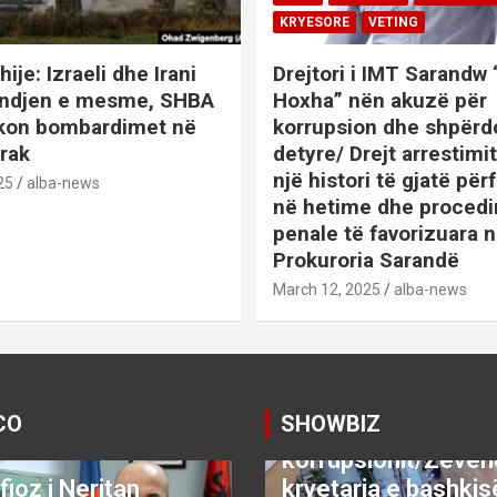
KRYESORE
VETING
hije: Izraeli dhe Irani
Drejtori i IMT Sarandw
indjen e mesme, SHBA
Hoxha” nën akuzë për
ikon bombardimet në
korrupsion dhe shpërd
Irak
detyre/ Drejt arrestim
një histori të gjatë përf
25
alba-news
në hetime dhe proced
penale të favorizuara 
Prokuroria Sarandë
BOTA
DENONCO
KRYESOR
March 12, 2025
alba-news
KRYESORE
KURIOZITETE
L
SATIRE POLITIKE
SHENDETI+
SHOWBIZ
SPORT
VETING
Video:Saranda nën
CO
SHOWBIZ
thundrën e
KRYESORE
KRYESORE
korrupsionit/Zëvë
fioz i Neritan
kryetarja e bashkis