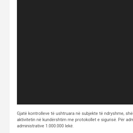
Gjatë kontrolleve të ushtruara në subjekte të ndryshme, shë
aktivitetin në kundërshtim me protokollet e sigurisë. Për ad
administrative 1.000.000 lekë.