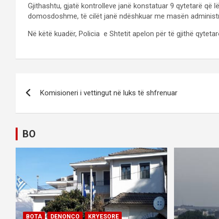
Gjithashtu, gjatë kontrolleve janë konstatuar 9 qytetarë që lëv
domosdoshme, të cilët janë ndëshkuar me masën administrat
Në këtë kuadër, Policia e Shtetit apelon për të gjithë qyteta
P
Komisioneri i vettingut në luks të shfrenuar
o
s
BO
t
n
a
v
BOTA
DENONCO
KRYESORE