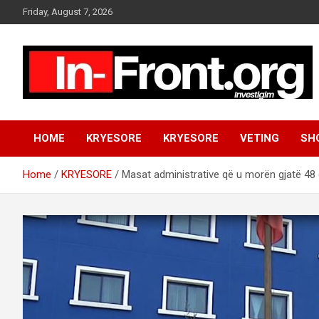
S
Friday, August 7, 2026
k
i
p
t
o
c
o
n
HOME
KRYESORE
KRYESORE
VETING
SH
t
e
n
Home
KRYESORE
Masat administrative që u morën gjatë 48 
t