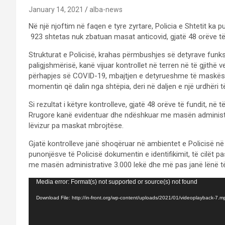
January 14, 2021
alba-news
Në një njoftim në faqen e tyre zyrtare, Policia e Shtetit ka
923 shtetas nuk zbatuan masat anticovid, gjatë 48 orëve të 
Strukturat e Policisë, krahas përmbushjes së detyrave funks
paligjshmërisë, kanë vijuar kontrollet në terren në të gjithë
përhapjes së COVID-19, mbajtjen e detyrueshme të maskës mb
momentin që dalin nga shtëpia, deri në daljen e një urdhëri t
Si rezultat i këtyre kontrolleve, gjatë 48 orëve të fundit, në 
Rrugore kanë evidentuar dhe ndëshkuar me masën administrat
lëvizur pa maskat mbrojtëse.
Gjatë kontrolleve janë shoqëruar në ambientet e Policisë në t
punonjësve të Policisë dokumentin e identifikimit, të cilët p
me masën administrative 3.000 lekë dhe më pas janë lënë të 
Video
Media error: Format(s) not supported or source(s) not found
Player
Download File: http://in-front.org/wp-content/uploads/2021/01/videoplayback-7.