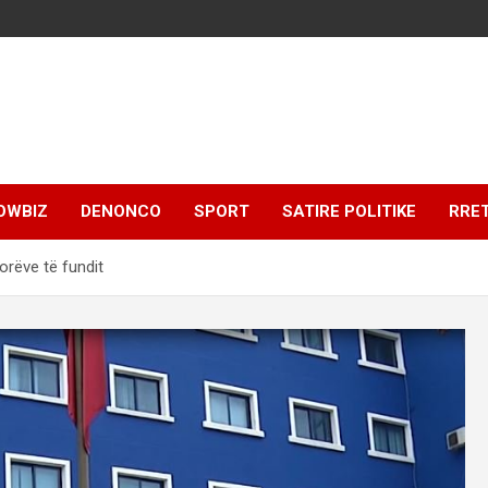
OWBIZ
DENONCO
SPORT
SATIRE POLITIKE
RRE
orëve të fundit