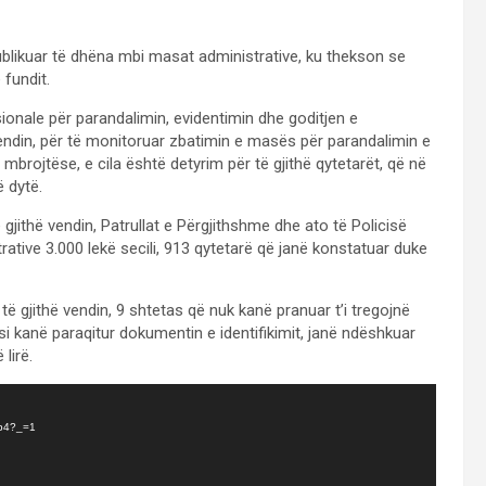
 publikuar të dhëna mbi masat administrative, ku thekson se
fundit.
ionale për parandalimin, evidentimin dhe goditjen e
 vendin, për të monitoruar zbatimin e masës për parandalimin e
rojtëse, e cila është detyrim për të gjithë qytetarët, që në
ë dytë.
të gjithë vendin, Patrullat e Përgjithshme dhe ato të Policisë
ive 3.000 lekë secili, 913 qytetarë që janë konstatuar duke
ë gjithë vendin, 9 shtetas që nuk kanë pranuar t’i tregojnë
asi kanë paraqitur dokumentin e identifikimit, janë ndëshkuar
lirë.
mp4?_=1