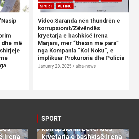
SPORT
VETING
 “Nasip
Video:Saranda nën thundrën e
korrupsionit/Zëvëndës
orim
kryetarja e bashkisë Irena
it dhe më
Marjani, mer “thesin me para”
shirjeje
nga Kompania “Kol Noku”, e
ime
implikuar Prokuroria dhe Policia
nga
January 28, 2025
alba-news
E
BOTA
DENONCO
KRYESORE
AJME
KRYESORE
KURIOZITETE
LAJME
SATIRE POLITIKE
SHENDETI+
SHOWBIZ
SPORT
VETING
Video:Saranda nën
SPORT
thundrën e
ndës
korrupsionit/Zëvëndës
ë Irena
kryetarja e bashkisë Irena