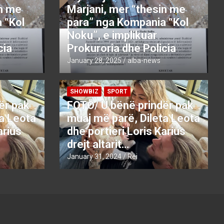
in me
Marjani, mer “thesin me
 “Kol
para” nga Kompania “Kol
Noku”, e implikuar
cia
Prokuroria dhe Policia
January 28, 2025
alba-news
SHOWBIZ
SPORT
ër pak
FOTO/ U bënë prindër pak
ta Leota
muaj më parë, Dileta Leota
arius
dhe portieri Loris Karius
drejt altarit…
January 31, 2024
Rei