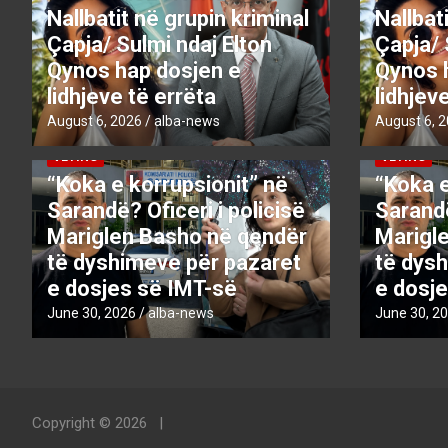
Nallbatit në grupin kriminal
Nallbat
Çapja/ Sulmi ndaj Elton
Çapja/ 
Qynos hap dosjen e
Qynos 
lidhjeve të errëta
lidhjev
August 6, 2026
alba-news
August 6, 
DENONCO
KRYESORE
KRYESORE
DENONCO
VETING
VETING
“Koka e korrupsionit” në
“Koka e
Sarandë? Oficeri i policisë
Sarandë
Mariglen Basho në qendër
Marigl
të dyshimeve për pazaret
të dys
e dosjes së IMT-së
e dosj
June 30, 2026
alba-news
June 30, 2
Copyright © 2026