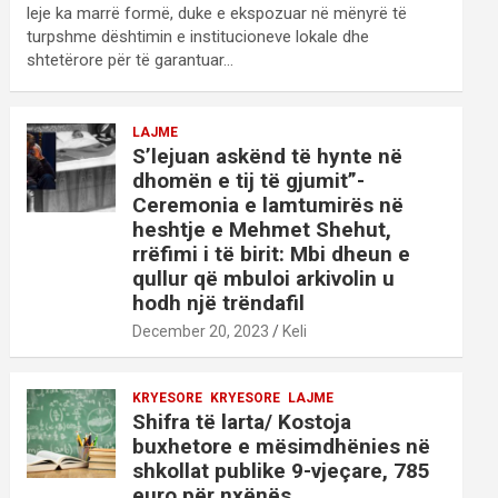
leje ka marrë formë, duke e ekspozuar në mënyrë të
turpshme dështimin e institucioneve lokale dhe
shtetërore për të garantuar…
LAJME
S’lejuan askënd të hynte në
dhomën e tij të gjumit”-
Ceremonia e lamtumirës në
heshtje e Mehmet Shehut,
rrëfimi i të birit: Mbi dheun e
qullur që mbuloi arkivolin u
hodh një trëndafil
December 20, 2023
Keli
KRYESORE
KRYESORE
LAJME
Shifra të larta/ Kostoja
buxhetore e mësimdhënies në
shkollat publike 9-vjeçare, 785
euro për nxënës