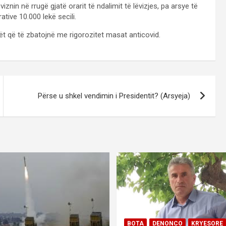
iznin në rrugë gjatë orarit të ndalimit të lëvizjes, pa arsye të
ive 10.000 lekë secili.
rët që të zbatojnë me rigorozitet masat anticovid.
Përse u shkel vendimin i Presidentit? (Arsyeja)
BOTA
DENONCO
KRYESORE