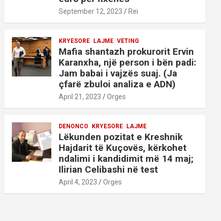
September 12, 2023
Rei
KRYESORE
LAJME
VETING
Mafia shantazh prokurorit Ervin
Karanxha, një person i bën padi:
Jam babai i vajzës suaj. (Ja
çfarë zbuloi analiza e ADN)
April 21, 2023
Orges
DENONCO
KRYESORE
LAJME
Lëkunden pozitat e Kreshnik
Hajdarit të Kuçovës, kërkohet
ndalimi i kandidimit më 14 maj;
Ilirian Celibashi në test
April 4, 2023
Orges