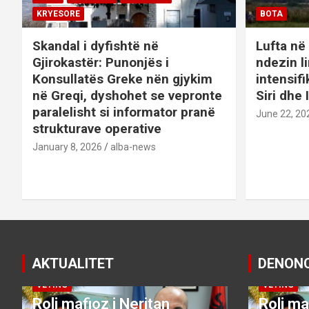
i
KRYESORE
BOTA
g
Skandal i dyfishtë në
Lufta në 
a
Gjirokastër: Punonjës i
ndezin l
Konsullatës Greke nën gjykim
intensif
t
në Greqi, dyshohet se vepronte
Siri dhe 
paralelisht si informator pranë
i
June 22, 20
strukturave operative
o
January 8, 2026
alba-news
n
AKTUALITET
DENON
DENONCO
KRYESORE
KRYESORE
DENONCO
VETING
VETING
Roli mafioz i Neritan
Roli ma