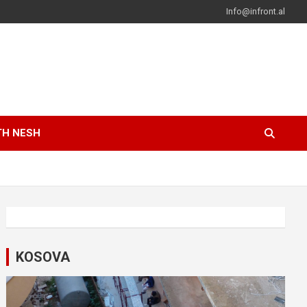
Info@infront.al
TH NESH
KOSOVA