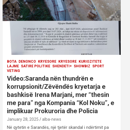
BOTA
DENONCO
KRYESORE
KRYESORE
KURIOZITETE
LAJME
SATIRE POLITIKE
SHENDETI+
SHOWBIZ
SPORT
VETING
Video:Saranda nën thundrën e
korrupsionit/Zëvëndës kryetarja e
bashkisë Irena Marjani, mer “thesin
me para” nga Kompania “Kol Noku”, e
implikuar Prokuroria dhe Policia
January 28, 2025
alba-news
Në qytetin e Sarandës, një tjetër skandal i ndërtimit pa