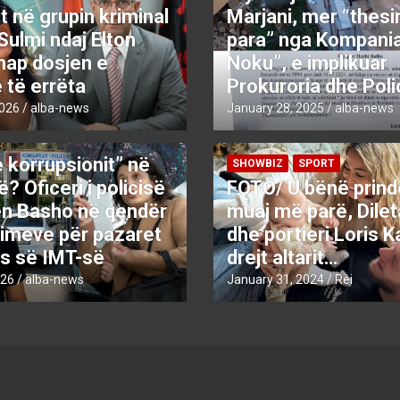
it në grupin kriminal
Marjani, mer “thes
Sulmi ndaj Elton
para” nga Kompania
hap dosjen e
Noku”, e implikuar
e të errëta
Prokuroria dhe Poli
2026
alba-news
January 28, 2025
alba-news
KRYESORE
KRYESORE
 korrupsionit” në
SHOWBIZ
SPORT
? Oficeri i policisë
FOTO/ U bënë prind
en Basho në qendër
muaj më parë, Dile
himeve për pazaret
dhe portieri Loris K
es së IMT-së
drejt altarit…
026
alba-news
January 31, 2024
Rei