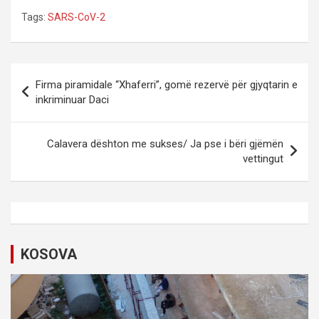
Tags:
SARS-CoV-2
P
Firma piramidale “Xhaferri”, gomë rezervë për gjyqtarin e
o
inkriminuar Daci
s
t
Calavera dështon me sukses/ Ja pse i bëri gjëmën
vettingut
n
a
v
i
KOSOVA
g
a
t