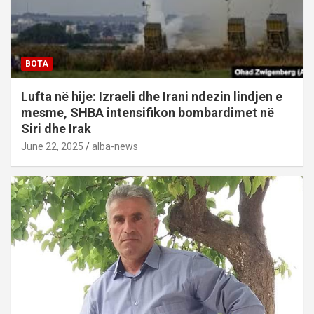
BOTA
Lufta në hije: Izraeli dhe Irani ndezin lindjen e
mesme, SHBA intensifikon bombardimet në
Siri dhe Irak
June 22, 2025
alba-news