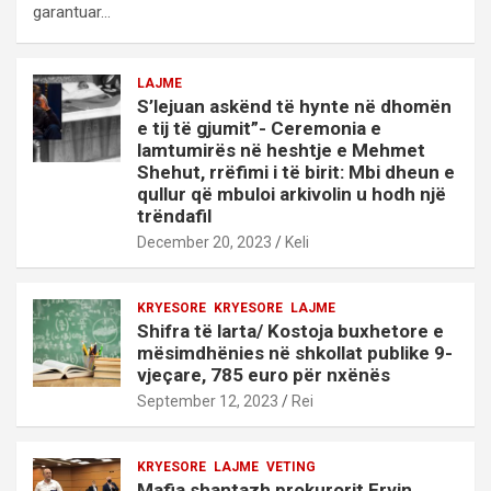
garantuar…
LAJME
S’lejuan askënd të hynte në dhomën
e tij të gjumit”- Ceremonia e
lamtumirës në heshtje e Mehmet
Shehut, rrëfimi i të birit: Mbi dheun e
qullur që mbuloi arkivolin u hodh një
trëndafil
December 20, 2023
Keli
KRYESORE
KRYESORE
LAJME
Shifra të larta/ Kostoja buxhetore e
mësimdhënies në shkollat publike 9-
vjeçare, 785 euro për nxënës
September 12, 2023
Rei
KRYESORE
LAJME
VETING
Mafia shantazh prokurorit Ervin