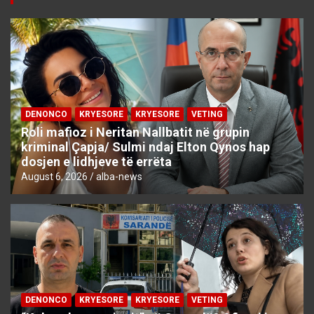
DENONCO
KRYESORE
KRYESORE
VETING
Roli mafioz i Neritan Nallbatit në grupin
kriminal Çapja/ Sulmi ndaj Elton Qynos hap
dosjen e lidhjeve të errëta
August 6, 2026
alba-news
DENONCO
KRYESORE
KRYESORE
VETING