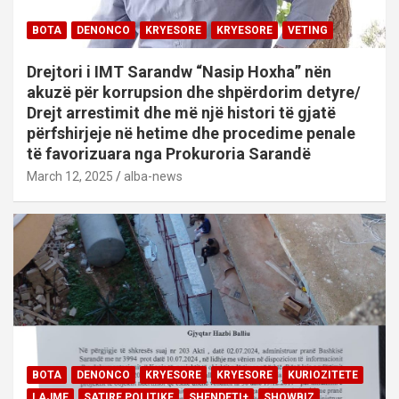
BOTA
DENONCO
KRYESORE
KRYESORE
VETING
Drejtori i IMT Sarandw “Nasip Hoxha” nën
akuzë për korrupsion dhe shpërdorim detyre/
Drejt arrestimit dhe më një histori të gjatë
përfshirjeje në hetime dhe procedime penale
të favorizuara nga Prokuroria Sarandë
March 12, 2025
alba-news
BOTA
DENONCO
KRYESORE
KRYESORE
KURIOZITETE
LAJME
SATIRE POLITIKE
SHENDETI+
SHOWBIZ