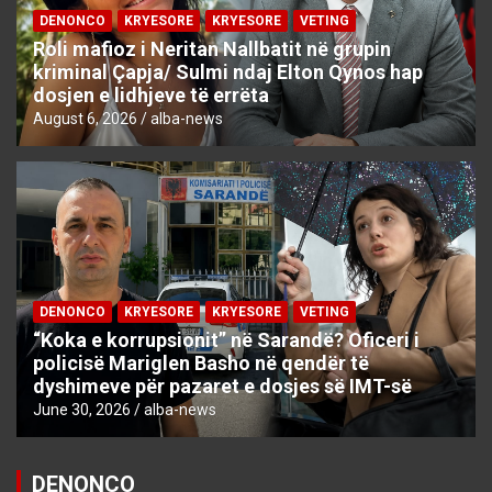
DENONCO
KRYESORE
KRYESORE
VETING
Roli mafioz i Neritan Nallbatit në grupin
kriminal Çapja/ Sulmi ndaj Elton Qynos hap
dosjen e lidhjeve të errëta
August 6, 2026
alba-news
DENONCO
KRYESORE
KRYESORE
VETING
“Koka e korrupsionit” në Sarandë? Oficeri i
policisë Mariglen Basho në qendër të
dyshimeve për pazaret e dosjes së IMT-së
June 30, 2026
alba-news
DENONCO