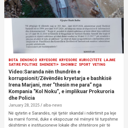
i
o
n
BOTA
DENONCO
KRYESORE
KRYESORE
KURIOZITETE
LAJME
SATIRE POLITIKE
SHENDETI+
SHOWBIZ
SPORT
VETING
Video:Saranda nën thundrën e
korrupsionit/Zëvëndës kryetarja e bashkisë
Irena Marjani, mer “thesin me para” nga
Kompania “Kol Noku”, e implikuar Prokuroria
dhe Policia
January 28, 2025
alba-news
Në qytetin e Sarandës, një tjetër skandal i ndërtimit pa leje
ka marrë formë, duke e ekspozuar në mënyrë të turpshme
dështimin e institucioneve lokale dhe shtetërore për të