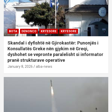
BOTA
DENONCO
KRYESORE
KRYESORE
Skandal i dyfishtë në Gjirokastër: Punonjës i
Konsullatës Greke nën gjykim në Greqi,
dyshohet se vepronte paralelisht si informator
pranë strukturave operative
January 8, 2026
alba-news