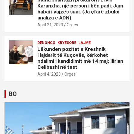
Karanxha, një person i bën padi: Jam
babai i vajzës suaj. (Ja çfarë zbuloi
analiza e ADN)
April 21, 2023
Orges
DENONCO
KRYESORE
LAJME
Lëkunden pozitat e Kreshnik
Hajdarit të Kuçovës, kërkohet
ndalimi i kandidimit më 14 maj; Ilirian
Celibashi në test
April 4, 2023
Orges
BO