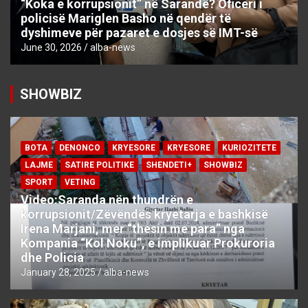
“Koka e korrupsionit” në Sarandë? Oficeri i
policisë Mariglen Basho në qendër të
dyshimeve për pazaret e dosjes së IMT-së
June 30, 2026
alba-news
SHOWBIZ
BOTA
DENONCO
KRYESORE
KRYESORE
KURIOZITETE
LAJME
SATIRE POLITIKE
SHENDETI+
SHOWBIZ
SPORT
VETING
Video:Saranda nën thundrën e
korrupsionit/Zëvëndës kryetarja e bashkisë
Irena Marjani, mer “thesin me para” nga
Kompania “Kol Noku”, e implikuar Prokuroria
dhe Policia
January 28, 2025
alba-news