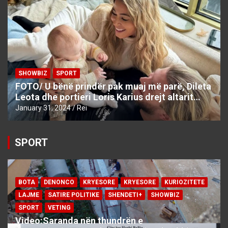
SHOWBIZ
SPORT
FOTO/ U bënë prindër pak muaj më parë, Dileta
Leota dhe portieri Loris Karius drejt altarit…
January 31, 2024
Rei
SPORT
BOTA
DENONCO
KRYESORE
KRYESORE
KURIOZITETE
LAJME
SATIRE POLITIKE
SHENDETI+
SHOWBIZ
SPORT
VETING
Video:Saranda nën thundrën e