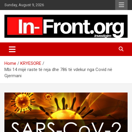
S
Sunday, August 9, 2026
k
i
p
t
o
c
o
n
t
Home
KRYESORE
e
Mbi 14 mijë raste të reja dhe 786 të vdekur nga Covid në
n
Gjermani
t