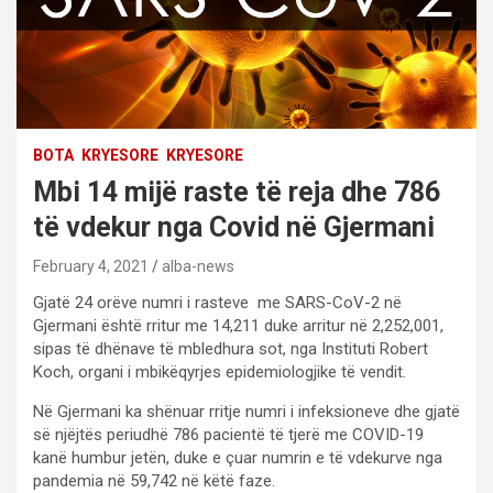
BOTA
KRYESORE
KRYESORE
Mbi 14 mijë raste të reja dhe 786
të vdekur nga Covid në Gjermani
February 4, 2021
alba-news
Gjatë 24 orëve numri i rasteve me SARS-CoV-2 në
Gjermani është rritur me 14,211 duke arritur në 2,252,001,
sipas të dhënave të mbledhura sot, nga Instituti Robert
Koch, organi i mbikëqyrjes epidemiologjike të vendit.
Në Gjermani ka shënuar rritje numri i infeksioneve dhe gjatë
së njëjtës periudhë 786 pacientë të tjerë me COVID-19
kanë humbur jetën, duke e çuar numrin e të vdekurve nga
pandemia në 59,742 në këtë faze.