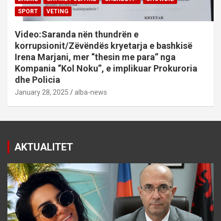
SPORT
VETING
Video:Saranda nën thundrën e
korrupsionit/Zëvëndës kryetarja e bashkisë
Irena Marjani, mer “thesin me para” nga
Kompania “Kol Noku”, e implikuar Prokuroria
dhe Policia
January 28, 2025
alba-news
AKTUALITET