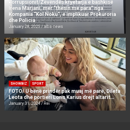
korrupsionit/Zëvëndës kryetarja e bashkisë
Irena Marjani, mer “thesin me para” nga
Kompania “Kol Noku”, e implikuar Prokuroria
dhe Policia
January 28, 2025
alba-news
SHOWBIZ
SPORT
FOTO/ U bënë prindër pak muaj më parë, Dileta
Leota dhe portieri Loris Karius drejt altarit…
January 31, 2024
Rei