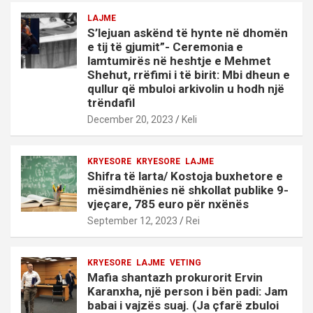
LAJME
S’lejuan askënd të hynte në dhomën
e tij të gjumit”- Ceremonia e
lamtumirës në heshtje e Mehmet
Shehut, rrëfimi i të birit: Mbi dheun e
qullur që mbuloi arkivolin u hodh një
trëndafil
December 20, 2023
Keli
KRYESORE
KRYESORE
LAJME
Shifra të larta/ Kostoja buxhetore e
mësimdhënies në shkollat publike 9-
vjeçare, 785 euro për nxënës
September 12, 2023
Rei
KRYESORE
LAJME
VETING
Mafia shantazh prokurorit Ervin
Karanxha, një person i bën padi: Jam
babai i vajzës suaj. (Ja çfarë zbuloi