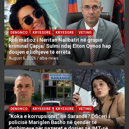
DENONCO
KRYESORE
KRYESORE
VETING
Roli mafioz i Neritan Nallbatit në grupin
kriminal Çapja/ Sulmi ndaj Elton Qynos hap
dosjen e lidhjeve të errëta
August 6, 2026
alba-news
DENONCO
KRYESORE
KRYESORE
VETING
“Koka e korrupsionit” në Sarandë? Oficeri i
policisë Mariglen Basho në qendër të
dyshimeve për pazaret e dosjes së IMT-së