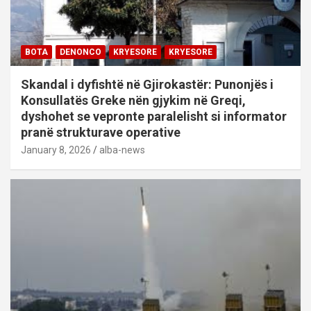
BOTA
DENONCO
KRYESORE
KRYESORE
Skandal i dyfishtë në Gjirokastër: Punonjës i
Konsullatës Greke nën gjykim në Greqi,
dyshohet se vepronte paralelisht si informator
pranë strukturave operative
January 8, 2026
alba-news