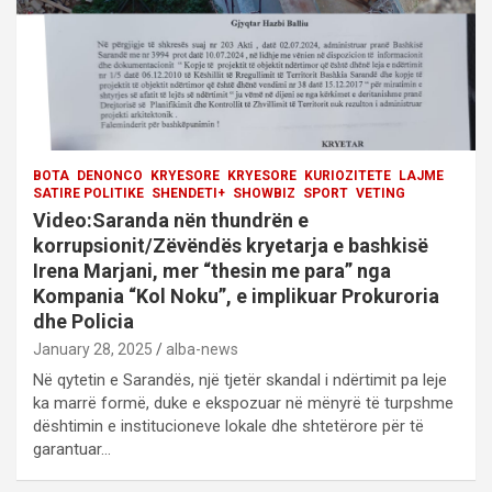
o
n
BOTA
DENONCO
KRYESORE
KRYESORE
KURIOZITETE
LAJME
SATIRE POLITIKE
SHENDETI+
SHOWBIZ
SPORT
VETING
Video:Saranda nën thundrën e
korrupsionit/Zëvëndës kryetarja e bashkisë
Irena Marjani, mer “thesin me para” nga
Kompania “Kol Noku”, e implikuar Prokuroria
dhe Policia
January 28, 2025
alba-news
Në qytetin e Sarandës, një tjetër skandal i ndërtimit pa leje
ka marrë formë, duke e ekspozuar në mënyrë të turpshme
dështimin e institucioneve lokale dhe shtetërore për të
garantuar…