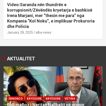
Video:Saranda nën thundrën e
korrupsionit/Zëvëndës kryetarja e bashkisë
Irena Marjani, mer “thesin me para” nga
Kompania “Kol Noku”, e implikuar Prokuroria
dhe Policia
January 28, 2025
alba-news
AKTUALITET
DENONCO
KRYESORE
KRYESORE
VETING
Roli mafioz i Neritan Nallbatit në grupin