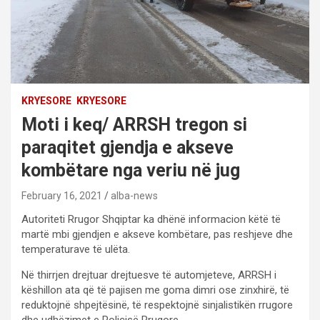
KRYESORE
KRYESORE
Moti i keq/ ARRSH tregon si
paraqitet gjendja e akseve
kombëtare nga veriu në jug
February 16, 2021
alba-news
Autoriteti Rrugor Shqiptar ka dhënë informacion këtë të
martë mbi gjendjen e akseve kombëtare, pas reshjeve dhe
temperaturave të ulëta.
Në thirrjen drejtuar drejtuesve të automjeteve, ARRSH i
këshillon ata që të pajisen me goma dimri ose zinxhirë, të
reduktojnë shpejtësinë, të respektojnë sinjalistikën rrugore
dhe udhëzimet e Policisë Rrugore.