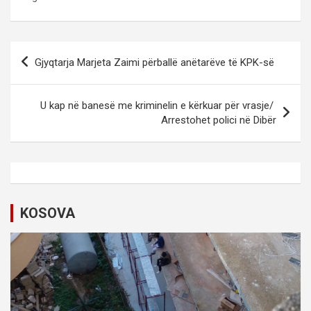
P
Gjyqtarja Marjeta Zaimi përballë anëtarëve të KPK-së
o
s
U kap në banesë me kriminelin e kërkuar për vrasje/
t
Arrestohet polici në Dibër
n
a
v
i
KOSOVA
g
a
t
i