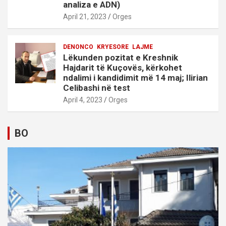
analiza e ADN)
April 21, 2023
Orges
DENONCO
KRYESORE
LAJME
Lëkunden pozitat e Kreshnik
Hajdarit të Kuçovës, kërkohet
ndalimi i kandidimit më 14 maj; Ilirian
Celibashi në test
April 4, 2023
Orges
BO