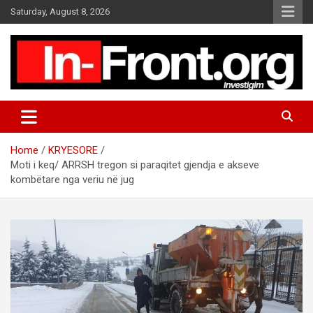
S
Saturday, August 8, 2026
k
i
p
t
o
c
o
n
t
Home
KRYESORE
e
Moti i keq/ ARRSH tregon si paraqitet gjendja e akseve
n
kombëtare nga veriu në jug
t