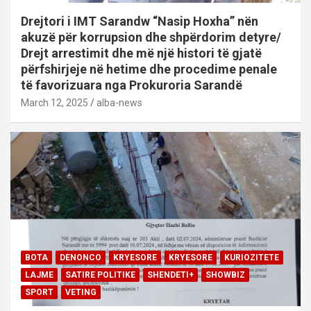
Drejtori i IMT Sarandw “Nasip Hoxha” nën
akuzë për korrupsion dhe shpërdorim detyre/
Drejt arrestimit dhe më një histori të gjatë
përfshirjeje në hetime dhe procedime penale
të favorizuara nga Prokuroria Sarandë
March 12, 2025
alba-news
BOTA
DENONCO
KRYESORE
KRYESORE
KURIOZITETE
LAJME
SATIRE POLITIKE
SHENDETI+
SHOWBIZ
SPORT
VETING