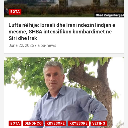
BOTA
Lufta në hije: Izraeli dhe Irani ndezin lindjen e
mesme, SHBA intensifikon bombardimet në
Siri dhe Irak
June 22, 2025
alba-news
BOTA
DENONCO
KRYESORE
KRYESORE
VETING