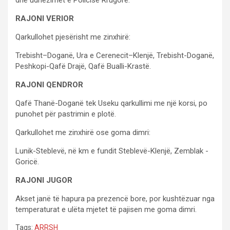
RAJONI VERIOR
Qarkullohet pjesërisht me zinxhirë:
Trebisht–Doganë, Ura e Cerenecit–Klenjë, Trebisht-Doganë,
Peshkopi-Qafë Drajë, Qafë Bualli-Krastë.
RAJONI QENDROR
Qafë Thanë-Doganë tek Useku qarkullimi me një korsi, po
punohet për pastrimin e plotë.
Qarkullohet me zinxhirë ose goma dimri:
Lunik-Steblevë, në km e fundit Steblevë-Klenjë, Zemblak -
Goricë.
RAJONI JUGOR
Akset janë të hapura pa prezencë bore, por kushtëzuar nga
temperaturat e ulëta mjetet të pajisen me goma dimri.
Tags:
ARRSH