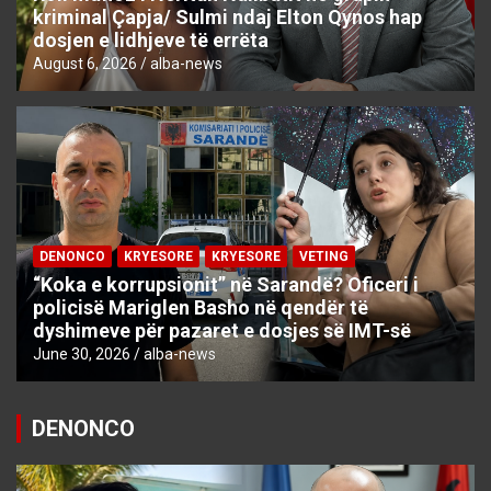
kriminal Çapja/ Sulmi ndaj Elton Qynos hap
dosjen e lidhjeve të errëta
August 6, 2026
alba-news
DENONCO
KRYESORE
KRYESORE
VETING
“Koka e korrupsionit” në Sarandë? Oficeri i
policisë Mariglen Basho në qendër të
dyshimeve për pazaret e dosjes së IMT-së
June 30, 2026
alba-news
DENONCO