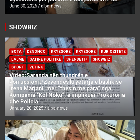
June 30, 2026
alba-news
SHOWBIZ
BOTA
DENONCO
KRYESORE
KRYESORE
KURIOZITETE
LAJME
SATIRE POLITIKE
SHENDETI+
SHOWBIZ
SPORT
VETING
Video:Saranda nën thundrën e
korrupsionit/Zëvëndës kryetarja e bashkisë
Irena Marjani, mer “thesin me para” nga
Kompania “Kol Noku”, e implikuar Prokuroria
dhe Policia
January 28, 2025
alba-news