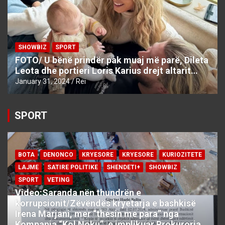
SHOWBIZ
SPORT
FOTO/ U bënë prindër pak muaj më parë, Dileta
Leota dhe portieri Loris Karius drejt altarit…
January 31, 2024
Rei
SPORT
BOTA
DENONCO
KRYESORE
KRYESORE
KURIOZITETE
LAJME
SATIRE POLITIKE
SHENDETI+
SHOWBIZ
SPORT
VETING
Video:Saranda nën thundrën e
korrupsionit/Zëvëndës kryetarja e bashkisë
Irena Marjani, mer “thesin me para” nga
Kompania “Kol Noku”, e implikuar Prokuroria