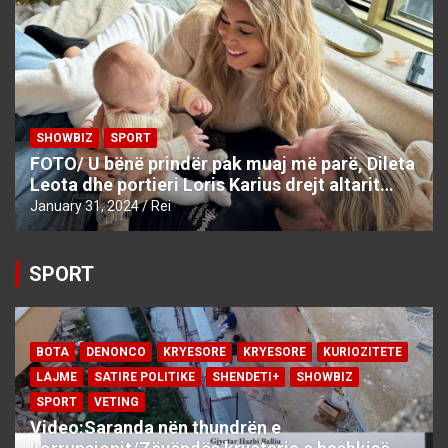
SHOWBIZ
SPORT
FOTO/ U bënë prindër pak muaj më parë, Dileta
Leota dhe portieri Loris Karius drejt altarit…
January 31, 2024
Rei
SPORT
BOTA
DENONCO
KRYESORE
KRYESORE
KURIOZITETE
LAJME
SATIRE POLITIKE
SHENDETI+
SHOWBIZ
SPORT
VETING
Video:Saranda nën thundrën e