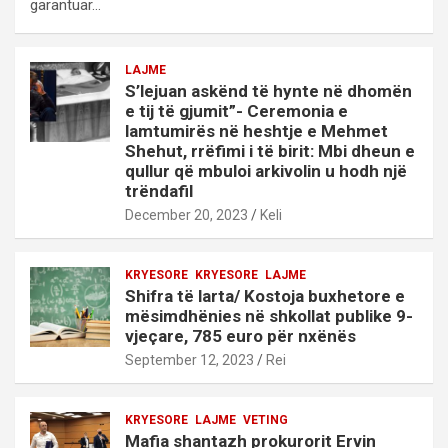
garantuar…
LAJME
S’lejuan askënd të hynte në dhomën
e tij të gjumit”- Ceremonia e
lamtumirës në heshtje e Mehmet
Shehut, rrëfimi i të birit: Mbi dheun e
qullur që mbuloi arkivolin u hodh një
trëndafil
December 20, 2023
Keli
KRYESORE
KRYESORE
LAJME
Shifra të larta/ Kostoja buxhetore e
mësimdhënies në shkollat publike 9-
vjeçare, 785 euro për nxënës
September 12, 2023
Rei
KRYESORE
LAJME
VETING
Mafia shantazh prokurorit Ervin