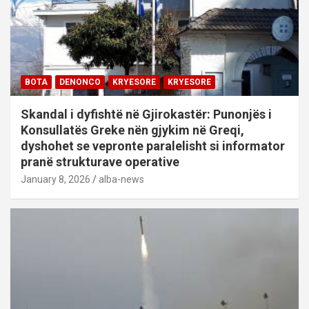
BOTA
DENONCO
KRYESORE
KRYESORE
Skandal i dyfishtë në Gjirokastër: Punonjës i
Konsullatës Greke nën gjykim në Greqi,
dyshohet se vepronte paralelisht si informator
pranë strukturave operative
January 8, 2026
alba-news