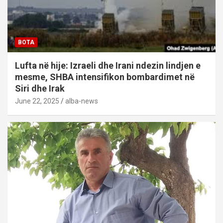
BOTA
Lufta në hije: Izraeli dhe Irani ndezin lindjen e
mesme, SHBA intensifikon bombardimet në
Siri dhe Irak
June 22, 2025
alba-news