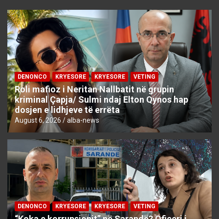
DENONCO
KRYESORE
KRYESORE
VETING
Roli mafioz i Neritan Nallbatit në grupin
kriminal Çapja/ Sulmi ndaj Elton Qynos hap
dosjen e lidhjeve të errëta
August 6, 2026
alba-news
DENONCO
KRYESORE
KRYESORE
VETING
“Koka e korrupsionit” në Sarandë? Oficeri i