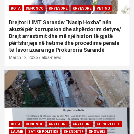
BOTA
DENONCO
KRYESORE
KRYESORE
VETING
Drejtori i IMT Sarandw “Nasip Hoxha” nën
akuzë për korrupsion dhe shpërdorim detyre/
Drejt arrestimit dhe më një histori të gjatë
përfshirjeje në hetime dhe procedime penale
të favorizuara nga Prokuroria Sarandë
March 12, 2025
alba-news
BOTA
DENONCO
KRYESORE
KRYESORE
KURIOZITETE
LAJME
SATIRE POLITIKE
SHENDETI+
SHOWBIZ