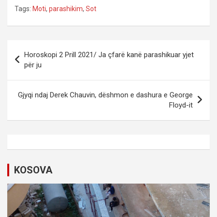
Tags:
Moti
,
parashikim
,
Sot
P
Horoskopi 2 Prill 2021/ Ja çfarë kanë parashikuar yjet
o
për ju
s
t
Gjyqi ndaj Derek Chauvin, dëshmon e dashura e George
Floyd-it
n
a
v
i
KOSOVA
g
a
t