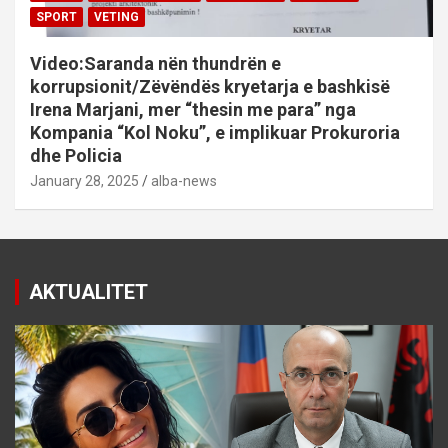
SPORT
VETING
Video:Saranda nën thundrën e
korrupsionit/Zëvëndës kryetarja e bashkisë
Irena Marjani, mer “thesin me para” nga
Kompania “Kol Noku”, e implikuar Prokuroria
dhe Policia
January 28, 2025
alba-news
AKTUALITET