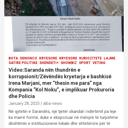
i
o
n
BOTA
DENONCO
KRYESORE
KRYESORE
KURIOZITETE
LAJME
SATIRE POLITIKE
SHENDETI+
SHOWBIZ
SPORT
VETING
Video:Saranda nën thundrën e
korrupsionit/Zëvëndës kryetarja e bashkisë
Irena Marjani, mer “thesin me para” nga
Kompania “Kol Noku”, e implikuar Prokuroria
dhe Policia
January 28, 2025
alba-news
Në qytetin e Sarandës, një tjetër skandal i ndërtimit pa leje
ka marrë formë, duke e ekspozuar në mënyrë të turpshme
dështimin e institucioneve lokale dhe shtetërore për të