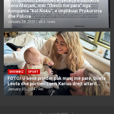
korrupsionit/Zëvëndës kryetarja e bashkisë
Irena Marjani, mer “thesin me para” nga
Kompania “Kol Noku”, e implikuar Prokuroria
dhe Policia
January 28, 2025
alba-news
SHOWBIZ
SPORT
FOTO/ U bënë prindër pak muaj më parë, Dileta
Leota dhe portieri Loris Karius drejt altarit…
January 31, 2024
Rei