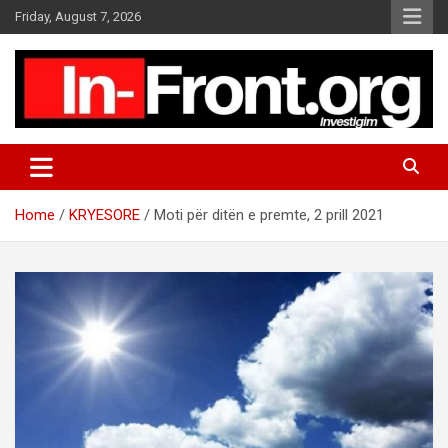
S
Friday, August 7, 2026
k
i
p
t
o
c
o
n
t
Home
KRYESORE
Moti për ditën e premte, 2 prill 2021
e
n
t