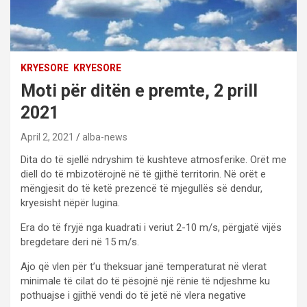
KRYESORE
KRYESORE
Moti për ditën e premte, 2 prill
2021
April 2, 2021
alba-news
Dita do të sjellë ndryshim të kushteve atmosferike. Orët me
diell do të mbizotërojnë në të gjithë territorin. Në orët e
mëngjesit do të ketë prezencë të mjegullës së dendur,
kryesisht nëpër lugina.
Era do të fryjë nga kuadrati i veriut 2-10 m/s, përgjatë vijës
bregdetare deri në 15 m/s.
Ajo që vlen për t’u theksuar janë temperaturat në vlerat
minimale të cilat do të pësojnë një rënie të ndjeshme ku
pothuajse i gjithë vendi do të jetë në vlera negative