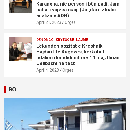
Karanxha, një person i bën padi: Jam
babai i vajzës suaj. (Ja çfarë zbuloi
analiza e ADN)
April 21, 2023
Orges
DENONCO
KRYESORE
LAJME
Lëkunden pozitat e Kreshnik
Hajdarit të Kuçovës, kërkohet
ndalimi i kandidimit më 14 maj; Ilirian
Celibashi në test
April 4, 2023
Orges
BO