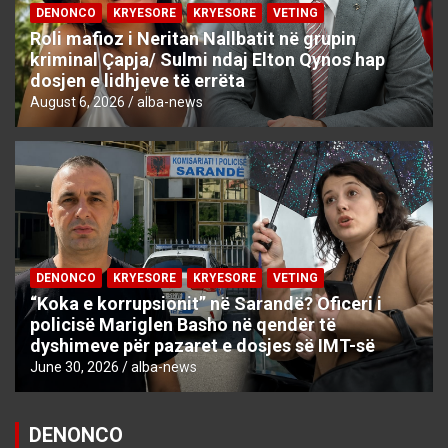
DENONCO
KRYESORE
KRYESORE
VETING
Roli mafioz i Neritan Nallbatit në grupin
kriminal Çapja/ Sulmi ndaj Elton Qynos hap
dosjen e lidhjeve të errëta
August 6, 2026
alba-news
DENONCO
KRYESORE
KRYESORE
VETING
“Koka e korrupsionit” në Sarandë? Oficeri i
policisë Mariglen Basho në qendër të
dyshimeve për pazaret e dosjes së IMT-së
June 30, 2026
alba-news
DENONCO