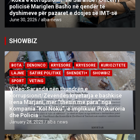
policisë Mariglen Basho në qendër të
dyshimeve për pazaret e dosjes së IMT-së
June 30, 2026
alba-news
SHOWBIZ
BOTA
DENONCO
KRYESORE
KRYESORE
KURIOZITETE
LAJME
SATIRE POLITIKE
SHENDETI+
SHOWBIZ
SPORT
VETING
Video:Saranda nën thundrën e
korrupsionit/Zëvëndës kryetarja e bashkisë
Irena Marjani, mer “thesin me para” nga
Kompania “Kol Noku”, e implikuar Prokuroria
dhe Policia
January 28, 2025
alba-news