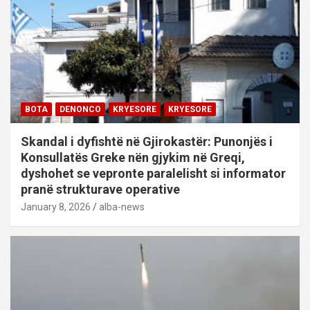
BOTA
DENONCO
KRYESORE
KRYESORE
Skandal i dyfishtë në Gjirokastër: Punonjës i
Konsullatës Greke nën gjykim në Greqi,
dyshohet se vepronte paralelisht si informator
pranë strukturave operative
January 8, 2026
alba-news