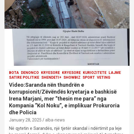
i
o
n
BOTA
DENONCO
KRYESORE
KRYESORE
KURIOZITETE
LAJME
SATIRE POLITIKE
SHENDETI+
SHOWBIZ
SPORT
VETING
Video:Saranda nën thundrën e
korrupsionit/Zëvëndës kryetarja e bashkisë
Irena Marjani, mer “thesin me para” nga
Kompania “Kol Noku”, e implikuar Prokuroria
dhe Policia
January 28, 2025
alba-news
Në qytetin e Sarandës, një tjetër skandal i ndërtimit pa leje