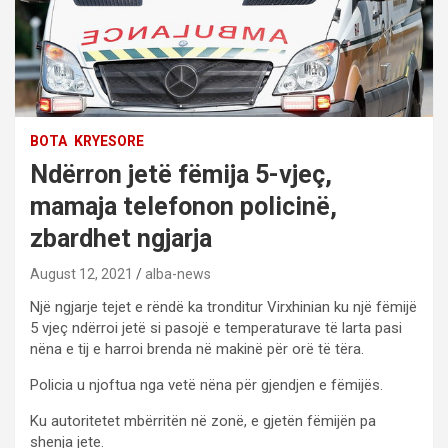
BOTA
KRYESORE
Ndërron jetë fëmija 5-vjeç,
mamaja telefonon policinë,
zbardhet ngjarja
August 12, 2021
alba-news
Një ngjarje tejet e rëndë ka tronditur Virxhinian ku një fëmijë
5 vjeç ndërroi jetë si pasojë e temperaturave të larta pasi
nëna e tij e harroi brenda në makinë për orë të tëra.
Policia u njoftua nga vetë nëna për gjendjen e fëmijës.
Ku autoritetet mbërritën në zonë, e gjetën fëmijën pa
shenja jete.