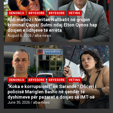
DENONCO
KRYESORE
KRYESORE
VETING
Roli mafioz i Neritan Nallbatit në grupin
kriminal Çapja/ Sulmi ndaj Elton Qynos hap
dosjen e lidhjeve të errëta
August 6, 2026
alba-news
DENONCO
KRYESORE
KRYESORE
VETING
“Koka e korrupsionit” në Sarandë? Oficeri i
policisë Mariglen Basho në qendër të
dyshimeve për pazaret e dosjes së IMT-së
June 30, 2026
alba-news