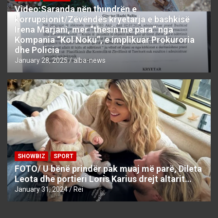
Video:Saranda nën thundrën e
korrupsionit/Zëvëndës kryetarja e bashkisë
Irena Marjani, mer “thesin me para” nga
Kompania “Kol Noku”, e implikuar Prokuroria
dhe Policia
January 28, 2025
alba-news
SHOWBIZ
SPORT
FOTO/ U bënë prindër pak muaj më parë, Dileta
Leota dhe portieri Loris Karius drejt altarit…
January 31, 2024
Rei