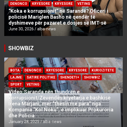
DENONCO
KRYESORE
KRYESORE
VETING
“Koka e korrupsionit” në Sarandë? Oficeri i
policisë Mariglen Basho në qendër të
dyshimeve për pazaret e dosjes së IMT-së
June 30, 2026
alba-news
SHOWBIZ
BOTA
DENONCO
KRYESORE
KRYESORE
KURIOZITETE
LAJME
SATIRE POLITIKE
SHENDETI+
SHOWBIZ
SPORT
VETING
Video:Saranda nën thundrën e
korrupsionit/Zëvëndës kryetarja e bashkisë
Irena Marjani, mer “thesin me para” nga
Kompania “Kol Noku”, e implikuar Prokuroria
dhe Policia
January 28, 2025
alba-news