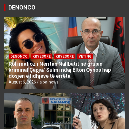
DENONCO
DENONCO
KRYESORE
KRYESORE
VETING
Roli mafioz i Neritan Nallbatit në grupin
kriminal Çapja/ Sulmi ndaj Elton Qynos hap
dosjen e lidhjeve të errëta
August 6, 2026
alba-news