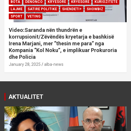
BOTA
DENONCO
KRYESORE
KRYESORE
KURIOZITETE
LAJME
SATIRE POLITIKE
SHENDETI+
SHOWBIZ
SPORT
VETING
Video:Saranda nën thundrën e
korrupsionit/Zëvëndës kryetarja e bashkisë
Irena Marjani, mer “thesin me para” nga
Kompania “Kol Noku”, e implikuar Prokuroria
dhe Policia
January 28, 2025
alba-news
AKTUALITET