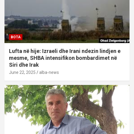
BOTA
Lufta në hije: Izraeli dhe Irani ndezin lindjen e
mesme, SHBA intensifikon bombardimet në
Siri dhe Irak
June 22, 2025
alba-news