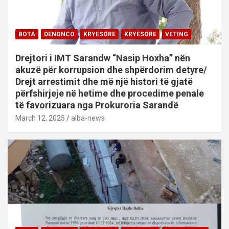
BOTA
DENONCO
KRYESORE
KRYESORE
VETING
Drejtori i IMT Sarandw “Nasip Hoxha” nën
akuzë për korrupsion dhe shpërdorim detyre/
Drejt arrestimit dhe më një histori të gjatë
përfshirjeje në hetime dhe procedime penale
të favorizuara nga Prokuroria Sarandë
March 12, 2025
alba-news