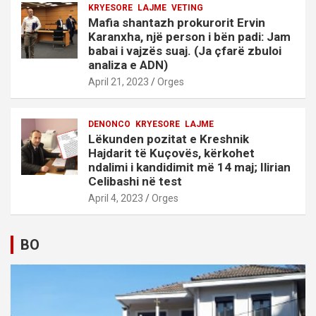
KRYESORE
LAJME
VETING
Mafia shantazh prokurorit Ervin
Karanxha, një person i bën padi: Jam
babai i vajzës suaj. (Ja çfarë zbuloi
analiza e ADN)
April 21, 2023
Orges
DENONCO
KRYESORE
LAJME
Lëkunden pozitat e Kreshnik
Hajdarit të Kuçovës, kërkohet
ndalimi i kandidimit më 14 maj; Ilirian
Celibashi në test
April 4, 2023
Orges
BO