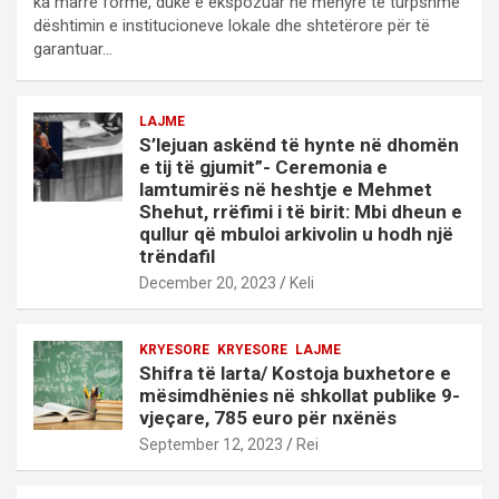
ka marrë formë, duke e ekspozuar në mënyrë të turpshme
dështimin e institucioneve lokale dhe shtetërore për të
garantuar…
LAJME
S’lejuan askënd të hynte në dhomën
e tij të gjumit”- Ceremonia e
lamtumirës në heshtje e Mehmet
Shehut, rrëfimi i të birit: Mbi dheun e
qullur që mbuloi arkivolin u hodh një
trëndafil
December 20, 2023
Keli
KRYESORE
KRYESORE
LAJME
Shifra të larta/ Kostoja buxhetore e
mësimdhënies në shkollat publike 9-
vjeçare, 785 euro për nxënës
September 12, 2023
Rei