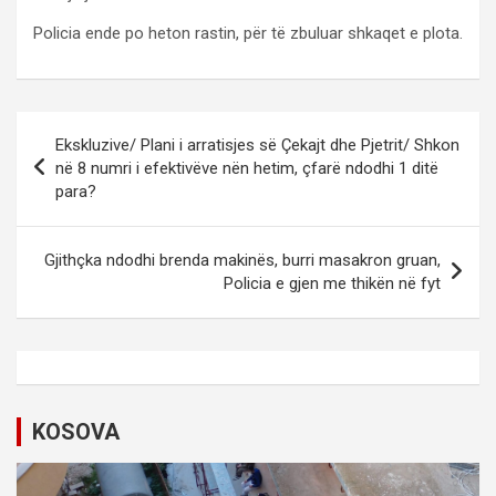
Policia ende po heton rastin, për të zbuluar shkaqet e plota.
P
Ekskluzive/ Plani i arratisjes së Çekajt dhe Pjetrit/ Shkon
o
në 8 numri i efektivëve nën hetim, çfarë ndodhi 1 ditë
para?
s
t
Gjithçka ndodhi brenda makinës, burri masakron gruan,
n
Policia e gjen me thikën në fyt
a
v
i
g
KOSOVA
a
t