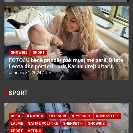
SHOWBIZ
SPORT
FOTO/ U bënë prindër pak muaj më parë, Dileta
Leota dhe portieri Loris Karius drejt altarit…
January 31, 2024
Rei
SPORT
BOTA
DENONCO
KRYESORE
KRYESORE
KURIOZITETE
LAJME
SATIRE POLITIKE
SHENDETI+
SHOWBIZ
SPORT
VETING