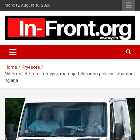
S
Monday, August 10, 2026
k
i
p
t
o
c
o
n
t
Home
Kryesore
e
Ndërron jetë fëmija 5-vjeç, mamaja telefonon policinë, zbardhet
n
ngjarja
t