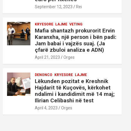
September 12, 2023
Rei
KRYESORE
LAJME
VETING
Mafia shantazh prokurorit Ervin
Karanxha, një person i bën padi:
Jam babai i vajzës suaj. (Ja
çfarë zbuloi analiza e ADN)
April 21, 2023
Orges
DENONCO
KRYESORE
LAJME
Lëkunden pozitat e Kreshnik
Hajdarit të Kuçovës, kërkohet
ndalimi i kandidimit më 14 maj;
Ilirian Celibashi në test
April 4, 2023
Orges