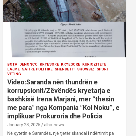
BOTA
DENONCO
KRYESORE
KRYESORE
KURIOZITETE
LAJME
SATIRE POLITIKE
SHENDETI+
SHOWBIZ
SPORT
VETING
Video:Saranda nën thundrën e
korrupsionit/Zëvëndës kryetarja e
bashkisë Irena Marjani, mer “thesin
me para” nga Kompania “Kol Noku”, e
implikuar Prokuroria dhe Policia
January 28, 2025
alba-news
Në qytetin e Sarandës, një tjetër skandal i ndërtimit pa