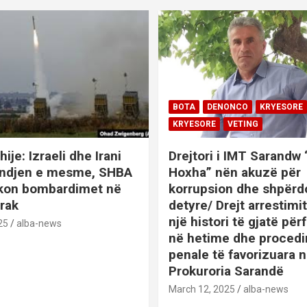
BOTA
DENONCO
KRYESORE
KRYESORE
VETING
hije: Izraeli dhe Irani
Drejtori i IMT Sarandw
indjen e mesme, SHBA
Hoxha” nën akuzë për
ikon bombardimet në
korrupsion dhe shpërd
Irak
detyre/ Drejt arrestim
një histori të gjatë përf
25
alba-news
në hetime dhe proced
penale të favorizuara 
Prokuroria Sarandë
BOTA
DENONCO
KRYESOR
March 12, 2025
alba-news
KRYESORE
KURIOZITETE
L