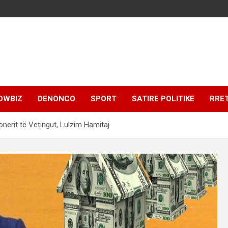
OWBIZ
DENONCO
SPORT
SATIRE POLITIKE
RRE
onerit të Vetingut, Lulzim Hamitaj