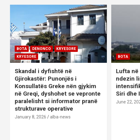
t
i
o
n
BOTA
DENONCO
KRYESORE
KRYESORE
BOTA
Skandal i dyfishtë në
Lufta në 
Gjirokastër: Punonjës i
ndezin l
Konsullatës Greke nën gjykim
intensif
në Greqi, dyshohet se vepronte
Siri dhe 
paralelisht si informator pranë
June 22, 20
strukturave operative
January 8, 2026
alba-news