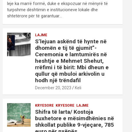
leje ka marrë formë, duke e ekspozuar në mënyrë të
turpshme dështimin e institucioneve lokale dhe
shtetërore për të garantuar…
LAJME
S’lejuan askënd të hynte në
dhomën e tij të gjumit”-
Ceremonia e lamtumirës në
heshtje e Mehmet Shehut,
rrëfimi i të birit: Mbi dheun e
qullur që mbuloi arkivolin u
hodh një trëndafil
December 20, 2023
Keli
KRYESORE
KRYESORE
LAJME
Shifra të larta/ Kostoja
buxhetore e mësimdhënies në
shkollat publike 9-vjeçare, 785
euro për nxënës