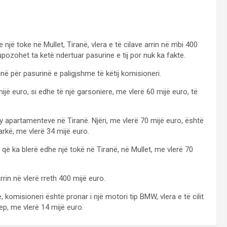
një toke në Mullet, Tiranë, vlera e të cilave arrin në mbi 400
supozohet ta ketë ndertuar pasurine e tij por nuk ka fakte.
për pasurinë e paligjshme të këtij komisioneri.
jë euro, si edhe të një garsoniere, me vlerë 60 mijë euro, të
y apartamenteve në Tiranë. Njëri, me vlerë 70 mijë euro, është
Farkë, me vlerë 34 mijë euro.
ë ka blerë edhe një tokë në Tiranë, në Mullet, me vlerë 70
rin në vlerë rreth 400 mijë euro.
 komisioneri është pronar i një motori tip BMW, vlera e të cilit
p, me vlerë 14 mijë euro.