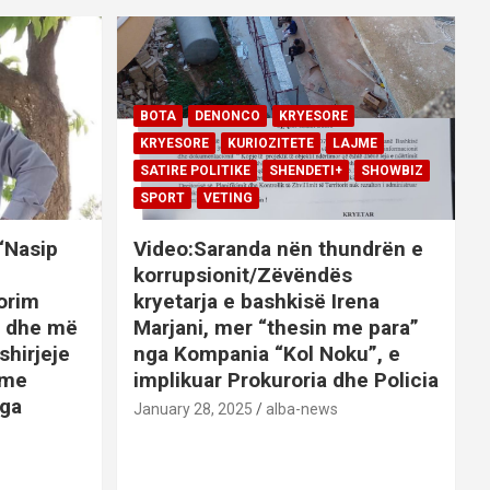
BOTA
DENONCO
KRYESORE
KRYESORE
KURIOZITETE
LAJME
SATIRE POLITIKE
SHENDETI+
SHOWBIZ
SPORT
VETING
 “Nasip
Video:Saranda nën thundrën e
korrupsionit/Zëvëndës
orim
kryetarja e bashkisë Irena
it dhe më
Marjani, mer “thesin me para”
shirjeje
nga Kompania “Kol Noku”, e
ime
implikuar Prokuroria dhe Policia
nga
January 28, 2025
alba-news
E
BOTA
DENONCO
KRYESORE
AJME
KRYESORE
KURIOZITETE
LAJME