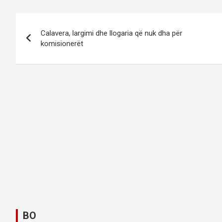
P
Calavera, largimi dhe llogaria që nuk dha për
o
komisionerët
s
t
n
a
v
i
g
a
BO