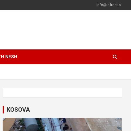
Info@infront.al
TH NESH
KOSOVA