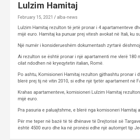
Lulzim Hamitaj
February 15, 2021
alba-news
Lulzim Hamitaj rezulton të jetë pronar i 4 apartamenteve dhe 
mijë euro. Hamitaj ka punuar prej vitesh avokat në Itali, ku 
Një numër i konsiderueshëm dokumentash zyrtarë dëshmojnë 
Ai rezulton se është pronar i një apartamenti me vlerë 180 mi
cilat ndodhen në kryeqytetin italian, Romë.
Po ashtu, Komisioneri Hamitaj rezulton gjithashtu pronar i d
blerë prej tij në vitin 2010, si edhe një tjetër apartament në 
Krahas apartamenteve, komisioneri Lulzim Hamitaj rezulton q
mijë euro.
Pra pasuria e paluajtshme, e blerë nga komisoneri Hamitaj ar
Për me teper n
ë bazë të të dhënave të Drejtorisë së Targave,
është 4500 euro dhe ka në pronësi edhe një automjet tip Jee