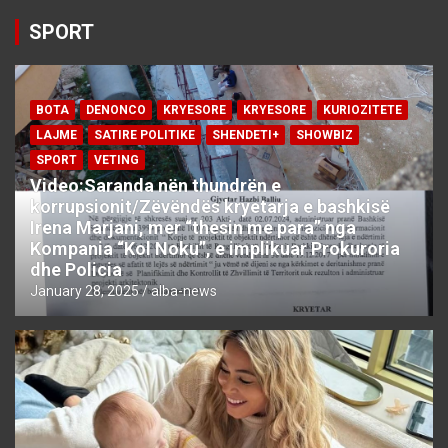
SPORT
BOTA
DENONCO
KRYESORE
KRYESORE
KURIOZITETE
LAJME
SATIRE POLITIKE
SHENDETI+
SHOWBIZ
SPORT
VETING
Video:Saranda nën thundrën e
korrupsionit/Zëvëndës kryetarja e bashkisë
Irena Marjani, mer “thesin me para” nga
Kompania “Kol Noku”, e implikuar Prokuroria
dhe Policia
January 28, 2025
alba-news