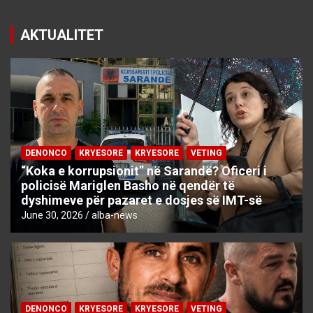
AKTUALITET
DENONCO
KRYESORE
KRYESORE
VETING
“Koka e korrupsionit” në Sarandë? Oficeri i
policisë Mariglen Basho në qendër të
dyshimeve për pazaret e dosjes së IMT-së
June 30, 2026
alba-news
DENONCO
KRYESORE
KRYESORE
VETING