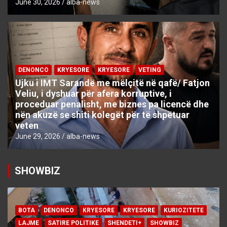
June 30, 2026
alba-news
DENONCO
KRYESORE
KRYESORE
VETING
Ujku i IMT Sarandë me mëlçitë në qafë/ Fatjon
Veliu, i dyshuar për afera korruptive, i
proceduar penalisht, me biznes pa licencë dhe
nën akuzë se shiti kolegët për të shpëtuar
veten
June 29, 2026
alba-news
SHOWBIZ
BOTA
DENONCO
KRYESORE
KRYESORE
KURIOZITETE
LAJME
SATIRE POLITIKE
SHENDETI+
SHOWBIZ