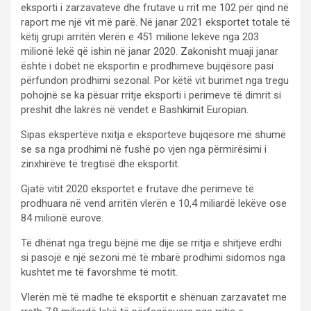
eksporti i zarzavateve dhe frutave u rrit me 102 për qind në
raport me një vit më parë. Në janar 2021 eksportet totale të
këtij grupi arritën vlerën e 451 milionë lekëve nga 203
milionë lekë që ishin në janar 2020. Zakonisht muaji janar
është i dobët në eksportin e prodhimeve bujqësore pasi
përfundon prodhimi sezonal. Por këtë vit burimet nga tregu
pohojnë se ka pësuar rritje eksporti i perimeve të dimrit si
preshit dhe lakrës në vendet e Bashkimit Europian.
Sipas ekspertëve nxitja e eksporteve bujqësore më shumë
se sa nga prodhimi në fushë po vjen nga përmirësimi i
zinxhirëve të tregtisë dhe eksportit.
Gjatë vitit 2020 eksportet e frutave dhe perimeve të
prodhuara në vend arritën vlerën e 10,4 miliardë lekëve ose
84 milionë eurove.
Të dhënat nga tregu bëjnë me dije se rritja e shitjeve erdhi
si pasojë e një sezoni më të mbarë prodhimi sidomos nga
kushtet me të favorshme të motit.
Vlerën më të madhe të eksportit e shënuan zarzavatet me