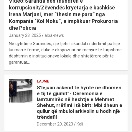
Video:Saranda nën thundrën e
korrupsionit/Zëvëndës kryetarja e bashkisë
Irena Marjani, mer “thesin me para” nga
Kompania “Kol Noku”, e implikuar Prokuroria
dhe Policia
January 28, 2025
alba-news
Në qytetin e Sarandës, një tjetër skandal i ndërtimit pa leje
ka marrë formë, duke e ekspozuar në mënyrë të turpshme
dështimin e institucioneve lokale dhe shtetërore për të
garantuar…
LAJME
S’lejuan askënd të hynte në dhomën
e tij të gjumit”- Ceremonia e
lamtumirës në heshtje e Mehmet
Shehut, rrëfimi i të birit: Mbi dheun e
qullur që mbuloi arkivolin u hodh një
trëndafil
December 20, 2023
Keli