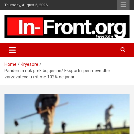
S
Thursday, August 6, 2026
k
i
p
t
o
c
o
n
t
Home
Kryesore
e
Pandemia nuk prek bujqësinë/ Eksporti i perimeve dhe
n
zarzavateve u rrit me 102% në janar
t