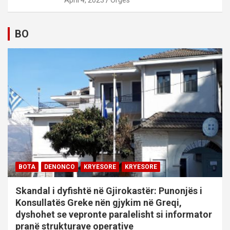
April 4, 2023
Orges
BO
BOTA
DENONCO
KRYESORE
KRYESORE
Skandal i dyfishtë në Gjirokastër: Punonjës i
Konsullatës Greke nën gjykim në Greqi,
dyshohet se vepronte paralelisht si informator
pranë strukturave operative