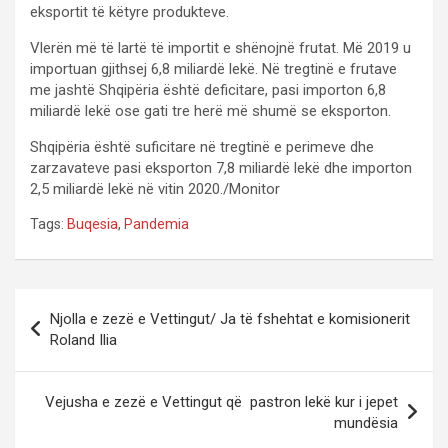
eksportit të këtyre produkteve.
Vlerën më të lartë të importit e shënojnë frutat. Më 2019 u
importuan gjithsej 6,8 miliardë lekë. Në tregtinë e frutave
me jashtë Shqipëria është deficitare, pasi importon 6,8
miliardë lekë ose gati tre herë më shumë se eksporton.
Shqipëria është suficitare në tregtinë e perimeve dhe
zarzavateve pasi eksporton 7,8 miliardë lekë dhe importon
2,5 miliardë lekë në vitin 2020./Monitor
Tags:
Buqesia
,
Pandemia
P
Njolla e zezë e Vettingut/ Ja të fshehtat e komisionerit
o
Roland Ilia
s
t
Vejusha e zezë e Vettingut që pastron lekë kur i jepet
mundësia
n