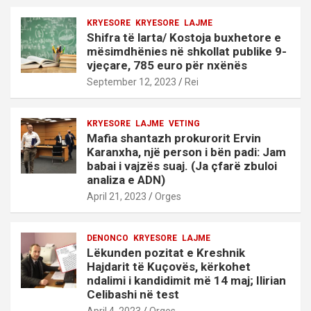
KRYESORE
KRYESORE
LAJME
Shifra të larta/ Kostoja buxhetore e
mësimdhënies në shkollat publike 9-
vjeçare, 785 euro për nxënës
September 12, 2023
Rei
KRYESORE
LAJME
VETING
Mafia shantazh prokurorit Ervin
Karanxha, një person i bën padi: Jam
babai i vajzës suaj. (Ja çfarë zbuloi
analiza e ADN)
April 21, 2023
Orges
DENONCO
KRYESORE
LAJME
Lëkunden pozitat e Kreshnik
Hajdarit të Kuçovës, kërkohet
ndalimi i kandidimit më 14 maj; Ilirian
Celibashi në test