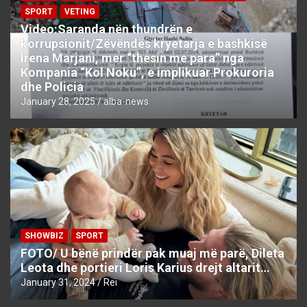
SPORT
VETING
Video:Saranda nën thundrën e
korrupsionit/Zëvëndës kryetarja e bashkisë
Irena Marjani, mer “thesin me para” nga
Kompania “Kol Noku”, e implikuar Prokuroria
dhe Policia
January 28, 2025
alba-news
SHOWBIZ
SPORT
FOTO/ U bënë prindër pak muaj më parë, Dileta
Leota dhe portieri Loris Karius drejt altarit…
January 31, 2024
Rei