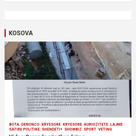
a
v
i
KOSOVA
g
a
t
i
o
n
BOTA
DENONCO
KRYESORE
KRYESORE
KURIOZITETE
LAJME
SATIRE POLITIKE
SHENDETI+
SHOWBIZ
SPORT
VETING