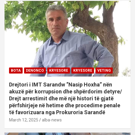
BOTA
DENONCO
KRYESORE
KRYESORE
VETING
Drejtori i IMT Sarandw “Nasip Hoxha” nën
akuzë për korrupsion dhe shpërdorim detyre/
Drejt arrestimit dhe më një histori të gjatë
përfshirjeje në hetime dhe procedime penale
të favorizuara nga Prokuroria Sarandë
March 12, 2025
alba-news