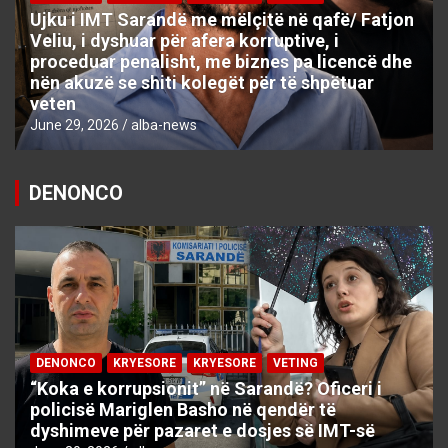
Ujku i IMT Sarandë me mëlçitë në qafë/ Fatjon
Veliu, i dyshuar për afera korruptive, i
proceduar penalisht, me biznes pa licencë dhe
nën akuzë se shiti kolegët për të shpëtuar
veten
June 29, 2026
alba-news
DENONCO
DENONCO
KRYESORE
KRYESORE
VETING
“Koka e korrupsionit” në Sarandë? Oficeri i
policisë Mariglen Basho në qendër të
dyshimeve për pazaret e dosjes së IMT-së