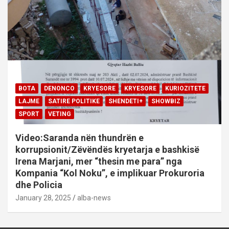
BOTA
DENONCO
KRYESORE
KRYESORE
KURIOZITETE
LAJME
SATIRE POLITIKE
SHENDETI+
SHOWBIZ
SPORT
VETING
Video:Saranda nën thundrën e
korrupsionit/Zëvëndës kryetarja e bashkisë
Irena Marjani, mer “thesin me para” nga
Kompania “Kol Noku”, e implikuar Prokuroria
dhe Policia
January 28, 2025
alba-news