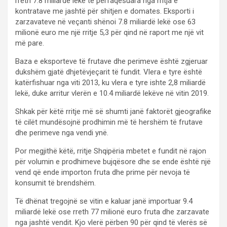
rreth 7.8 miliardë lekë të përfaqësuara nga rritja e
kontratave me jashtë për shitjen e domates. Eksporti i
zarzavateve në veçanti shënoi 7.8 miliardë lekë ose 63
milionë euro me një rritje 5,3 për qind në raport me një vit
më pare.
Baza e eksporteve të frutave dhe perimeve është zgjeruar
dukshëm gjatë dhjetëvjeçarit të fundit. Vlera e tyre është
katërfishuar nga viti 2013, ku vlera e tyre ishte 2,8 miliardë
lekë, duke arritur vlerën e 10.4 miliardë lekëve në vitin 2019.
Shkak për këtë rritje më së shumti janë faktorët gjeografike
të cilët mundësojnë prodhimin më të hershëm të frutave
dhe perimeve nga vendi ynë.
Por megjithë këtë, rritje Shqipëria mbetet e fundit në rajon
për volumin e prodhimeve bujqësore dhe se ende është një
vend që ende importon fruta dhe prime për nevoja të
konsumit të brendshëm.
Të dhënat tregojnë se vitin e kaluar janë importuar 9.4
miliardë lekë ose rreth 77 milionë euro fruta dhe zarzavate
nga jashtë vendit. Kjo vlerë përben 90 për qind të vlerës së