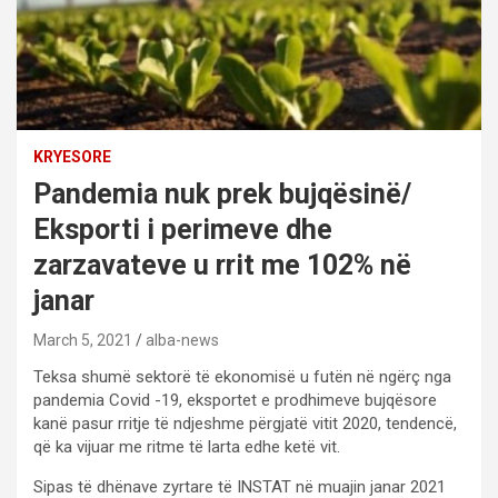
KRYESORE
Pandemia nuk prek bujqësinë/
Eksporti i perimeve dhe
zarzavateve u rrit me 102% në
janar
March 5, 2021
alba-news
Teksa shumë sektorë të ekonomisë u futën në ngërç nga
pandemia Covid -19, eksportet e prodhimeve bujqësore
kanë pasur rritje të ndjeshme përgjatë vitit 2020, tendencë,
që ka vijuar me ritme të larta edhe ketë vit.
Sipas të dhënave zyrtare të INSTAT në muajin janar 2021