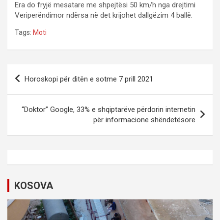
Era do fryjë mesatare me shpejtësi 50 km/h nga drejtimi
Veriperëndimor ndërsa në det krijohet dallgëzim 4 ballë.
Tags:
Moti
P
Horoskopi për ditën e sotme 7 prill 2021
o
s
“Doktor” Google, 33% e shqiptarëve përdorin internetin
t
për informacione shëndetësore
n
a
v
i
KOSOVA
g
a