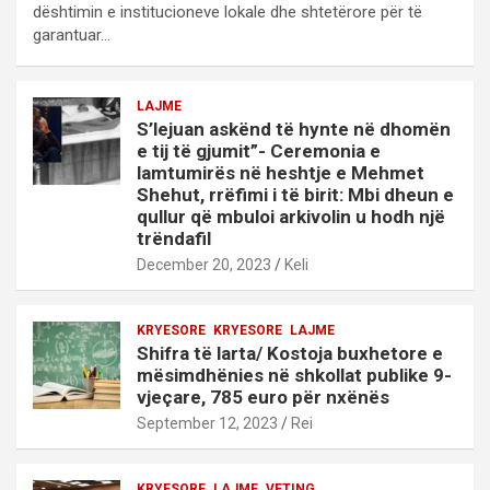
dështimin e institucioneve lokale dhe shtetërore për të
garantuar…
LAJME
S’lejuan askënd të hynte në dhomën
e tij të gjumit”- Ceremonia e
lamtumirës në heshtje e Mehmet
Shehut, rrëfimi i të birit: Mbi dheun e
qullur që mbuloi arkivolin u hodh një
trëndafil
December 20, 2023
Keli
KRYESORE
KRYESORE
LAJME
Shifra të larta/ Kostoja buxhetore e
mësimdhënies në shkollat publike 9-
vjeçare, 785 euro për nxënës
September 12, 2023
Rei
KRYESORE
LAJME
VETING