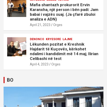
Mafia shantazh prokurorit Ervin
Karanxha, një person i bën padi: Jam
babai i vajzës suaj. (Ja çfarë zbuloi
analiza e ADN)
April 21, 2023
Orges
DENONCO
KRYESORE
LAJME
Lëkunden pozitat e Kreshnik
Hajdarit të Kuçovës, kërkohet
ndalimi i kandidimit më 14 maj; Ilirian
Celibashi në test
April 4, 2023
Orges
BO