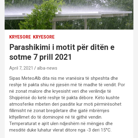
KRYESORE
KRYESORE
Parashikimi i motit për ditën e
sotme 7 prill 2021
April 7, 2021
alba-news
Sipas MeteoAlb dita nis me vranësira të shpeshta dhe
reshje të pakta shiu në pjesën më të madhe të vendit. Por
në zonat malore dhe kryesisht veri dhe verilindje të
Shqipërisë do ketë reshje të pakta dëbore. Këto kushte
atmosferike mbeten deri pasdite kur moti përmirësohet
fillimisht në zonat bregdetare dhe gjatë mbrëmjes
kthjellimet do të dominojnë në të gjithë vendin.
Temperaturat e ajrit ulen ndjeshëm në mëngjes dhe
mesditë duke luhatur vlerat ditore nga -3 deri 15°C.