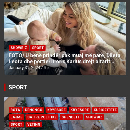
SHOWBIZ
SPORT
FOTO/ U bënë prindër pak muaj më parë, Dileta
Leota dhe portieri Loris Karius drejt altarit…
January 31, 2024
Rei
SPORT
BOTA
DENONCO
KRYESORE
KRYESORE
KURIOZITETE
LAJME
SATIRE POLITIKE
SHENDETI+
SHOWBIZ
SPORT
VETING