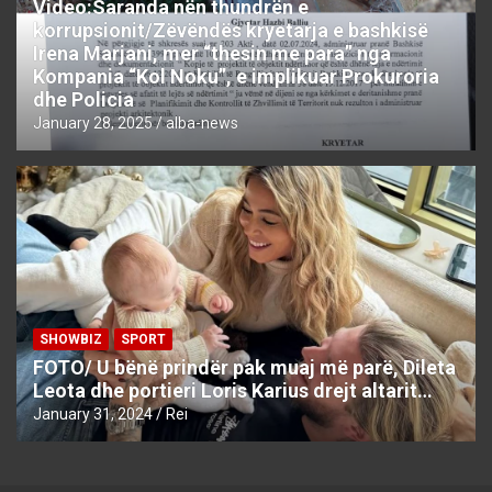
Video:Saranda nën thundrën e
korrupsionit/Zëvëndës kryetarja e bashkisë
Irena Marjani, mer “thesin me para” nga
Kompania “Kol Noku”, e implikuar Prokuroria
dhe Policia
January 28, 2025
alba-news
SHOWBIZ
SPORT
FOTO/ U bënë prindër pak muaj më parë, Dileta
Leota dhe portieri Loris Karius drejt altarit…
January 31, 2024
Rei