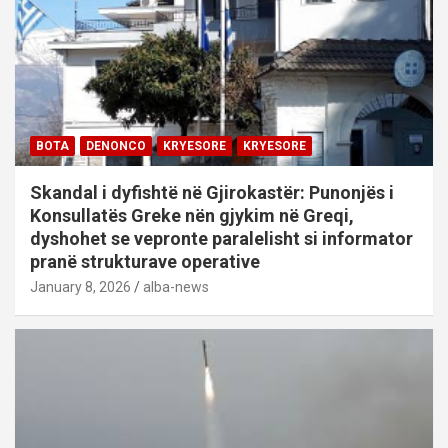
BOTA
DENONCO
KRYESORE
KRYESORE
Skandal i dyfishtë në Gjirokastër: Punonjës i
Konsullatës Greke nën gjykim në Greqi,
dyshohet se vepronte paralelisht si informator
pranë strukturave operative
January 8, 2026
alba-news