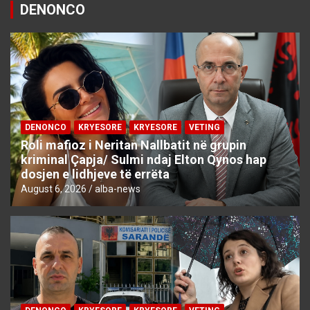
DENONCO
DENONCO
KRYESORE
KRYESORE
VETING
Roli mafioz i Neritan Nallbatit në grupin
kriminal Çapja/ Sulmi ndaj Elton Qynos hap
dosjen e lidhjeve të errëta
August 6, 2026
alba-news