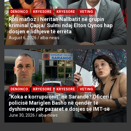
DENONCO
KRYESORE
KRYESORE
VETING
Roli mafioz i Neritan Nallbatit në grupin
kriminal Çapja/ Sulmi ndaj Elton Qynos hap
dosjen e lidhjeve të errëta
August 6, 2026
alba-news
DENONCO
KRYESORE
KRYESORE
VETING
“Koka e korrupsionit” në Sarandë? Oficeri i
policisë Mariglen Basho në qendër të
dyshimeve për pazaret e dosjes së IMT-së
June 30, 2026
alba-news