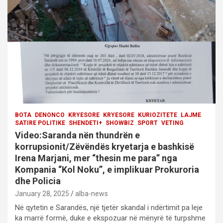
t
i
o
n
BOTA
DENONCO
KRYESORE
KRYESORE
KURIOZITETE
LAJME
SATIRE POLITIKE
SHENDETI+
SHOWBIZ
SPORT
VETING
Video:Saranda nën thundrën e
korrupsionit/Zëvëndës kryetarja e bashkisë
Irena Marjani, mer “thesin me para” nga
Kompania “Kol Noku”, e implikuar Prokuroria
dhe Policia
January 28, 2025
alba-news
Në qytetin e Sarandës, një tjetër skandal i ndërtimit pa leje
ka marrë formë, duke e ekspozuar në mënyrë të turpshme