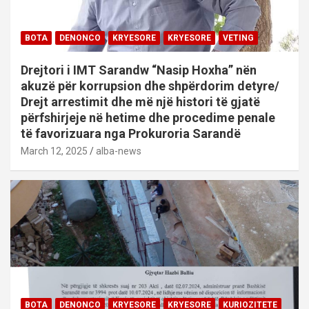
BOTA
DENONCO
KRYESORE
KRYESORE
VETING
Drejtori i IMT Sarandw “Nasip Hoxha” nën
akuzë për korrupsion dhe shpërdorim detyre/
Drejt arrestimit dhe më një histori të gjatë
përfshirjeje në hetime dhe procedime penale
të favorizuara nga Prokuroria Sarandë
March 12, 2025
alba-news
BOTA
DENONCO
KRYESORE
KRYESORE
KURIOZITETE