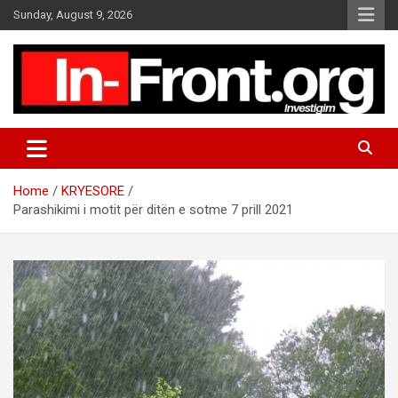
S
Sunday, August 9, 2026
k
i
p
t
o
c
o
n
t
Home
KRYESORE
e
Parashikimi i motit për ditën e sotme 7 prill 2021
n
t