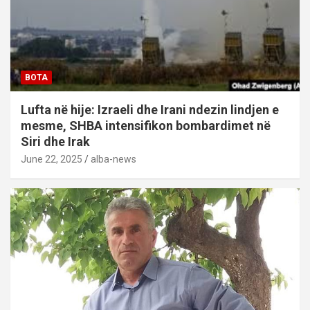
BOTA
Lufta në hije: Izraeli dhe Irani ndezin lindjen e
mesme, SHBA intensifikon bombardimet në
Siri dhe Irak
June 22, 2025
alba-news