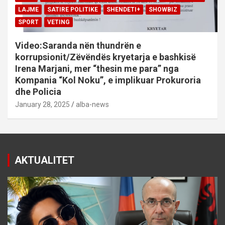
LAJME
SATIRE POLITIKE
SHENDETI+
SHOWBIZ
SPORT
VETING
Video:Saranda nën thundrën e
korrupsionit/Zëvëndës kryetarja e bashkisë
Irena Marjani, mer “thesin me para” nga
Kompania “Kol Noku”, e implikuar Prokuroria
dhe Policia
January 28, 2025
alba-news
AKTUALITET