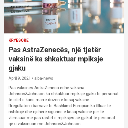
KRYESORE
Pas AstraZenecës, një tjetër
vaksinë ka shkaktuar mpiksje
gjaku
April 9, 2021
alba-news
Pas vaksinës AstraZeneca edhe vaksina
Johnson&Johnson ka shkaktuar mpiksje gjaku te personat
të cilët e kanë marrë dozën e kësaj vaksine.
Rregullatori i barnave të Bashkimit Europian ka filluar të
rishikojë dhe njëherë sigurinë e kësaj vaksinë për të
vlerësuar më pas rastet e mpiksjes së gjakut te personat
që u vaksinuan me Johnson&Johnson.