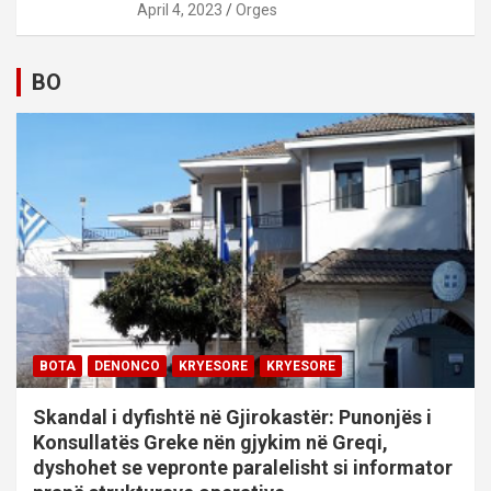
April 4, 2023
Orges
BO
BOTA
DENONCO
KRYESORE
KRYESORE
Skandal i dyfishtë në Gjirokastër: Punonjës i
Konsullatës Greke nën gjykim në Greqi,
dyshohet se vepronte paralelisht si informator