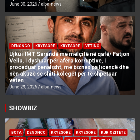
June 30, 2026
alba-news
DENONCO
KRYESORE
KRYESORE
VETING
Ujku i IMT Sarandë me mëlçitë në qafë/ Fatjon
Veliu, i dyshuar për afera korruptive, i
proceduar penalisht, me biznes pa licencë dhe
nën akuzë se shiti kolegët për të shpëtuar
veten
June 29, 2026
alba-news
SHOWBIZ
BOTA
DENONCO
KRYESORE
KRYESORE
KURIOZITETE