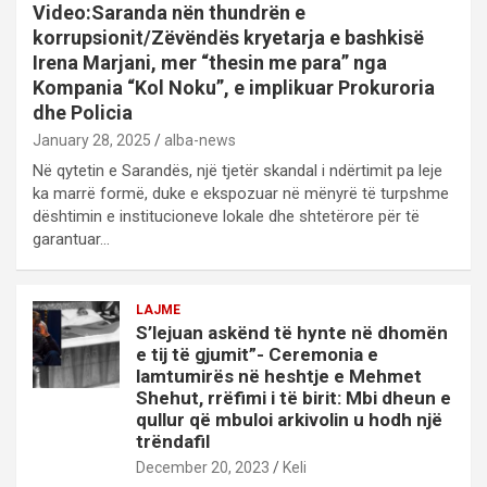
Video:Saranda nën thundrën e
korrupsionit/Zëvëndës kryetarja e bashkisë
Irena Marjani, mer “thesin me para” nga
Kompania “Kol Noku”, e implikuar Prokuroria
dhe Policia
January 28, 2025
alba-news
Në qytetin e Sarandës, një tjetër skandal i ndërtimit pa leje
ka marrë formë, duke e ekspozuar në mënyrë të turpshme
dështimin e institucioneve lokale dhe shtetërore për të
garantuar…
LAJME
S’lejuan askënd të hynte në dhomën
e tij të gjumit”- Ceremonia e
lamtumirës në heshtje e Mehmet
Shehut, rrëfimi i të birit: Mbi dheun e
qullur që mbuloi arkivolin u hodh një
trëndafil
December 20, 2023
Keli