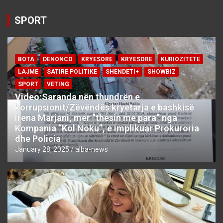
SPORT
BOTA
DENONCO
KRYESORE
KRYESORE
KURIOZITETE
LAJME
SATIRE POLITIKE
SHENDETI+
SHOWBIZ
SPORT
VETING
Video:Saranda nën thundrën e
korrupsionit/Zëvëndës kryetarja e bashkisë
Irena Marjani, mer “thesin me para” nga
Kompania “Kol Noku”, e implikuar Prokuroria
dhe Policia
January 28, 2025
alba-news