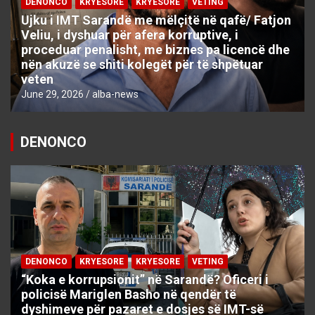
DENONCO
KRYESORE
KRYESORE
VETING
Ujku i IMT Sarandë me mëlçitë në qafë/ Fatjon
Veliu, i dyshuar për afera korruptive, i
proceduar penalisht, me biznes pa licencë dhe
nën akuzë se shiti kolegët për të shpëtuar
veten
June 29, 2026
alba-news
DENONCO
DENONCO
KRYESORE
KRYESORE
VETING
“Koka e korrupsionit” në Sarandë? Oficeri i
policisë Mariglen Basho në qendër të
dyshimeve për pazaret e dosjes së IMT-së