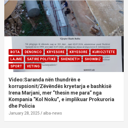
BOTA
DENONCO
KRYESORE
KRYESORE
KURIOZITETE
LAJME
SATIRE POLITIKE
SHENDETI+
SHOWBIZ
SPORT
VETING
Video:Saranda nën thundrën e
korrupsionit/Zëvëndës kryetarja e bashkisë
Irena Marjani, mer “thesin me para” nga
Kompania “Kol Noku”, e implikuar Prokuroria
dhe Policia
January 28, 2025
alba-news