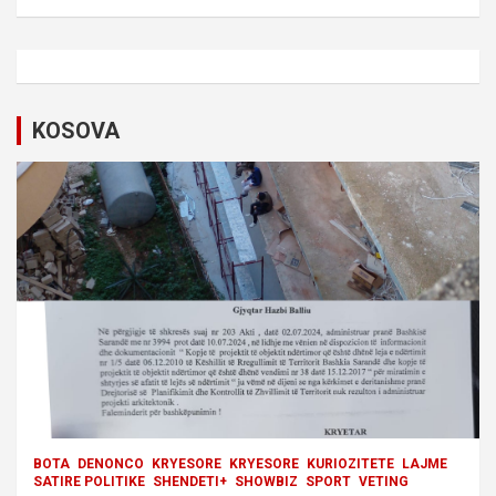
n
a
v
i
KOSOVA
g
a
t
i
o
n
BOTA
DENONCO
KRYESORE
KRYESORE
KURIOZITETE
LAJME
SATIRE POLITIKE
SHENDETI+
SHOWBIZ
SPORT
VETING