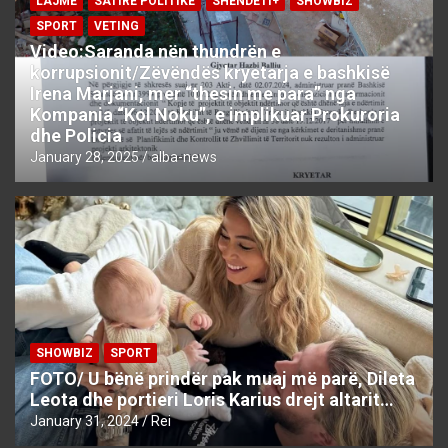
LAJME
SATIRE POLITIKE
SHENDETI+
SHOWBIZ
SPORT
VETING
Video:Saranda nën thundrën e
korrupsionit/Zëvëndës kryetarja e bashkisë
Irena Marjani, mer “thesin me para” nga
Kompania “Kol Noku”, e implikuar Prokuroria
dhe Policia
January 28, 2025
alba-news
SHOWBIZ
SPORT
FOTO/ U bënë prindër pak muaj më parë, Dileta
Leota dhe portieri Loris Karius drejt altarit…
January 31, 2024
Rei