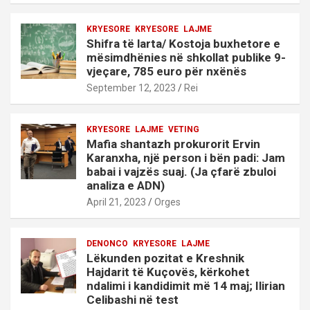
KRYESORE
KRYESORE
LAJME
Shifra të larta/ Kostoja buxhetore e
mësimdhënies në shkollat publike 9-
vjeçare, 785 euro për nxënës
September 12, 2023
Rei
KRYESORE
LAJME
VETING
Mafia shantazh prokurorit Ervin
Karanxha, një person i bën padi: Jam
babai i vajzës suaj. (Ja çfarë zbuloi
analiza e ADN)
April 21, 2023
Orges
DENONCO
KRYESORE
LAJME
Lëkunden pozitat e Kreshnik
Hajdarit të Kuçovës, kërkohet
ndalimi i kandidimit më 14 maj; Ilirian
Celibashi në test