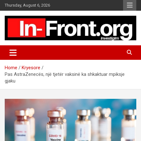
S
Thursday, August 6, 2026
k
i
p
t
o
c
o
n
t
Home
Kryesore
e
Pas AstraZenecës, një tjetër vaksinë ka shkaktuar mpiksje
n
gjaku
t