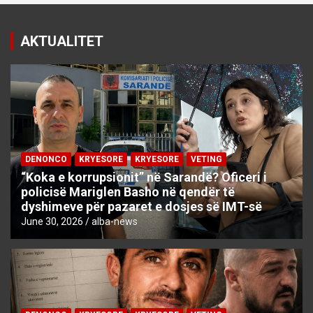
AKTUALITET
DENONCO
KRYESORE
KRYESORE
VETING
“Koka e korrupsionit” në Sarandë? Oficeri i
policisë Mariglen Basho në qendër të
dyshimeve për pazaret e dosjes së IMT-së
June 30, 2026
alba-news