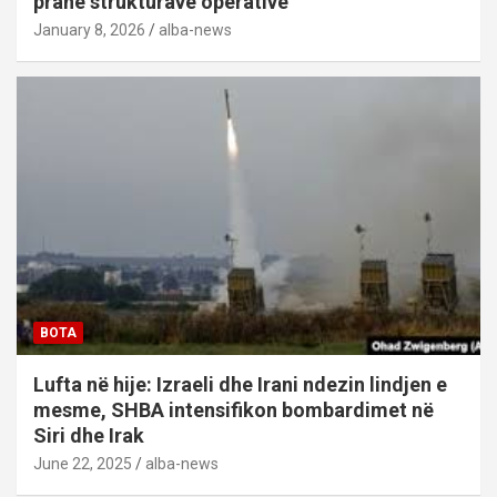
pranë strukturave operative
January 8, 2026
alba-news
BOTA
Lufta në hije: Izraeli dhe Irani ndezin lindjen e
mesme, SHBA intensifikon bombardimet në
Siri dhe Irak
June 22, 2025
alba-news