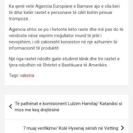
Ka qenë vetë Agjencia Europiane e Barnave ajo e cila bëri
të ditur katër rastet e personave të cilët kishin pësuar
trompozë.
Agjencia shtoi se po i hetonte këto raste dhe më pas do të
vendoste nëse veprimi rregullator mund të jetë i
nevojshëm, i cili zakonisht konsiston në një azhurnim të
informacionit të produktit.
Një nga rastet ndodhi gjatë studimit klinik dhe tre rastet e
tjera ndodhën në Shtetet e Bashkuara të Amerikës.
Tags:
vaksina
P
Të pathënat e komisionerit Lulzim Hamitaj/ Katandisi si
o
mos me keq drejtësinë
s
t
7 muaj verifikime/ Kolë Hysenaj sërish në Vetting