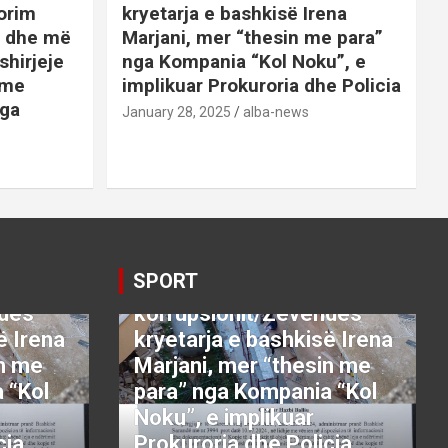
orim
kryetarja e bashkisë Irena
it dhe më
Marjani, mer “thesin me para”
shirjeje
nga Kompania “Kol Noku”, e
ime
implikuar Prokuroria dhe Policia
nga
January 28, 2025
alba-news
E
BOTA
DENONCO
KRYESORE
AJME
KRYESORE
KURIOZITETE
LAJME
SATIRE POLITIKE
SHENDETI+
SHOWBIZ
SPORT
VETING
Video:Saranda nën
SPORT
thundrën e
ndës
korrupsionit/Zëvëndës
ë Irena
kryetarja e bashkisë Irena
in me
Marjani, mer “thesin me
 “Kol
para” nga Kompania “Kol
Noku”, e implikuar
cia
Prokuroria dhe Policia