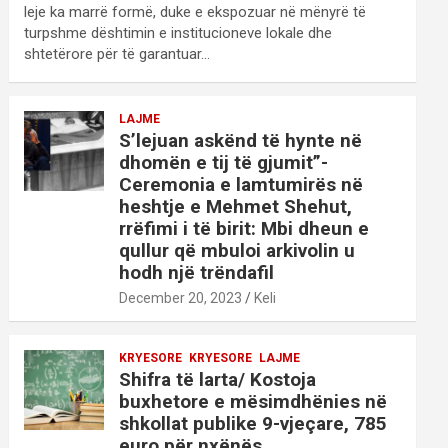
leje ka marrë formë, duke e ekspozuar në mënyrë të
turpshme dështimin e institucioneve lokale dhe
shtetërore për të garantuar…
LAJME
S’lejuan askënd të hynte në
dhomën e tij të gjumit”-
Ceremonia e lamtumirës në
heshtje e Mehmet Shehut,
rrëfimi i të birit: Mbi dheun e
qullur që mbuloi arkivolin u
hodh një trëndafil
December 20, 2023
Keli
KRYESORE
KRYESORE
LAJME
Shifra të larta/ Kostoja
buxhetore e mësimdhënies në
shkollat publike 9-vjeçare, 785
euro për nxënës