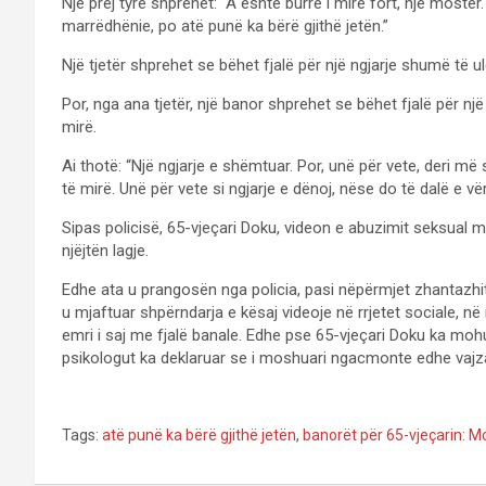
Një prej tyre shprehet: “A është burrë i mirë fort, një mostë
marrëdhënie, po atë punë ka bërë gjithë jetën.”
Një tjetër shprehet se bëhet fjalë për një ngjarje shumë të ul
Por, nga ana tjetër, një banor shprehet se bëhet fjalë për nj
mirë.
Ai thotë: “Një ngjarje e shëmtuar. Por, unë për vete, deri më 
të mirë. Unë për vete si ngjarje e dënoj, nëse do të dalë e vër
Sipas policisë, 65-vjeçari Doku, videon e abuzimit seksual m
njëjtën lagje.
Edhe ata u prangosën nga policia, pasi nëpërmjet zhantazh
u mjaftuar shpërndarja e kësaj videoje në rrjetet sociale, në 
emri i saj me fjalë banale. Edhe pse 65-vjeçari Doku ka mohu
psikologut ka deklaruar se i moshuari ngacmonte edhe vajza 
Tags:
atë punë ka bërë gjithë jetën
,
banorët për 65-vjeçarin: M