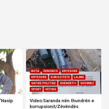
BOTA
DENONCO
KRYESORE
KRYESORE
KURIOZITETE
LAJME
SATIRE POLITIKE
SHENDETI+
SHOWBIZ
SPORT
VETING
 “Nasip
Video:Saranda nën thundrën e
korrupsionit/Zëvëndës