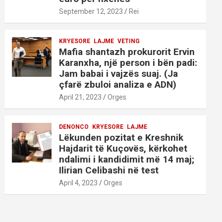
September 12, 2023
Rei
KRYESORE
LAJME
VETING
Mafia shantazh prokurorit Ervin
Karanxha, një person i bën padi:
Jam babai i vajzës suaj. (Ja
çfarë zbuloi analiza e ADN)
April 21, 2023
Orges
DENONCO
KRYESORE
LAJME
Lëkunden pozitat e Kreshnik
Hajdarit të Kuçovës, kërkohet
ndalimi i kandidimit më 14 maj;
Ilirian Celibashi në test
April 4, 2023
Orges