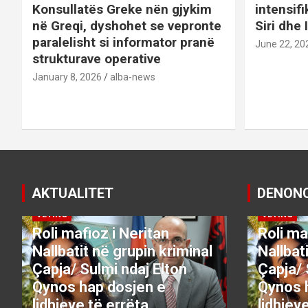
t
Konsullatës Greke nën gjykim
intensif
në Greqi, dyshohet se vepronte
Siri dhe 
i
paralelisht si informator pranë
June 22, 20
o
strukturave operative
January 8, 2026
alba-news
n
AKTUALITET
DENON
DENONCO
KRYESORE
KRYESORE
DENONCO
VETING
VETING
Roli mafioz i Neritan
Roli ma
Nallbatit në grupin kriminal
Nallbat
Çapja/ Sulmi ndaj Elton
Çapja/ 
Qynos hap dosjen e
Qynos 
lidhjeve të errëta
lidhjev