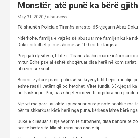
Monstër, atë punë ka bërë gjith
May 31, 2020
alba-news
Të shtunën Policia e Tiranës arrestoi 65-vjeçarin Abaz Doku
Ndërkohë, familja e vajzës së abuzuar me familjen ku ka ndo
Doku, ndodhet jo më shumë se 100 metër largësi.
Prej gati dy vitesh, blutë e Tiranës kishin marrë informaci
mitur. Edhe pse ai është shoqëruar disa herë në komisariat,
abuzim seksual.
Burime zyrtare pranë policisë së kryeqytetit bëjnë me dije
është rasti i vetëm që po hetohet. Vitet fundit, 65-vjeçari k
në Paskuqan. Por, pas shqetësimeve të ngritura nga prindër
Një vit më parë, ai ishte i punësuar si roje nate bashkë me 
për ta shkarkuar këtë herë nga puna, kërkesa ishte bërë nga ve
Duke e cilësuar si një veprim të turpshëm, disa banorë të
për të histori të tilla abuzimi nga ana e tij.