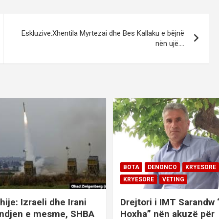
Eskluzive:Xhentila Myrtezai dhe Bes Kallaku e bëjnë
nën ujë….
BOTA
DENONCO
KRYESORE
KRYESORE
VETING
hije: Izraeli dhe Irani
Drejtori i IMT Sarandw
indjen e mesme, SHBA
Hoxha” nën akuzë për