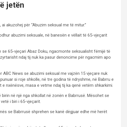
ë jetën
, ai akuzohej për “Abuzim seksual me të mitur.”
dhur abuzimi seksuale, në banesën e vëllait të 65-vjeçarit
one se 65-vjeçari Abaz Doku, ngacmonte seksualisht fëmijë të
 zyrtarisht ndaj tij nuk ka pasur denoncime për ngacmim apo
 për ABC News se abuzimi seksual me vajzën 15 vjeçare nuk
a punuar si roje shkolle, në tre godina të ndryshme, në Babrru e
it e nxënësve, masa e vetme ndaj tij ka qenë vetëm shkarkimi.
të birin në një nga shkollat në zonën e Babrrusë. Mësohet se
të i biri i 65-vjeçarit.
 zonës se Babrrusë shprehen se kanë dëgjuar edhe më herët