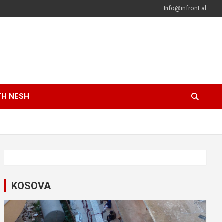
Info@infront.al
TH NESH
KOSOVA