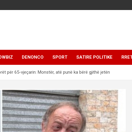
OWBIZ
DENONCO
SPORT
SATIRE POLITIKE
RRE
rët për 65-vjeçarin: Monstër, atë punë ka bërë gjithë jetën