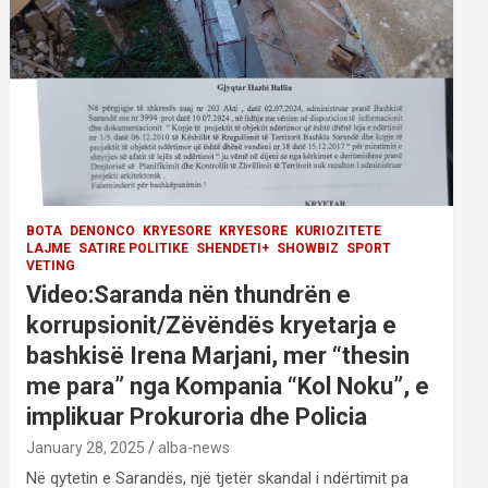
BOTA
DENONCO
KRYESORE
KRYESORE
KURIOZITETE
LAJME
SATIRE POLITIKE
SHENDETI+
SHOWBIZ
SPORT
VETING
Video:Saranda nën thundrën e
korrupsionit/Zëvëndës kryetarja e
bashkisë Irena Marjani, mer “thesin
me para” nga Kompania “Kol Noku”, e
implikuar Prokuroria dhe Policia
January 28, 2025
alba-news
Në qytetin e Sarandës, një tjetër skandal i ndërtimit pa