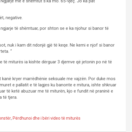
r. Ngjarje më e shëmtut s’ka mo. 65-vjeç. Jo ka pat
ët, negative.
ë ngjarje të shëmtuar, por shton se e ka njohur si banor të
sot, nuk i kam dit ndonjë gjë të keqe. Ne kemi e njof si banor
teta. “
e të miturës ia kishte dërguar 3 djemve që jetonin po në të
it kanë kryer marrëdhënie seksuale me vajzën. Por duke mos
muret e pallatit e të lagjes ku banonte e mitura, ishte shkruar
ar të ketë abuzuar me të miturën, kjo e fundit në praninë e
të tjera.
onstër
,
Përdhunoi dhe i bëri video të miturës