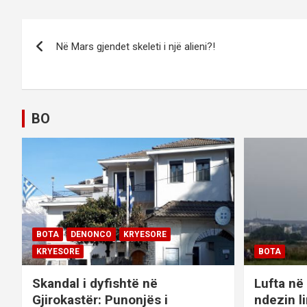
P
Në Mars gjendet skeleti i një alieni?!
o
s
t
BO
n
a
v
i
BOTA
DENONCO
KRYESORE
g
KRYESORE
BOTA
a
Skandal i dyfishtë në
Lufta në 
Gjirokastër: Punonjës i
ndezin l