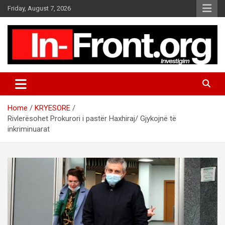
S
Friday, August 7, 2026
k
i
p
t
o
c
o
n
t
Home
KRYESORE
e
Rivlerësohet Prokurori i pastër Haxhiraj/ Gjykojnë të
n
inkriminuarat
t