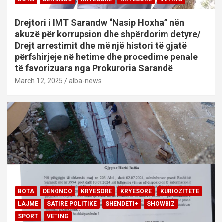
Drejtori i IMT Sarandw “Nasip Hoxha” nën
akuzë për korrupsion dhe shpërdorim detyre/
Drejt arrestimit dhe më një histori të gjatë
përfshirjeje në hetime dhe procedime penale
të favorizuara nga Prokuroria Sarandë
March 12, 2025
alba-news
BOTA
DENONCO
KRYESORE
KRYESORE
KURIOZITETE
LAJME
SATIRE POLITIKE
SHENDETI+
SHOWBIZ
SPORT
VETING