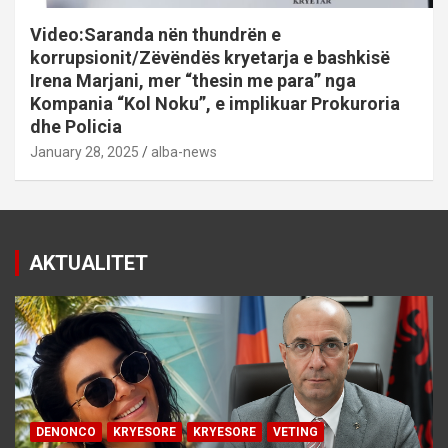
Video:Saranda nën thundrën e
korrupsionit/Zëvëndës kryetarja e bashkisë
Irena Marjani, mer “thesin me para” nga
Kompania “Kol Noku”, e implikuar Prokuroria
dhe Policia
January 28, 2025
alba-news
AKTUALITET
DENONCO
KRYESORE
KRYESORE
VETING