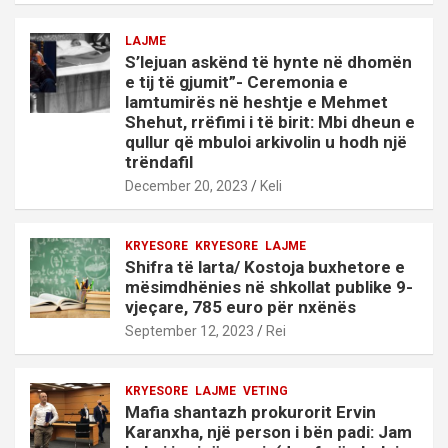
LAJME
S’lejuan askënd të hynte në dhomën
e tij të gjumit”- Ceremonia e
lamtumirës në heshtje e Mehmet
Shehut, rrëfimi i të birit: Mbi dheun e
qullur që mbuloi arkivolin u hodh një
trëndafil
December 20, 2023
Keli
KRYESORE
KRYESORE
LAJME
Shifra të larta/ Kostoja buxhetore e
mësimdhënies në shkollat publike 9-
vjeçare, 785 euro për nxënës
September 12, 2023
Rei
KRYESORE
LAJME
VETING
Mafia shantazh prokurorit Ervin
Karanxha, një person i bën padi: Jam