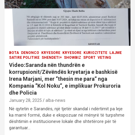
o
n
BOTA
DENONCO
KRYESORE
KRYESORE
KURIOZITETE
LAJME
SATIRE POLITIKE
SHENDETI+
SHOWBIZ
SPORT
VETING
Video:Saranda nën thundrën e
korrupsionit/Zëvëndës kryetarja e bashkisë
Irena Marjani, mer “thesin me para” nga
Kompania “Kol Noku”, e implikuar Prokuroria
dhe Policia
January 28, 2025
alba-news
Në qytetin e Sarandës, një tjetër skandal i ndërtimit pa leje
ka marrë formë, duke e ekspozuar në mënyrë të turpshme
dështimin e institucioneve lokale dhe shtetërore për të
garantuar…