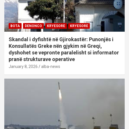
BOTA
DENONCO
KRYESORE
KRYESORE
Skandal i dyfishtë në Gjirokastër: Punonjës i
Konsullatës Greke nën gjykim në Greqi,
dyshohet se vepronte paralelisht si informator
pranë strukturave operative
January 8, 2026
alba-news