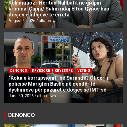
Roli mafioz i Neritan Nallbatit në grupin
kriminal Çapja/ Sulmi ndaj Elton Qynos hap
dosjen e lidhjeve të errëta
August 6, 2026
alba-news
DENONCO
KRYESORE
KRYESORE
VETING
“Koka e korrupsionit” në Sarandë? Oficeri i
policisë Mariglen Basho në qendër të
dyshimeve për pazaret e dosjes së IMT-së
June 30, 2026
alba-news
DENONCO