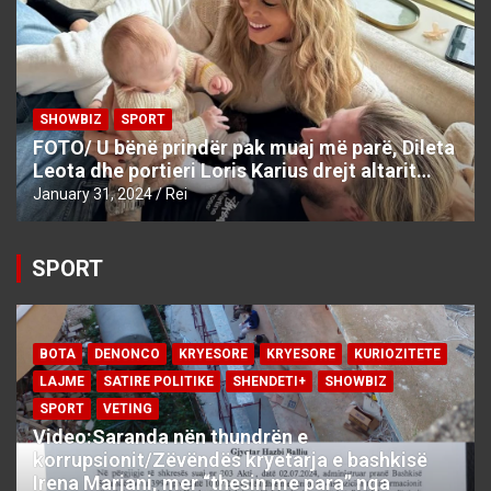
SHOWBIZ
SPORT
FOTO/ U bënë prindër pak muaj më parë, Dileta
Leota dhe portieri Loris Karius drejt altarit…
January 31, 2024
Rei
SPORT
BOTA
DENONCO
KRYESORE
KRYESORE
KURIOZITETE
LAJME
SATIRE POLITIKE
SHENDETI+
SHOWBIZ
SPORT
VETING
Video:Saranda nën thundrën e
korrupsionit/Zëvëndës kryetarja e bashkisë
Irena Marjani, mer “thesin me para” nga