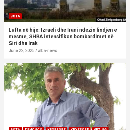
BOTA
Lufta në hije: Izraeli dhe Irani ndezin lindjen e
mesme, SHBA intensifikon bombardimet në
Siri dhe Irak
June 22, 2025
alba-news
BOTA
DENONCO
KRYESORE
KRYESORE
VETING