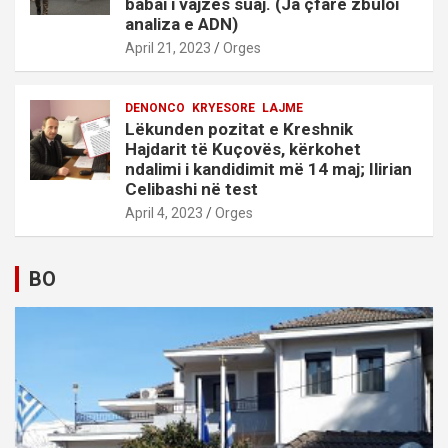
babai i vajzës suaj. (Ja çfarë zbuloi
analiza e ADN)
April 21, 2023
Orges
DENONCO
KRYESORE
LAJME
Lëkunden pozitat e Kreshnik
Hajdarit të Kuçovës, kërkohet
ndalimi i kandidimit më 14 maj; Ilirian
Celibashi në test
April 4, 2023
Orges
BO