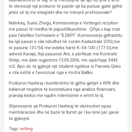
të vlerësojë një prokuror të pastër që ka punuar gjatë gjithë
jetës së tij me integritet dhe në mënyrë profesionale?
Ndërkaq, Suela Zhegu, Komisionerja e Vettingut rezulton
me pasuri të mëdha të pajustifikueshme. Çiftja u kap mat
pasi falsifikoi formularin e “ILDKPI”. Komisonerja gjithashtu
ka një pasuri e cila ndodhet në zonën Kadastrale 2292,me
nr pasurie 131/54, me indeks harte K-34-100-(177-D),me
adresë Kavajë, lloji pasurisë Arë, e përfituar me Kontratë
Shitje, me datë regjistrimi 15.09.2006, me sipërfaqe 3443
m2. Apo do ta gjykojë një student ngelëse si Pamela Qirko
e cila është e favorizuar nga e motra Ballku.
Prokurori Haxhiraj i kundërshtoi të gjitha gjetjet e KPK dhe
balancat negative të konstatuara nga analiza financiare,
prandaj kërkoi me ngulm rivlerësimin e emrit të tij.
Shpresojmë që Prokurori Haxhiraj të vlerësohet sipas
meritokracisë dhe në bazë të llumit që I ka rënë për pjesë
ta gjykojnë.
Tags:
vetting