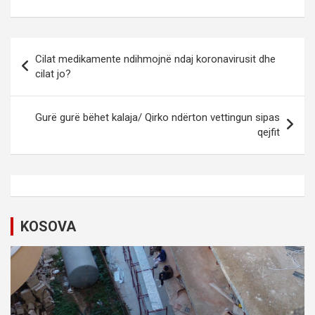
P
Cilat medikamente ndihmojnë ndaj koronavirusit dhe
o
cilat jo?
s
t
Gurë gurë bëhet kalaja/ Qirko ndërton vettingun sipas
qejfit
n
a
v
i
KOSOVA
g
a
t
i