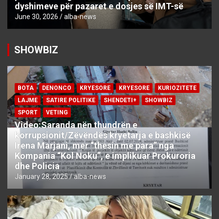
dyshimeve për pazaret e dosjes së IMT-së
June 30, 2026
alba-news
SHOWBIZ
BOTA
DENONCO
KRYESORE
KRYESORE
KURIOZITETE
LAJME
SATIRE POLITIKE
SHENDETI+
SHOWBIZ
SPORT
VETING
Video:Saranda nën thundrën e
korrupsionit/Zëvëndës kryetarja e bashkisë
Irena Marjani, mer “thesin me para” nga
Kompania “Kol Noku”, e implikuar Prokuroria
dhe Policia
January 28, 2025
alba-news