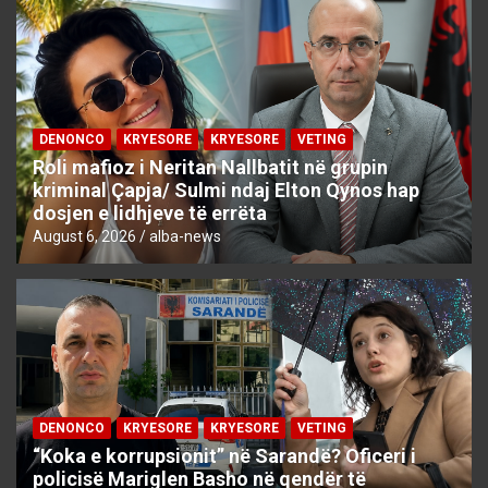
DENONCO
KRYESORE
KRYESORE
VETING
Roli mafioz i Neritan Nallbatit në grupin
kriminal Çapja/ Sulmi ndaj Elton Qynos hap
dosjen e lidhjeve të errëta
August 6, 2026
alba-news
DENONCO
KRYESORE
KRYESORE
VETING
“Koka e korrupsionit” në Sarandë? Oficeri i
policisë Mariglen Basho në qendër të