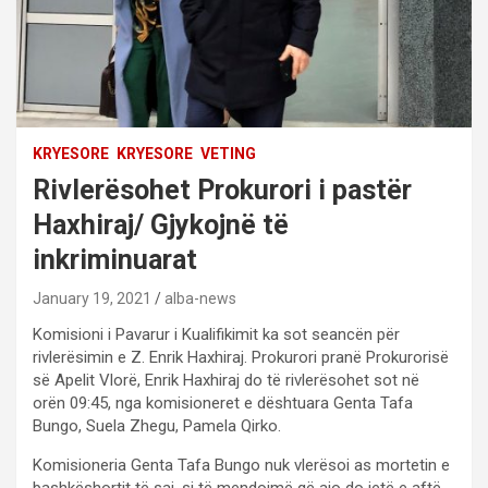
KRYESORE
KRYESORE
VETING
Rivlerësohet Prokurori i pastër
Haxhiraj/ Gjykojnë të
inkriminuarat
January 19, 2021
alba-news
Komisioni i Pavarur i Kualifikimit ka sot seancën për
rivlerësimin e Z. Enrik Haxhiraj. Prokurori pranë Prokurorisë
së Apelit Vlorë, Enrik Haxhiraj do të rivlerësohet sot në
orën 09:45, nga komisioneret e dështuara Genta Tafa
Bungo, Suela Zhegu, Pamela Qirko.
Komisioneria Genta Tafa Bungo nuk vlerësoi as mortetin e
bashkëshortit të saj, si të mendojmë që ajo do jetë e aftë