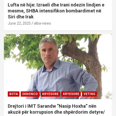
Lufta në hije: Izraeli dhe Irani ndezin lindjen e
mesme, SHBA intensifikon bombardimet në
Siri dhe Irak
June 22, 2025
alba-news
BOTA
DENONCO
KRYESORE
KRYESORE
VETING
Drejtori i IMT Sarandw “Nasip Hoxha” nën
akuzë për korrupsion dhe shpërdorim detyre/