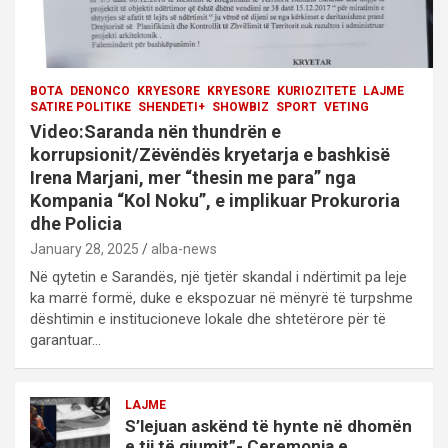
BOTA
DENONCO
KRYESORE
KRYESORE
KURIOZITETE
LAJME
SATIRE POLITIKE
SHENDETI+
SHOWBIZ
SPORT
VETING
Video:Saranda nën thundrën e
korrupsionit/Zëvëndës kryetarja e bashkisë
Irena Marjani, mer “thesin me para” nga
Kompania “Kol Noku”, e implikuar Prokuroria
dhe Policia
January 28, 2025
alba-news
Në qytetin e Sarandës, një tjetër skandal i ndërtimit pa leje
ka marrë formë, duke e ekspozuar në mënyrë të turpshme
dështimin e institucioneve lokale dhe shtetërore për të
garantuar…
LAJME
S’lejuan askënd të hynte në dhomën
e tij të gjumit”- Ceremonia e