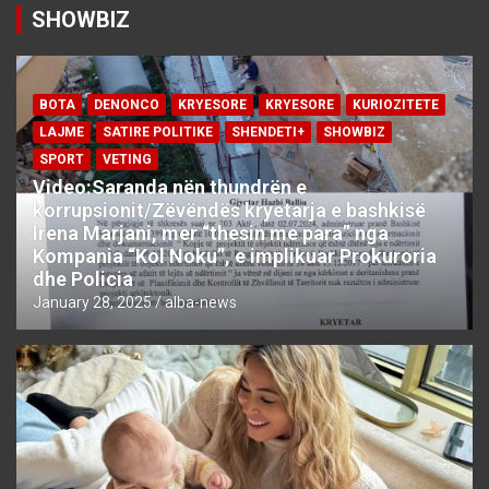
SHOWBIZ
BOTA
DENONCO
KRYESORE
KRYESORE
KURIOZITETE
LAJME
SATIRE POLITIKE
SHENDETI+
SHOWBIZ
SPORT
VETING
Video:Saranda nën thundrën e
korrupsionit/Zëvëndës kryetarja e bashkisë
Irena Marjani, mer “thesin me para” nga
Kompania “Kol Noku”, e implikuar Prokuroria
dhe Policia
January 28, 2025
alba-news