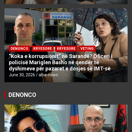
DENONCO
KRYESORE
KRYESORE
VETING
“Koka e korrupsionit” në Sarandë? Oficeri i
policisë Mariglen Basho në qendër të
dyshimeve për pazaret e dosjes së IMT-së
June 30, 2026
alba-news
DENONCO