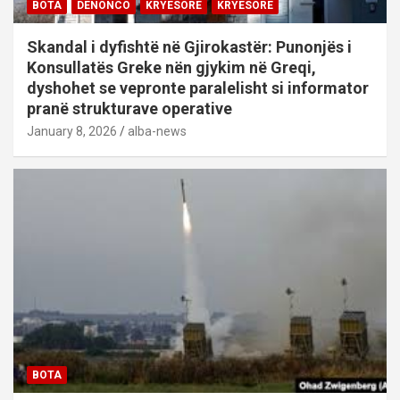
BOTA
DENONCO
KRYESORE
KRYESORE
Skandal i dyfishtë në Gjirokastër: Punonjës i
Konsullatës Greke nën gjykim në Greqi,
dyshohet se vepronte paralelisht si informator
pranë strukturave operative
January 8, 2026
alba-news
BOTA