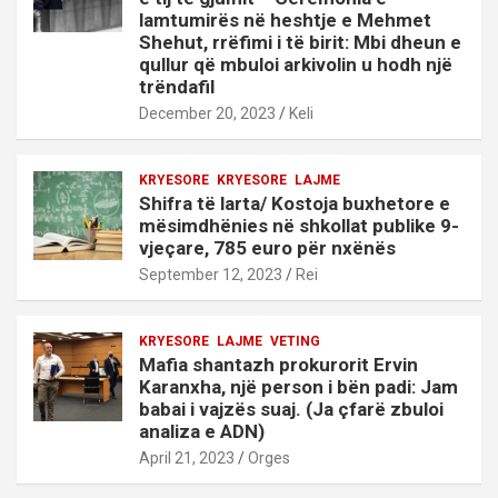
lamtumirës në heshtje e Mehmet
Shehut, rrëfimi i të birit: Mbi dheun e
qullur që mbuloi arkivolin u hodh një
trëndafil
December 20, 2023
Keli
KRYESORE
KRYESORE
LAJME
Shifra të larta/ Kostoja buxhetore e
mësimdhënies në shkollat publike 9-
vjeçare, 785 euro për nxënës
September 12, 2023
Rei
KRYESORE
LAJME
VETING
Mafia shantazh prokurorit Ervin
Karanxha, një person i bën padi: Jam
babai i vajzës suaj. (Ja çfarë zbuloi
analiza e ADN)
April 21, 2023
Orges