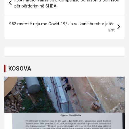
o
për përdorim në SHBA
s
t
952 raste të reja me Covid-19/ Ja sa kanë humbur jetën
sot
n
a
v
i
KOSOVA
g
a
t
i
o
n