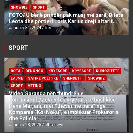
SHOWBIZ
SPORT
FOTO/ U bënë prindër pak muaj më parë, Dileta
Leota dhe portieri Loris Karius drejt altarit…
January 31, 2024
Rei
SPORT
BOTA
DENONCO
KRYESORE
KRYESORE
KURIOZITETE
LAJME
SATIRE POLITIKE
SHENDETI+
SHOWBIZ
SPORT
VETING
Video:Saranda nën thundrën e
korrupsionit/Zëvëndës kryetarja e bashkisë
Irena Marjani, mer “thesin me para” nga
Kompania “Kol Noku”, e implikuar Prokuroria
dhe Policia
January 28, 2025
alba-news