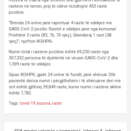
rasteve në terren, prej të cilëve rezultojnë 453 raste
pozitive.
“Brenda 24 orëve janë raportuar 4 raste të vdekjes me
SARS CoV-2 pozitiv. Rastet e vdekjes janë nga komunat:
Prishtinë 3 raste (83, 76, 70 vjeç), Skenderaj 1 rast (58
vjeç)”, njofton IKSHPKi.
Numri total i rasteve pozitive është 69,230 raste nga
307,332 persona të dyshimtë në virusin SARS-CoV-2 dhe
1,599 raste të vdekjes.
Sipas IKSHPK, gjatë 24 orëve të fundit, janë shëruar 206
pacientë derisa numri i përgjithshëm i të shëruarve deri më
sot është gjithsej 59,849 raste, kurse numri i rasteve aktive
është 7,782.
Tags:
covid-19
,
kosova
,
raste
P
FDA miratoi vaksinën e kompanisë Johnson & Johnson