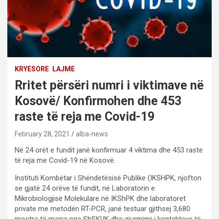
KRYESORE
LAJME
Rritet përsëri numri i viktimave në
Kosovë/ Konfirmohen dhe 453
raste të reja me Covid-19
February 28, 2021
alba-news
Në 24 orët e fundit janë konfirmuar 4 viktima dhe 453 raste
të reja me Covid-19 në Kosovë.
Instituti Kombëtar i Shëndetësisë Publike (IKSHPK, njofton
se gjatë 24 orëve të fundit, në Laboratorin e
Mikrobiologjisë Molekulare në IKShPK dhe laboratoret
private me metodën RT-PCR, janë testuar gjithsej 3,680
mostra të marra nga ShSKUK dhe gjurmimi i kontakteve të