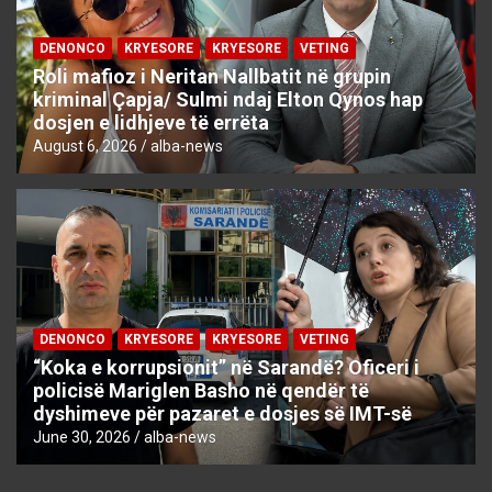
DENONCO
KRYESORE
KRYESORE
VETING
Roli mafioz i Neritan Nallbatit në grupin
kriminal Çapja/ Sulmi ndaj Elton Qynos hap
dosjen e lidhjeve të errëta
August 6, 2026
alba-news
DENONCO
KRYESORE
KRYESORE
VETING
“Koka e korrupsionit” në Sarandë? Oficeri i
policisë Mariglen Basho në qendër të
dyshimeve për pazaret e dosjes së IMT-së
June 30, 2026
alba-news