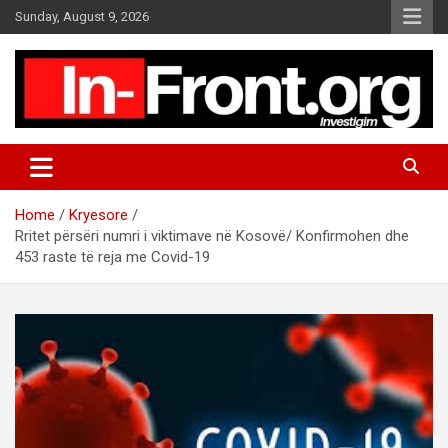
S
Sunday, August 9, 2026
k
i
p
t
o
c
o
n
t
Home
Kryesore
e
Rritet përsëri numri i viktimave në Kosovë/ Konfirmohen dhe
n
453 raste të reja me Covid-19
t