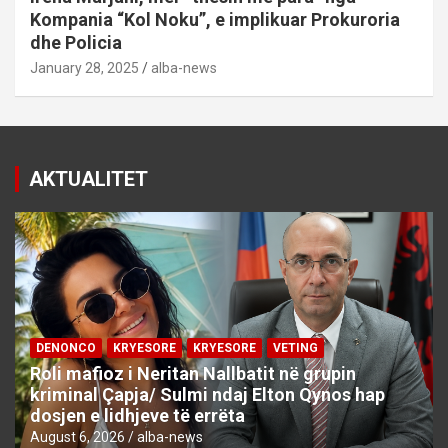
Kompania “Kol Noku”, e implikuar Prokuroria
dhe Policia
January 28, 2025
alba-news
AKTUALITET
DENONCO
KRYESORE
KRYESORE
VETING
Roli mafioz i Neritan Nallbatit në grupin
kriminal Çapja/ Sulmi ndaj Elton Qynos hap
dosjen e lidhjeve të errëta
August 6, 2026
alba-news