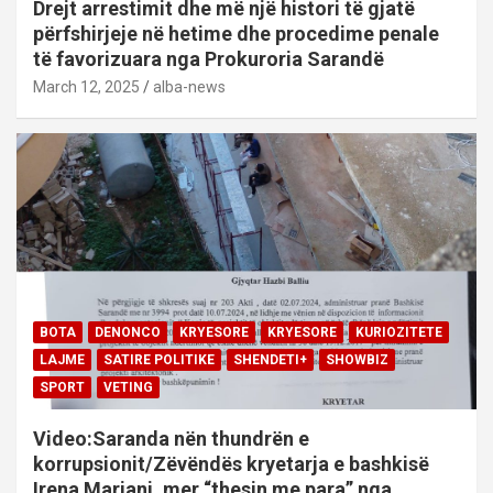
Drejt arrestimit dhe më një histori të gjatë
përfshirjeje në hetime dhe procedime penale
të favorizuara nga Prokuroria Sarandë
March 12, 2025
alba-news
BOTA
DENONCO
KRYESORE
KRYESORE
KURIOZITETE
LAJME
SATIRE POLITIKE
SHENDETI+
SHOWBIZ
SPORT
VETING
Video:Saranda nën thundrën e
korrupsionit/Zëvëndës kryetarja e bashkisë
Irena Marjani, mer “thesin me para” nga