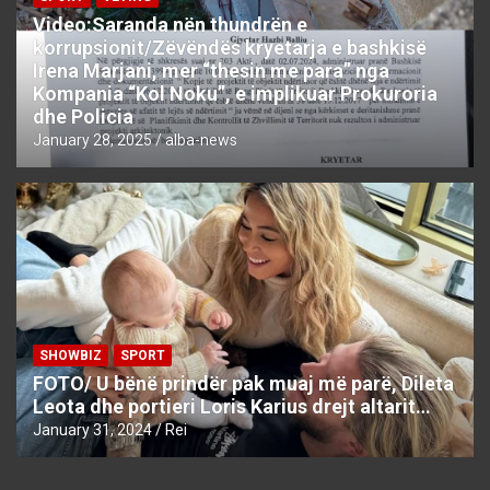
Video:Saranda nën thundrën e
korrupsionit/Zëvëndës kryetarja e bashkisë
Irena Marjani, mer “thesin me para” nga
Kompania “Kol Noku”, e implikuar Prokuroria
dhe Policia
January 28, 2025
alba-news
SHOWBIZ
SPORT
FOTO/ U bënë prindër pak muaj më parë, Dileta
Leota dhe portieri Loris Karius drejt altarit…
January 31, 2024
Rei