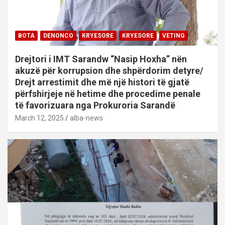
BOTA
DENONCO
KRYESORE
KRYESORE
VETING
Drejtori i IMT Sarandw “Nasip Hoxha” nën
akuzë për korrupsion dhe shpërdorim detyre/
Drejt arrestimit dhe më një histori të gjatë
përfshirjeje në hetime dhe procedime penale
të favorizuara nga Prokuroria Sarandë
March 12, 2025
alba-news