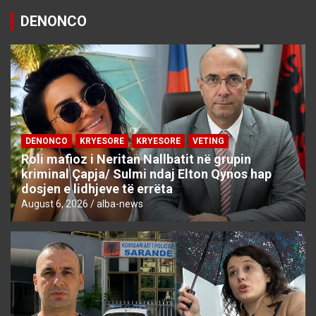
DENONCO
DENONCO
KRYESORE
KRYESORE
VETING
Roli mafioz i Neritan Nallbatit në grupin
kriminal Çapja/ Sulmi ndaj Elton Qynos hap
dosjen e lidhjeve të errëta
August 6, 2026
alba-news