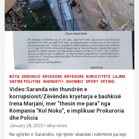
a
t
i
o
n
BOTA
DENONCO
KRYESORE
KRYESORE
KURIOZITETE
LAJME
SATIRE POLITIKE
SHENDETI+
SHOWBIZ
SPORT
VETING
Video:Saranda nën thundrën e
korrupsionit/Zëvëndës kryetarja e bashkisë
Irena Marjani, mer “thesin me para” nga
Kompania “Kol Noku”, e implikuar Prokuroria
dhe Policia
January 28, 2025
alba-news
Në qytetin e Sarandës, një tjetër skandal i ndërtimit pa leje