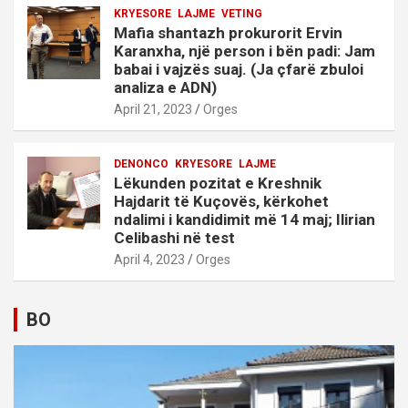
KRYESORE
LAJME
VETING
Mafia shantazh prokurorit Ervin
Karanxha, një person i bën padi: Jam
babai i vajzës suaj. (Ja çfarë zbuloi
analiza e ADN)
April 21, 2023
Orges
DENONCO
KRYESORE
LAJME
Lëkunden pozitat e Kreshnik
Hajdarit të Kuçovës, kërkohet
ndalimi i kandidimit më 14 maj; Ilirian
Celibashi në test
April 4, 2023
Orges
BO