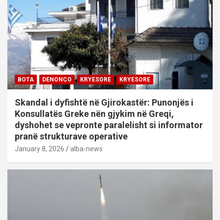
BOTA
DENONCO
KRYESORE
KRYESORE
Skandal i dyfishtë në Gjirokastër: Punonjës i
Konsullatës Greke nën gjykim në Greqi,
dyshohet se vepronte paralelisht si informator
pranë strukturave operative
January 8, 2026
alba-news