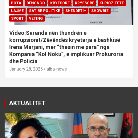
BOTA
DENONCO
KRYESORE
KRYESORE
KURIOZITETE
LAJME
SATIRE POLITIKE
SHENDETI+
SHOWBIZ
SPORT
VETING
Video:Saranda nën thundrën e
korrupsionit/Zëvëndës kryetarja e bashkisë
Irena Marjani, mer “thesin me para” nga
Kompania “Kol Noku”, e implikuar Prokuroria
dhe Policia
January 28, 2025
alba-news
AKTUALITET