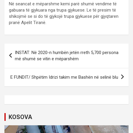
Në seancat e mëparshme kemi parë shumë vendime të
gabuara të gjykuara nga trupa gjykuese. Le të presim të
shikojmë se si do të gjykojë trupa gjykuese për gjyqtaren
pranë Apelit Tiranë.
P
INSTAT: Në 2020-n humbën jetën rreth 5,700 persona
o
më shumë se vitin e mëparshëm
s
t
E FUNDIT/ Shpëtim Idrizi takim me Bashën në selinë blu
n
a
v
i
KOSOVA
g