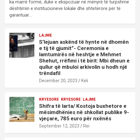
ka marrë formë, duke e ekspozuar në mënyrë të turpshme
dështimin e institucioneve lokale dhe shtetërore për të
garantuar…
LAJME
S’lejuan askënd të hynte në dhomën
e tij të gjumit”- Ceremonia e
lamtumirës në heshtje e Mehmet
Shehut, rrëfimi i të birit: Mbi dheun e
qullur që mbuloi arkivolin u hodh një
trëndafil
December 20, 2023
Keli
KRYESORE
KRYESORE
LAJME
Shifra të larta/ Kostoja buxhetore e
mësimdhënies në shkollat publike 9-
vjeçare, 785 euro për nxënës
September 12, 2023
Rei