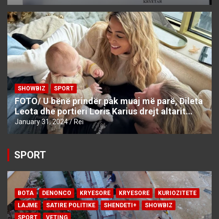
SHOWBIZ
SPORT
FOTO/ U bënë prindër pak muaj më parë, Dileta
Leota dhe portieri Loris Karius drejt altarit…
January 31, 2024
Rei
SPORT
BOTA
DENONCO
KRYESORE
KRYESORE
KURIOZITETE
LAJME
SATIRE POLITIKE
SHENDETI+
SHOWBIZ
SPORT
VETING