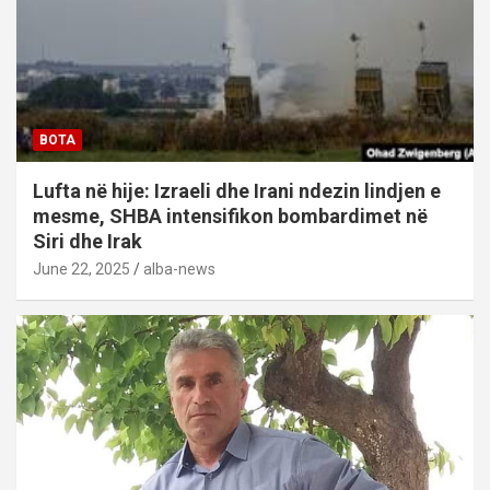
BOTA
Lufta në hije: Izraeli dhe Irani ndezin lindjen e
mesme, SHBA intensifikon bombardimet në
Siri dhe Irak
June 22, 2025
alba-news