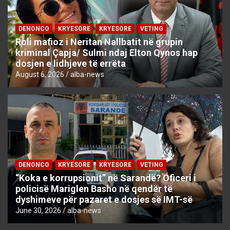
DENONCO
KRYESORE
KRYESORE
VETING
Roli mafioz i Neritan Nallbatit në grupin
kriminal Çapja/ Sulmi ndaj Elton Qynos hap
dosjen e lidhjeve të errëta
August 6, 2026
alba-news
DENONCO
KRYESORE
KRYESORE
VETING
“Koka e korrupsionit” në Sarandë? Oficeri i
policisë Mariglen Basho në qendër të
dyshimeve për pazaret e dosjes së IMT-së
June 30, 2026
alba-news