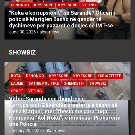
DENONCO
KRYESORE
KRYESORE
VETING
“Koka e korrupsionit” në Sarandë? Oficeri i
policisë Mariglen Basho në qendër të
dyshimeve për pazaret e dosjes së IMT-së
June 30, 2026
alba-news
SHOWBIZ
BOTA
DENONCO
KRYESORE
KRYESORE
KURIOZITETE
LAJME
SATIRE POLITIKE
SHENDETI+
SHOWBIZ
SPORT
VETING
Video:Saranda nën thundrën e
korrupsionit/Zëvëndës kryetarja e bashkisë
Irena Marjani, mer “thesin me para” nga
Kompania “Kol Noku”, e implikuar Prokuroria
dhe Policia
January 28, 2025
alba-news