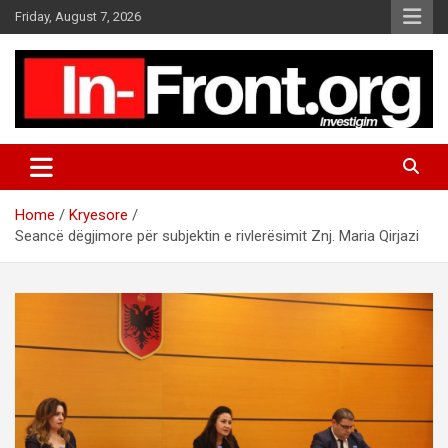
S
Friday, August 7, 2026
k
i
p
t
o
c
o
n
t
Home
Kryesore
e
Seancë dëgjimore për subjektin e rivlerësimit Znj. Maria Qirjazi
n
t