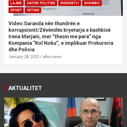
LAJME
SATIRE POLITIKE
SHENDETI+
SHOWBIZ
SPORT
VETING
Video:Saranda nën thundrën e
korrupsionit/Zëvëndës kryetarja e bashkisë
Irena Marjani, mer “thesin me para” nga
Kompania “Kol Noku”, e implikuar Prokuroria
dhe Policia
January 28, 2025
alba-news
AKTUALITET