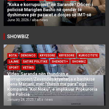
“Koka e korrupsionit” në Sarandë? Oficeri i
policisë Mariglen Basho në qendër të
dyshimeve për pazaret e dosjes së IMT-së
June 30, 2026
alba-news
SHOWBIZ
BOTA
DENONCO
KRYESORE
KRYESORE
KURIOZITETE
LAJME
SATIRE POLITIKE
SHENDETI+
SHOWBIZ
SPORT
VETING
Video:Saranda nën thundrën e
korrupsionit/Zëvëndës kryetarja e bashkisë
Irena Marjani, mer “thesin me para” nga
Kompania “Kol Noku”, e implikuar Prokuroria
dhe Policia
January 28, 2025
alba-news