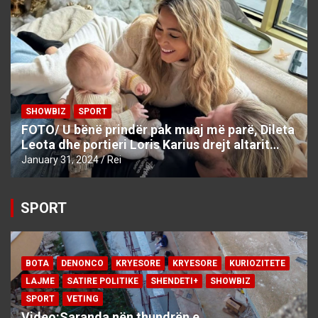
SHOWBIZ
SPORT
FOTO/ U bënë prindër pak muaj më parë, Dileta
Leota dhe portieri Loris Karius drejt altarit…
January 31, 2024
Rei
SPORT
BOTA
DENONCO
KRYESORE
KRYESORE
KURIOZITETE
LAJME
SATIRE POLITIKE
SHENDETI+
SHOWBIZ
SPORT
VETING
Video:Saranda nën thundrën e