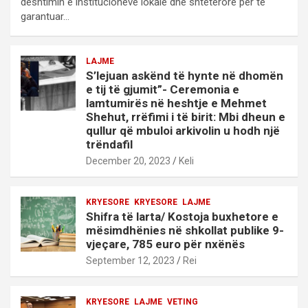
dështimin e institucioneve lokale dhe shtetërore për të
garantuar…
LAJME
S’lejuan askënd të hynte në dhomën
e tij të gjumit”- Ceremonia e
lamtumirës në heshtje e Mehmet
Shehut, rrëfimi i të birit: Mbi dheun e
qullur që mbuloi arkivolin u hodh një
trëndafil
December 20, 2023
Keli
KRYESORE
KRYESORE
LAJME
Shifra të larta/ Kostoja buxhetore e
mësimdhënies në shkollat publike 9-
vjeçare, 785 euro për nxënës
September 12, 2023
Rei
KRYESORE
LAJME
VETING