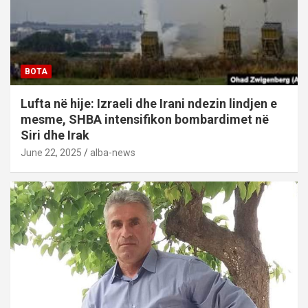
BOTA
Lufta në hije: Izraeli dhe Irani ndezin lindjen e
mesme, SHBA intensifikon bombardimet në
Siri dhe Irak
June 22, 2025
alba-news