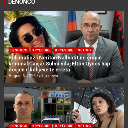
DENONCO
DENONCO
KRYESORE
KRYESORE
VETING
Roli mafioz i Neritan Nallbatit në grupin
kriminal Çapja/ Sulmi ndaj Elton Qynos hap
dosjen e lidhjeve të errëta
August 6, 2026
alba-news
DENONCO
KRYESORE
KRYESORE
VETING