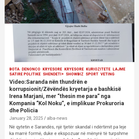
t
i
o
n
BOTA
DENONCO
KRYESORE
KRYESORE
KURIOZITETE
LAJME
SATIRE POLITIKE
SHENDETI+
SHOWBIZ
SPORT
VETING
Video:Saranda nën thundrën e
korrupsionit/Zëvëndës kryetarja e bashkisë
Irena Marjani, mer “thesin me para” nga
Kompania “Kol Noku”, e implikuar Prokuroria
dhe Policia
January 28, 2025
alba-news
Në qytetin e Sarandës, një tjetër skandal i ndërtimit pa leje
ka marrë formë, duke e ekspozuar në mënyrë të turpshme