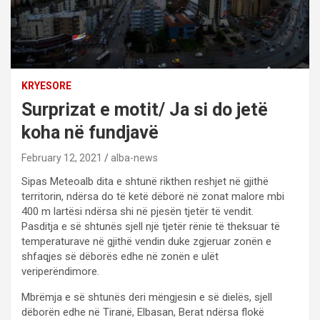
KRYESORE
Surprizat e motit/ Ja si do jetë
koha në fundjavë
February 12, 2021
alba-news
Sipas Meteoalb dita e shtunë rikthen reshjet në gjithë
territorin, ndërsa do të ketë dëborë në zonat malore mbi
400 m lartësi ndërsa shi në pjesën tjetër të vendit.
Pasditja e së shtunës sjell një tjetër rënie të theksuar të
temperaturave në gjithë vendin duke zgjeruar zonën e
shfaqjes së dëborës edhe në zonën e ulët
veriperëndimore.
Mbrëmja e së shtunës deri mëngjesin e së dielës, sjell
dëborën edhe në Tiranë, Elbasan, Berat ndërsa flokë