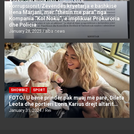
korrupsionit/Zëvëndës kryetarja e bashkisë
Irena Marjani, mer “thesin me para” nga
Kompania “Kol Noku”, e implikuar Prokuroria
dhe Policia
January 28, 2025
alba-news
SHOWBIZ
SPORT
FOTO/ U bënë prindër pak muaj më parë, Dileta
Leota dhe portieri Loris Karius drejt altarit…
January 31, 2024
Rei