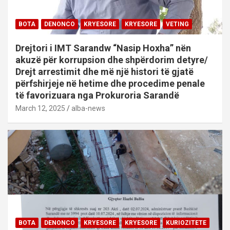
BOTA
DENONCO
KRYESORE
KRYESORE
VETING
Drejtori i IMT Sarandw “Nasip Hoxha” nën
akuzë për korrupsion dhe shpërdorim detyre/
Drejt arrestimit dhe më një histori të gjatë
përfshirjeje në hetime dhe procedime penale
të favorizuara nga Prokuroria Sarandë
March 12, 2025
alba-news
BOTA
DENONCO
KRYESORE
KRYESORE
KURIOZITETE