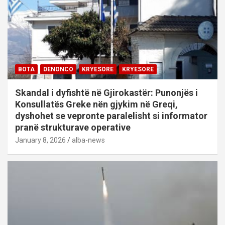
BOTA
DENONCO
KRYESORE
KRYESORE
Skandal i dyfishtë në Gjirokastër: Punonjës i
Konsullatës Greke nën gjykim në Greqi,
dyshohet se vepronte paralelisht si informator
pranë strukturave operative
January 8, 2026
alba-news