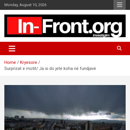
S
Monday, August 10, 2026
k
i
p
t
o
c
o
n
t
Home
Kryesore
e
Surprizat e motit/ Ja si do jetë koha në fundjavë
n
t