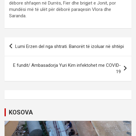
dëbore shfaqen në Durrës, Fier dhe brigjet e Jonit, por
mundësi më të ulët për dëborë paraqesin Vlora dhe
Saranda.
P
Lumi Erzen del nga shtrati. Banorët të izoluar në shtëpi
o
s
E fundit/ Ambasadorja Yuri Kim infektohet me COVID-
t
19
n
a
v
i
KOSOVA
g
a