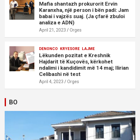
Mafia shantazh prokurorit Ervin
Karanxha, një person i bën padi: Jam
babai i vajzës suaj. (Ja çfarë zbuloi
analiza e ADN)
April 21, 2023
Orges
DENONCO
KRYESORE
LAJME
Lëkunden pozitat e Kreshnik
Hajdarit të Kuçovës, kërkohet
ndalimi i kandidimit më 14 maj; Ilirian
Celibashi në test
April 4, 2023
Orges
BO