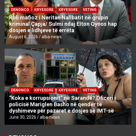
DENONCO
KRYESORE
KRYESORE
VETING
Roli mafioz i Neritan Nallbatit në grupin
kriminal Çapja/ Sulmi ndaj Elton Qynos hap
dosjen e lidhjeve të errëta
August 6, 2026
alba-news
DENONCO
KRYESORE
KRYESORE
VETING
“Koka e korrupsionit” në Sarandë? Oficeri i
policisë Mariglen Basho në qendër të
dyshimeve për pazaret e dosjes së IMT-së
June 30, 2026
alba-news