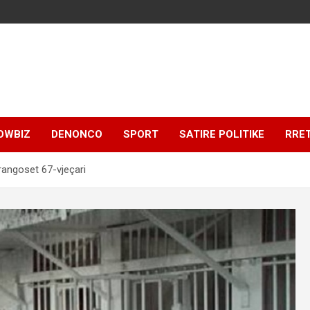
OWBIZ
DENONCO
SPORT
SATIRE POLITIKE
RRE
rangoset 67-vjeçari