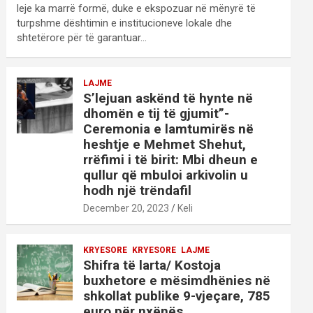
leje ka marrë formë, duke e ekspozuar në mënyrë të
turpshme dështimin e institucioneve lokale dhe
shtetërore për të garantuar…
LAJME
S’lejuan askënd të hynte në
dhomën e tij të gjumit”-
Ceremonia e lamtumirës në
heshtje e Mehmet Shehut,
rrëfimi i të birit: Mbi dheun e
qullur që mbuloi arkivolin u
hodh një trëndafil
December 20, 2023
Keli
KRYESORE
KRYESORE
LAJME
Shifra të larta/ Kostoja
buxhetore e mësimdhënies në
shkollat publike 9-vjeçare, 785
euro për nxënës