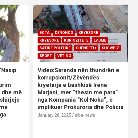
BOTA
DENONCO
KRYESORE
KRYESORE
KURIOZITETE
LAJME
SATIRE POLITIKE
SHENDETI+
SHOWBIZ
SPORT
VETING
 “Nasip
Video:Saranda nën thundrën e
korrupsionit/Zëvëndës
orim
kryetarja e bashkisë Irena
it dhe më
Marjani, mer “thesin me para”
shirjeje
nga Kompania “Kol Noku”, e
ime
implikuar Prokuroria dhe Policia
nga
January 28, 2025
alba-news
E
BOTA
DENONCO
KRYESORE
AJME
KRYESORE
KURIOZITETE
LAJME