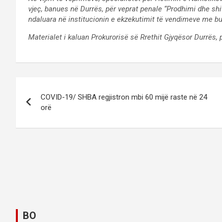
vjeç, banues në Durrës, për veprat penale “Prodhimi dhe shi
ndaluara në institucionin e ekzekutimit të vendimeve me bu
Materialet i kaluan Prokurorisë së Rrethit Gjyqësor Durrës,
P
COVID-19/ SHBA regjistron mbi 60 mijë raste në 24
o
orë
s
t
n
a
v
BO