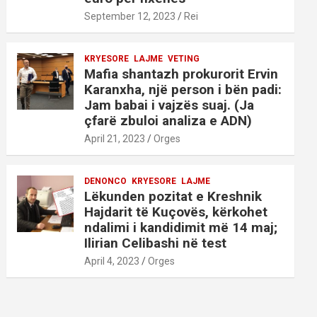
September 12, 2023
Rei
KRYESORE
LAJME
VETING
Mafia shantazh prokurorit Ervin
Karanxha, një person i bën padi:
Jam babai i vajzës suaj. (Ja
çfarë zbuloi analiza e ADN)
April 21, 2023
Orges
DENONCO
KRYESORE
LAJME
Lëkunden pozitat e Kreshnik
Hajdarit të Kuçovës, kërkohet
ndalimi i kandidimit më 14 maj;
Ilirian Celibashi në test
April 4, 2023
Orges