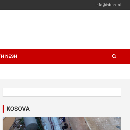
Info@infront.al
TH NESH
KOSOVA