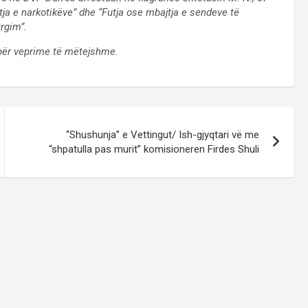
tja e narkotikëve” dhe “Futja ose mbajtja e sendeve të
rgim”.
 për veprime të mëtejshme.
“Shushunja” e Vettingut/ Ish-gjyqtari vë me
“shpatulla pas murit” komisioneren Firdes Shuli