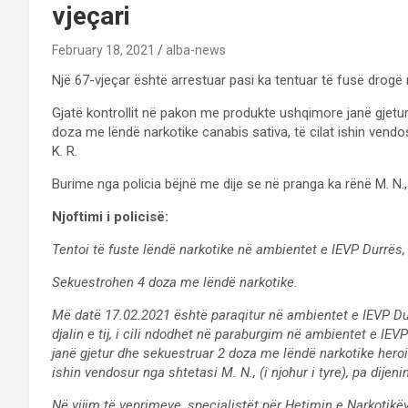
vjeçari
February 18, 2021
alba-news
Një 67-vjeçar është arrestuar pasi ka tentuar të fusë drogë 
Gjatë kontrollit në pakon me produkte ushqimore janë gjetu
doza me lëndë narkotike canabis sativa, të cilat ishin vendosur
K. R.
Burime nga policia bëjnë me dije se në pranga ka rënë M. N.,
Njoftimi i policisë:
Tentoi të fuste lëndë narkotike në ambientet e IEVP Durrës,
Sekuestrohen 4 doza me lëndë narkotike.
Më datë 17.02.2021 është paraqitur në ambientet e IEVP Durr
djalin e tij, i cili ndodhet në paraburgim në ambientet e IE
janë gjetur dhe sekuestruar 2 doza me lëndë narkotike heroi
ishin vendosur nga shtetasi M. N., (i njohur i tyre), pa dijeni
Në vijim të veprimeve, specialistët për Hetimin e Narkotikë