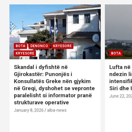
i
g
a
t
BOTA
DENONCO
KRYESORE
i
KRYESORE
BOTA
o
Skandal i dyfishtë në
Lufta në 
Gjirokastër: Punonjës i
ndezin l
n
Konsullatës Greke nën gjykim
intensif
në Greqi, dyshohet se vepronte
Siri dhe 
paralelisht si informator pranë
June 22, 20
strukturave operative
January 8, 2026
alba-news