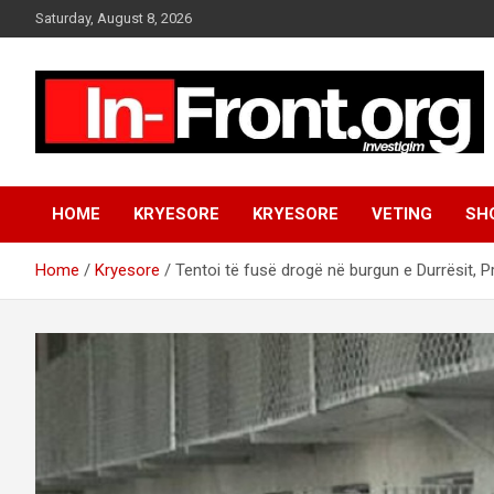
S
Saturday, August 8, 2026
k
i
p
t
o
c
o
n
HOME
KRYESORE
KRYESORE
VETING
SH
t
e
n
Home
Kryesore
Tentoi të fusë drogë në burgun e Durrësit, P
t