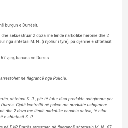
në burgun e Durrësit.
r dhe sekuestruar 2 doza me lëndë narkotike heroinë dhe 2
 nga shtetasi M. N., (i njohur i tyre), pa dijeninë e shtetasit
 67 vjeç, banues në Durrës.
 arrestohet në flagrancë nga Policia.
ës, shtetasi K. R., për të futur disa produkte ushqimore për
VP Durrës. Gjatë kontrollit në pakon me produkte ushqimore
në dhe 2 doza me lëndë narkotike canabis sativa, të cilat
në e shtetasit K. R.
ve në DVP Durrës arrestuan në flagrancë shtetasin M. N., 67