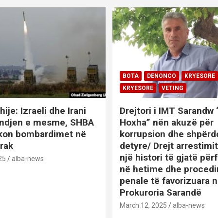
BOTA
DENONCO
KRYESORE
KRYESORE
VETING
hije: Izraeli dhe Irani
Drejtori i IMT Sarandw
indjen e mesme, SHBA
Hoxha” nën akuzë për
ikon bombardimet në
korrupsion dhe shpërd
Irak
detyre/ Drejt arrestim
një histori të gjatë përf
25
alba-news
në hetime dhe proced
penale të favorizuara 
Prokuroria Sarandë
BOTA
DENONCO
KRYESOR
March 12, 2025
alba-news
KRYESORE
KURIOZITETE
L