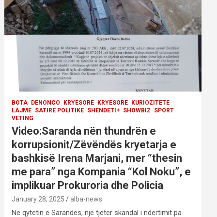
BOTA
DENONCO
KRYESORE
KRYESORE
KURIOZITETE
LAJME
SATIRE POLITIKE
SHENDETI+
SHOWBIZ
SPORT
VETING
Video:Saranda nën thundrën e
korrupsionit/Zëvëndës kryetarja e
bashkisë Irena Marjani, mer “thesin
me para” nga Kompania “Kol Noku”, e
implikuar Prokuroria dhe Policia
January 28, 2025
alba-news
Në qytetin e Sarandës, një tjetër skandal i ndërtimit pa