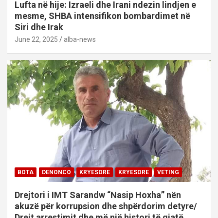
Lufta në hije: Izraeli dhe Irani ndezin lindjen e
mesme, SHBA intensifikon bombardimet në
Siri dhe Irak
June 22, 2025
alba-news
BOTA
DENONCO
KRYESORE
KRYESORE
VETING
Drejtori i IMT Sarandw “Nasip Hoxha” nën
akuzë për korrupsion dhe shpërdorim detyre/
Drejt arrestimit dhe më një histori të gjatë