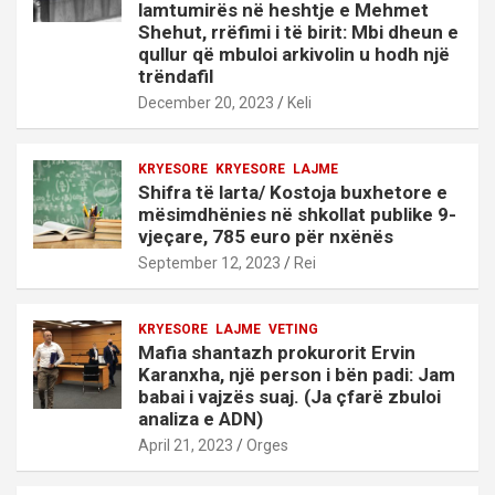
lamtumirës në heshtje e Mehmet
Shehut, rrëfimi i të birit: Mbi dheun e
qullur që mbuloi arkivolin u hodh një
trëndafil
December 20, 2023
Keli
KRYESORE
KRYESORE
LAJME
Shifra të larta/ Kostoja buxhetore e
mësimdhënies në shkollat publike 9-
vjeçare, 785 euro për nxënës
September 12, 2023
Rei
KRYESORE
LAJME
VETING
Mafia shantazh prokurorit Ervin
Karanxha, një person i bën padi: Jam
babai i vajzës suaj. (Ja çfarë zbuloi
analiza e ADN)
April 21, 2023
Orges