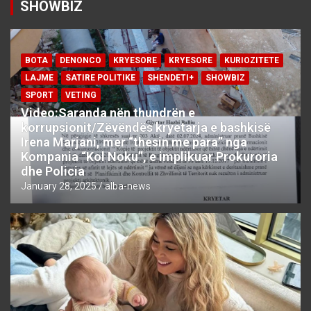
SHOWBIZ
BOTA
DENONCO
KRYESORE
KRYESORE
KURIOZITETE
LAJME
SATIRE POLITIKE
SHENDETI+
SHOWBIZ
SPORT
VETING
Video:Saranda nën thundrën e
korrupsionit/Zëvëndës kryetarja e bashkisë
Irena Marjani, mer “thesin me para” nga
Kompania “Kol Noku”, e implikuar Prokuroria
dhe Policia
January 28, 2025
alba-news