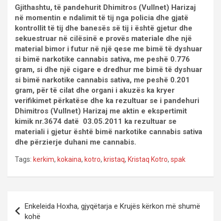
Gjithashtu, të pandehurit Dhimitros (Vullnet) Harizaj
në momentin e ndalimit të tij nga policia dhe gjatë
kontrollit të tij dhe banesës së tij i është gjetur dhe
sekuestruar në cilësinë e provës materiale dhe një
material bimor i futur në një qese me bimë të dyshuar
si bimë narkotike cannabis sativa, me peshë 0.776
gram, si dhe një cigare e dredhur me bimë të dyshuar
si bimë narkotike cannabis sativa, me peshë 0.201
gram, për të cilat dhe organi i akuzës ka kryer
verifikimet përkatëse dhe ka rezultuar se i pandehuri
Dhimitros (Vullnet) Harizaj me aktin e ekspertimit
kimik nr.3674 datë 03.05.2011 ka rezultuar se
materiali i gjetur është bimë narkotike cannabis sativa
dhe përzierje duhani me cannabis.
Tags:
kerkim
,
kokaina
,
kotro
,
kristaq
,
Kristaq Kotro
,
spak
P
Enkeleida Hoxha, gjyqëtarja e Krujës kërkon më shumë
o
kohë