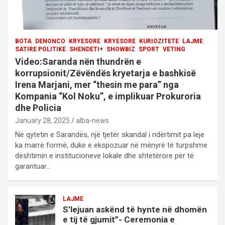
BOTA
DENONCO
KRYESORE
KRYESORE
KURIOZITETE
LAJME
SATIRE POLITIKE
SHENDETI+
SHOWBIZ
SPORT
VETING
Video:Saranda nën thundrën e
korrupsionit/Zëvëndës kryetarja e bashkisë
Irena Marjani, mer “thesin me para” nga
Kompania “Kol Noku”, e implikuar Prokuroria
dhe Policia
January 28, 2025
alba-news
Në qytetin e Sarandës, një tjetër skandal i ndërtimit pa leje
ka marrë formë, duke e ekspozuar në mënyrë të turpshme
dështimin e institucioneve lokale dhe shtetërore për të
garantuar…
LAJME
S’lejuan askënd të hynte në dhomën
e tij të gjumit”- Ceremonia e