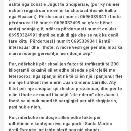
është nga zonat e Jugut të Shqipërisë, (por ky numër
është i regjistruar në emër të shtetasit Besnik Balliu
nga Elbasani). Përdoruesi i numrit 0695339341 i thotë
përdoruesit të numrit 0695332499 se çfarë bëhet
andej ndonjë gjë, ndërsa përdoruesi i numrit celular
0695332499 i thotë se nuk di gjë dhe se nuk ka qenë
fare këtu. Përdoruesi i numrit 0695339341 është i
interesuar dhe i thotë; A more vesh gjë për atë, mos ka
marrë ndonjë gërvishtje me ndonjë cep.”
Por, ndërkohë për shpalljen fajtor të trafikantit të 200
kilogramë kokainë sillet edhe biseda e përcjellë me
letërporosi nga spanjollët në të cilën një i panjohur flet
me një trafikant me emrin Juan Gimeno Carrillo. Aty
flitet për një shqiptar që i kishte prezantuar, dhe për të
cilin i thotë se mund t’ia bëjë “atë nderin” dhe Juani i
thotë se ai nuk mund të përgjigjet për atë shqiptarin,
pasi nuk e njeh.
Por, ndërkohë në dosje sillen edhe fakte për
udhëtimin e kontejnerëve nga porti i Santa Martës
drejt Evropës, që ishte blerë nga një shoqëri