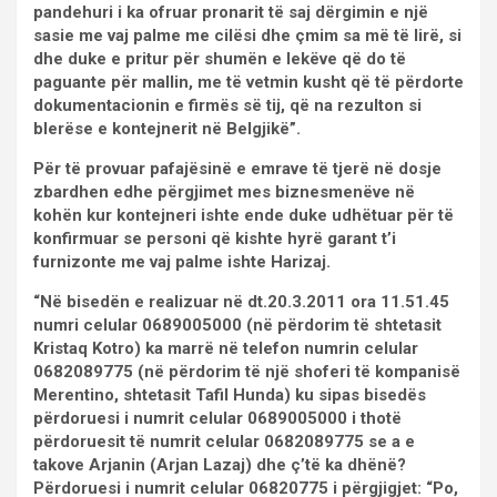
pandehuri i ka ofruar pronarit të saj dërgimin e një
sasie me vaj palme me cilësi dhe çmim sa më të lirë, si
dhe duke e pritur për shumën e lekëve që do të
paguante për mallin, me të vetmin kusht që të përdorte
dokumentacionin e firmës së tij, që na rezulton si
blerëse e kontejnerit në Belgjikë”.
Për të provuar pafajësinë e emrave të tjerë në dosje
zbardhen edhe përgjimet mes biznesmenëve në
kohën kur kontejneri ishte ende duke udhëtuar për të
konfirmuar se personi që kishte hyrë garant t’i
furnizonte me vaj palme ishte Harizaj.
“Në bisedën e realizuar në dt.20.3.2011 ora 11.51.45
numri celular 0689005000 (në përdorim të shtetasit
Kristaq Kotro) ka marrë në telefon numrin celular
0682089775 (në përdorim të një shoferi të kompanisë
Merentino, shtetasit Tafil Hunda) ku sipas bisedës
përdoruesi i numrit celular 0689005000 i thotë
përdoruesit të numrit celular 0682089775 se a e
takove Arjanin (Arjan Lazaj) dhe ç’të ka dhënë?
Përdoruesi i numrit celular 06820775 i përgjigjet: “Po,