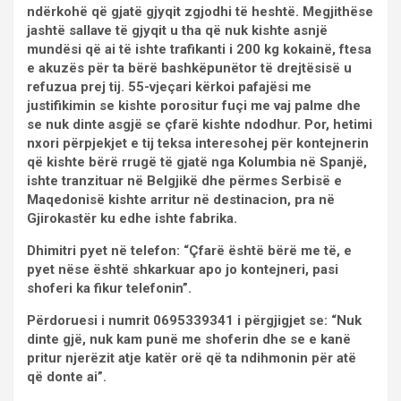
ndërkohë që gjatë gjyqit zgjodhi të heshtë. Megjithëse
jashtë sallave të gjyqit u tha që nuk kishte asnjë
mundësi që ai të ishte trafikanti i 200 kg kokainë, ftesa
e akuzës për ta bërë bashkëpunëtor të drejtësisë u
refuzua prej tij. 55-vjeçari kërkoi pafajësi me
justifikimin se kishte porositur fuçi me vaj palme dhe
se nuk dinte asgjë se çfarë kishte ndodhur. Por, hetimi
nxori përpjekjet e tij teksa interesohej për kontejnerin
që kishte bërë rrugë të gjatë nga Kolumbia në Spanjë,
ishte tranzituar në Belgjikë dhe përmes Serbisë e
Maqedonisë kishte arritur në destinacion, pra në
Gjirokastër ku edhe ishte fabrika.
Dhimitri pyet në telefon: “Çfarë është bërë me të, e
pyet nëse është shkarkuar apo jo kontejneri, pasi
shoferi ka fikur telefonin”.
Përdoruesi i numrit 0695339341 i përgjigjet se: “Nuk
dinte gjë, nuk kam punë me shoferin dhe se e kanë
pritur njerëzit atje katër orë që ta ndihmonin për atë
që donte ai”.