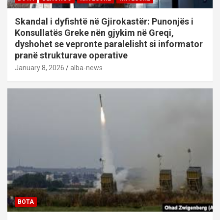
Skandal i dyfishtë në Gjirokastër: Punonjës i
Konsullatës Greke nën gjykim në Greqi,
dyshohet se vepronte paralelisht si informator
pranë strukturave operative
January 8, 2026
alba-news
BOTA