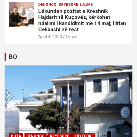
DENONCO
KRYESORE
LAJME
Lëkunden pozitat e Kreshnik
Hajdarit të Kuçovës, kërkohet
ndalimi i kandidimit më 14 maj; Ilirian
Celibashi në test
April 4, 2023
Orges
BO
BOTA
DENONCO
KRYESORE
KRYESORE