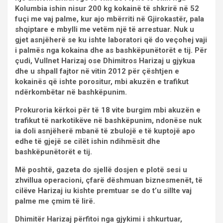
Kolumbia ishin nisur 200 kg kokainë të shkrirë në 52
fuçi me vaj palme, kur ajo mbërriti në Gjirokastër, pala
shqiptare e mbylli me vetëm një të arrestuar. Nuk u
gjet asnjëherë se ku ishte laboratori që do veçohej vaji
i palmës nga kokaina dhe as bashkëpunëtorët e tij. Për
çudi, Vullnet Harizaj ose Dhimitros Harizaj u gjykua
dhe u shpall fajtor në vitin 2012 për çështjen e
kokainës që ishte porositur, mbi akuzën e trafikut
ndërkombëtar në bashkëpunim.
Prokuroria kërkoi për të 18 vite burgim mbi akuzën e
trafikut të narkotikëve në bashkëpunim, ndonëse nuk
ia doli asnjëherë mbanë të zbulojë e të kuptojë apo
edhe të gjejë se cilët ishin ndihmësit dhe
bashkëpunëtorët e tij.
Më poshtë, gazeta do sjellë dosjen e plotë sesi u
zhvillua operacioni, çfarë dëshmuan biznesmenët, të
cilëve Harizaj iu kishte premtuar se do t’u sillte vaj
palme me çmim të lirë.
Dhimitër Harizaj përfitoi nga gjykimi i shkurtuar,