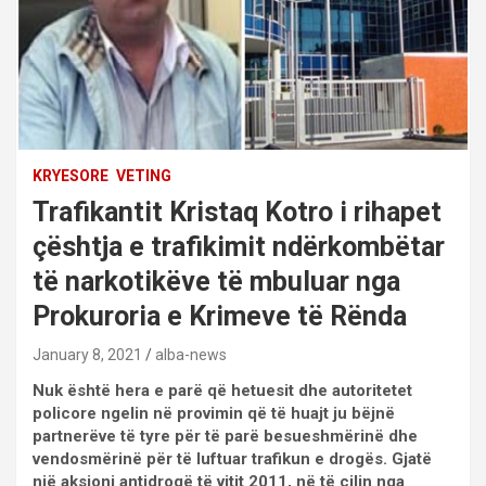
KRYESORE
VETING
Trafikantit Kristaq Kotro i rihapet
çështja e trafikimit ndërkombëtar
të narkotikëve të mbuluar nga
Prokuroria e Krimeve të Rënda
January 8, 2021
alba-news
Nuk është hera e parë që hetuesit dhe autoritetet
policore ngelin në provimin që të huajt ju bëjnë
partnerëve të tyre për të parë besueshmërinë dhe
vendosmërinë për të luftuar trafikun e drogës. Gjatë
një aksioni antidrogë të vitit 2011, në të cilin nga