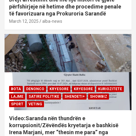
përfshirjeje në hetime dhe procedime penale
të favorizuara nga Prokuroria Sarandë
March 12, 2025
alba-news
BOTA
DENONCO
KRYESORE
KRYESORE
KURIOZITETE
LAJME
SATIRE POLITIKE
SHENDETI+
SHOWBIZ
SPORT
VETING
Video:Saranda nën thundrën e
korrupsionit/Zëvëndës kryetarja e bashkisë
Irena Marjani, mer “thesin me para” nga