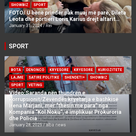
SHOWBIZ
SPORT
FOTO/ U bënë prindër pak muaj më parë, Dileta
Leota dhe portieri Loris Karius drejt altarit…
January 31, 2024
Rei
SPORT
BOTA
DENONCO
KRYESORE
KRYESORE
KURIOZITETE
LAJME
SATIRE POLITIKE
SHENDETI+
SHOWBIZ
SPORT
VETING
Video:Saranda nën thundrën e
korrupsionit/Zëvëndës kryetarja e bashkisë
Irena Marjani, mer “thesin me para” nga
Kompania “Kol Noku”, e implikuar Prokuroria
dhe Policia
January 28, 2025
alba-news