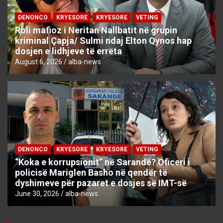
DENONCO
KRYESORE
KRYESORE
VETING
Roli mafioz i Neritan Nallbatit në grupin
kriminal Çapja/ Sulmi ndaj Elton Qynos hap
dosjen e lidhjeve të errëta
August 6, 2026
alba-news
DENONCO
KRYESORE
KRYESORE
VETING
“Koka e korrupsionit” në Sarandë? Oficeri i
policisë Mariglen Basho në qendër të
dyshimeve për pazaret e dosjes së IMT-së
June 30, 2026
alba-news