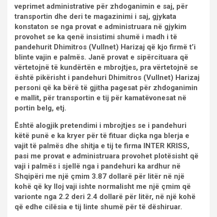
veprimet administrative për zhdoganimin e saj, për
transportin dhe deri te magazinimi i saj, gjykata
konstaton se nga provat e administruara në gjykim
provohet se ka qenë insistimi shumë i madh i të
pandehurit Dhimitros (Vullnet) Harizaj që kjo firmë t’i
blinte vajin e palmës. Janë provat e sipërcituara që
vërtetojnë të kundërtën e mbrojtjes, pra vërtetojnë se
është pikërisht i pandehuri Dhimitros (Vullnet) Harizaj
personi që ka bërë të gjitha pagesat për zhdoganimin
e mallit, për transportin e tij për kamatëvonesat në
portin belg, etj.
Është alogjik pretendimi i mbrojtjes se i pandehuri
këtë punë e ka kryer për të fituar diçka nga blerja e
vajit të palmës dhe shitja e tij te firma INTER KRISS,
pasi me provat e administruara provohet plotësisht që
vaji i palmës i sjellë nga i pandehuri ka ardhur në
Shqipëri me një çmim 3.87 dollarë për litër në një
kohë që ky lloj vaji ishte normalisht me një çmim që
varionte nga 2.2 deri 2.4 dollarë për litër, në një kohë
që edhe cilësia e tij linte shumë për të dëshiruar.