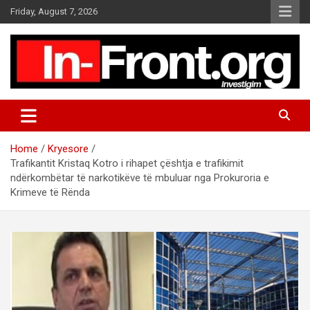
S
Friday, August 7, 2026
k
i
p
t
o
c
o
n
t
Home
Kryesore
e
Trafikantit Kristaq Kotro i rihapet çështja e trafikimit
n
ndërkombëtar të narkotikëve të mbuluar nga Prokuroria e
t
Krimeve të Rënda