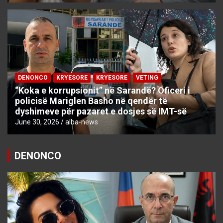
DENONCO
KRYESORE
KRYESORE
VETING
“Koka e korrupsionit” në Sarandë? Oficeri i
policisë Mariglen Basho në qendër të
dyshimeve për pazaret e dosjes së IMT-së
June 30, 2026
alba-news
DENONCO