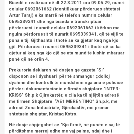
Bisedë e realizuar në dt 22.3.2011 ora 09.05.29, numri
celular 0692061662 (identifikuar përdorues shtetasi
Artur Taraj) e ka marrë në telefon numrin celular
0695339341 dhe nga biseda e transkriptuar
përdoruesi i numrit celular 0692061662 i kërkon me
ngulm përdoruesit të numrit 0695339341, që të vijë te
puna e tij. Gjithashtu i thotë se ka gjetur keq nga kjo
gjë. Përdoruesi i numrit 0695339341 i thotë që se ka
gjetur ai keq nga kjo gjë se ata mund të kishin mbaruar
punë që në orën 4.
Prokuroria deklaron në dosjen që gazeta “Si”
disponon se i dyshuari për të shmangur çdolloj
dyshimi dhe kontrolli të mundshëm nga ana e policisë
përdori dokumentacionin e firmës shqiptare “INTER-
KRISS” Sh.p.k Gjirokastër, e cila ka të njëjtën adresë
me firmën Shqiptare “AE1 MERENTINO” Sh.p.k, me
adresë Zona Industriale, Gjirokastër, me pronar
shtetasin shqiptar, Kristaq Kotro.
Në dosje shpjegohet se “Kjo firmë, në punën e saj të
përditshme merrej edhe me vaj palme, ndaj dhe i