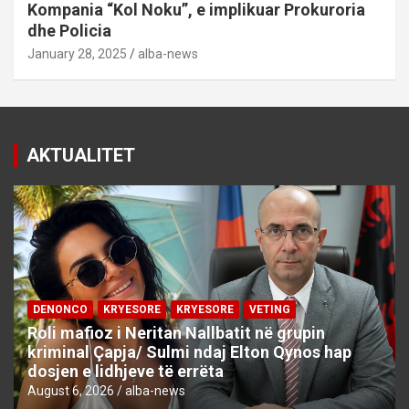
Kompania “Kol Noku”, e implikuar Prokuroria
dhe Policia
January 28, 2025
alba-news
AKTUALITET
DENONCO
KRYESORE
KRYESORE
VETING
Roli mafioz i Neritan Nallbatit në grupin
kriminal Çapja/ Sulmi ndaj Elton Qynos hap
dosjen e lidhjeve të errëta
August 6, 2026
alba-news