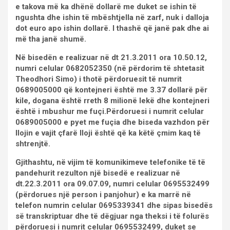
e takova më ka dhënë dollarë me duket se ishin të
ngushta dhe ishin të mbështjella në zarf, nuk i dalloja
dot euro apo ishin dollarë. I thashë që janë pak dhe ai
më tha janë shumë.
Në bisedën e realizuar në dt 21.3.2011 ora 10.50.12,
numri celular 0682052350 (në përdorim të shtetasit
Theodhori Simo) i thotë përdoruesit të numrit
0689005000 që kontejneri është me 3.37 dollarë për
kile, dogana është rreth 8 milionë lekë dhe kontejneri
është i mbushur me fuçi.Përdoruesi i numrit celular
0689005000 e pyet me fuçia dhe biseda vazhdon për
llojin e vajit çfarë lloji është që ka këtë çmim kaq të
shtrenjtë.
Gjithashtu, në vijim të komunikimeve telefonike të të
pandehurit rezulton një bisedë e realizuar në
dt.22.3.2011 ora 09.07.09, numri celular 0695532499
(përdorues një person i panjohur) e ka marrë në
telefon numrin celular 0695339341 dhe sipas bisedës
së transkriptuar dhe të dëgjuar nga theksi i të folurës
përdoruesi i numrit celular 0695532499, duket se