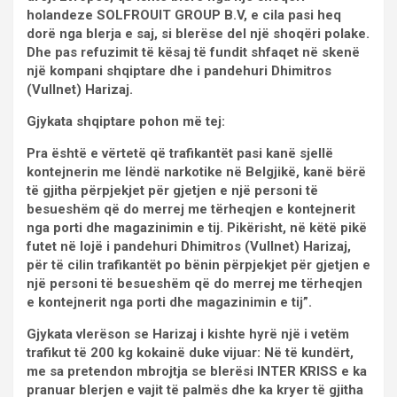
holandeze SOLFROUIT GROUP B.V, e cila pasi heq
dorë nga blerja e saj, si blerëse del një shoqëri polake.
Dhe pas refuzimit të kësaj të fundit shfaqet në skenë
një kompani shqiptare dhe i pandehuri Dhimitros
(Vullnet) Harizaj.
Gjykata shqiptare pohon më tej:
Pra është e vërtetë që trafikantët pasi kanë sjellë
kontejnerin me lëndë narkotike në Belgjikë, kanë bërë
të gjitha përpjekjet për gjetjen e një personi të
besueshëm që do merrej me tërheqjen e kontejnerit
nga porti dhe magazinimin e tij. Pikërisht, në këtë pikë
futet në lojë i pandehuri Dhimitros (Vullnet) Harizaj,
për të cilin trafikantët po bënin përpjekjet për gjetjen e
një personi të besueshëm që do merrej me tërheqjen
e kontejnerit nga porti dhe magazinimin e tij”.
Gjykata vlerëson se Harizaj i kishte hyrë një i vetëm
trafikut të 200 kg kokainë duke vijuar: Në të kundërt,
me sa pretendon mbrojtja se blerësi INTER KRISS e ka
pranuar blerjen e vajit të palmës dhe ka kryer të gjitha