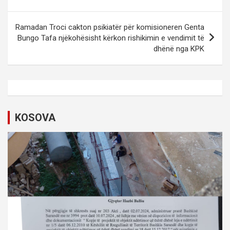
s
t
Ramadan Troci cakton psikiatër për komisioneren Genta
Bungo Tafa njëkohësisht kërkon rishikimin e vendimit të
n
dhënë nga KPK
a
v
i
g
KOSOVA
a
t
i
o
n