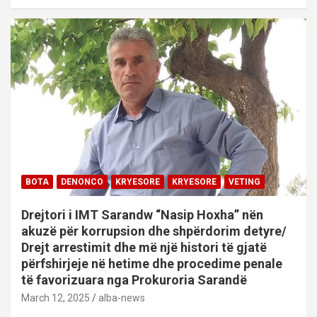
BOTA
DENONCO
KRYESORE
KRYESORE
VETING
Drejtori i IMT Sarandw “Nasip Hoxha” nën
akuzë për korrupsion dhe shpërdorim detyre/
Drejt arrestimit dhe më një histori të gjatë
përfshirjeje në hetime dhe procedime penale
të favorizuara nga Prokuroria Sarandë
March 12, 2025
alba-news