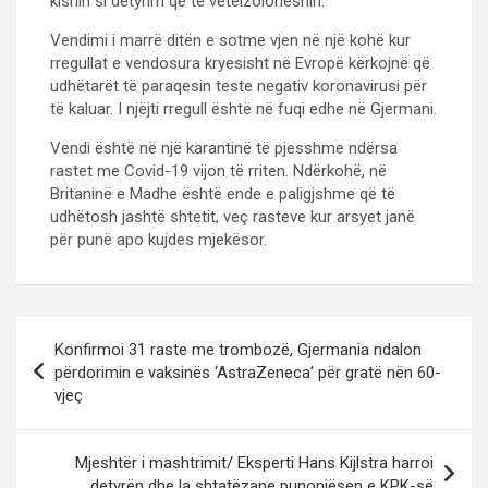
kishin si detyrim që të vetëizoloheshin.
Vendimi i marrë ditën e sotme vjen në një kohë kur
rregullat e vendosura kryesisht në Evropë kërkojnë që
udhëtarët të paraqesin teste negativ koronavirusi për
të kaluar. I njëjti rregull është në fuqi edhe në Gjermani.
Vendi është në një karantinë të pjesshme ndërsa
rastet me Covid-19 vijon të rriten. Ndërkohë, në
Britaninë e Madhe është ende e paligjshme që të
udhëtosh jashtë shtetit, veç rasteve kur arsyet janë
për punë apo kujdes mjekësor.
P
Konfirmoi 31 raste me trombozë, Gjermania ndalon
o
përdorimin e vaksinës ‘AstraZeneca’ për gratë nën 60-
vjeç
s
t
Mjeshtër i mashtrimit/ Eksperti Hans Kijlstra harroi
n
detyrën dhe la shtatëzane punonjësen e KPK-së