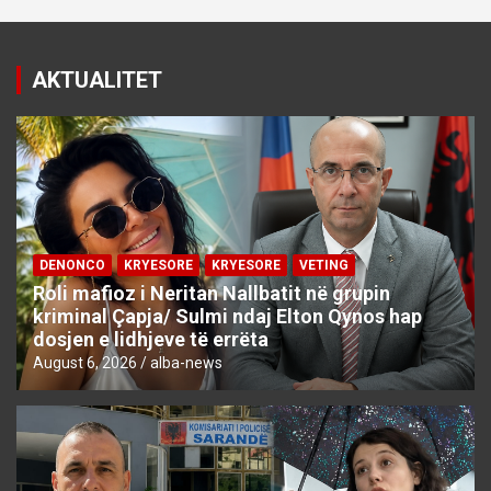
AKTUALITET
DENONCO
KRYESORE
KRYESORE
VETING
Roli mafioz i Neritan Nallbatit në grupin
kriminal Çapja/ Sulmi ndaj Elton Qynos hap
dosjen e lidhjeve të errëta
August 6, 2026
alba-news