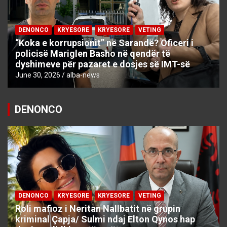
DENONCO
KRYESORE
KRYESORE
VETING
“Koka e korrupsionit” në Sarandë? Oficeri i
policisë Mariglen Basho në qendër të
dyshimeve për pazaret e dosjes së IMT-së
June 30, 2026
alba-news
DENONCO
DENONCO
KRYESORE
KRYESORE
VETING
Roli mafioz i Neritan Nallbatit në grupin
kriminal Çapja/ Sulmi ndaj Elton Qynos hap