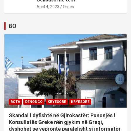
April 4, 2023
Orges
BO
BOTA
DENONCO
KRYESORE
KRYESORE
Skandal i dyfishtë në Gjirokastër: Punonjës i
Konsullatës Greke nën gjykim në Greqi,
dyshohet se vepronte paralelisht si informator