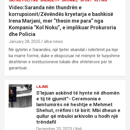
SATIRE POLITIKE
SHENDETI+
SHOWBIZ
SPORT
VETING
Video:Saranda nën thundrën e
korrupsionit/Zëvëndës kryetarja e bashkisë
Irena Marjani, mer “thesin me para” nga
Kompania “Kol Noku”, e implikuar Prokuroria
dhe Policia
January 28, 2025
alba-news
Në qytetin e Sarandës, një tjetër skandal i ndërtimit pa leje
ka marrë formë, duke e ekspozuar në mënyrë të turpshme
dështimin e institucioneve lokale dhe shtetërore për të
garantuar…
LAJME
S’lejuan askënd të hynte në dhomën
e tij të gjumit”- Ceremonia e
lamtumirës në heshtje e Mehmet
Shehut, rrëfimi i të birit: Mbi dheun e
qullur që mbuloi arkivolin u hodh një
trëndafil
December 20, 2023
Keli