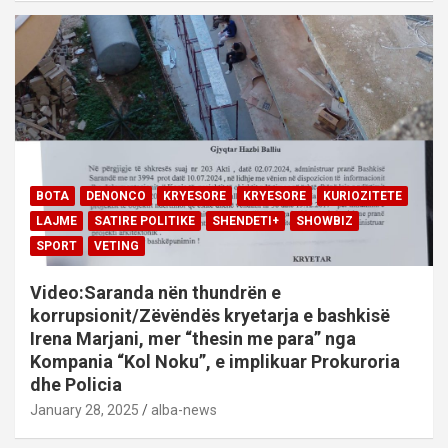
BOTA
DENONCO
KRYESORE
KRYESORE
KURIOZITETE
LAJME
SATIRE POLITIKE
SHENDETI+
SHOWBIZ
SPORT
VETING
Video:Saranda nën thundrën e
korrupsionit/Zëvëndës kryetarja e bashkisë
Irena Marjani, mer “thesin me para” nga
Kompania “Kol Noku”, e implikuar Prokuroria
dhe Policia
January 28, 2025
alba-news