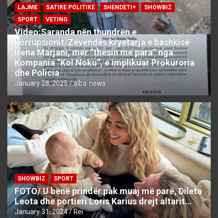
LAJME
SATIRE POLITIKE
SHENDETI+
SHOWBIZ
SPORT
VETING
Video:Saranda nën thundrën e
korrupsionit/Zëvëndës kryetarja e bashkisë
Irena Marjani, mer “thesin me para” nga
Kompania “Kol Noku”, e implikuar Prokuroria
dhe Policia
January 28, 2025
alba-news
SHOWBIZ
SPORT
FOTO/ U bënë prindër pak muaj më parë, Dileta
Leota dhe portieri Loris Karius drejt altarit…
January 31, 2024
Rei