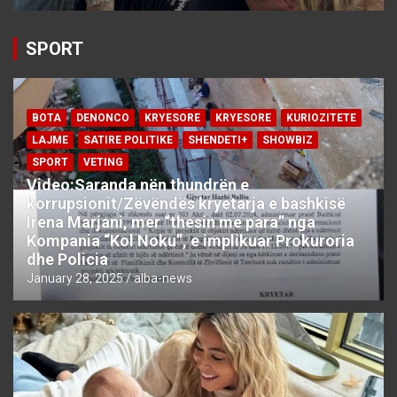
SPORT
BOTA
DENONCO
KRYESORE
KRYESORE
KURIOZITETE
LAJME
SATIRE POLITIKE
SHENDETI+
SHOWBIZ
SPORT
VETING
Video:Saranda nën thundrën e
korrupsionit/Zëvëndës kryetarja e bashkisë
Irena Marjani, mer “thesin me para” nga
Kompania “Kol Noku”, e implikuar Prokuroria
dhe Policia
January 28, 2025
alba-news