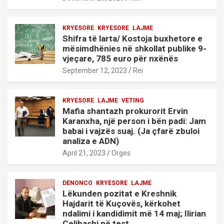
KRYESORE
KRYESORE
LAJME
Shifra të larta/ Kostoja buxhetore e
mësimdhënies në shkollat publike 9-
vjeçare, 785 euro për nxënës
September 12, 2023
Rei
KRYESORE
LAJME
VETING
Mafia shantazh prokurorit Ervin
Karanxha, një person i bën padi: Jam
babai i vajzës suaj. (Ja çfarë zbuloi
analiza e ADN)
April 21, 2023
Orges
DENONCO
KRYESORE
LAJME
Lëkunden pozitat e Kreshnik
Hajdarit të Kuçovës, kërkohet
ndalimi i kandidimit më 14 maj; Ilirian
Celibashi në test