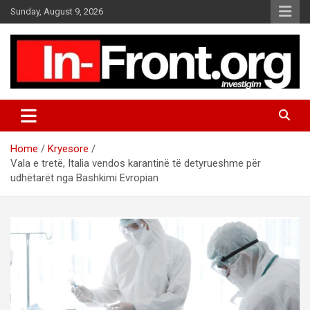
S
Sunday, August 9, 2026
k
i
p
t
o
c
o
n
t
Home
Kryesore
e
Vala e tretë, Italia vendos karantinë të detyrueshme për
n
udhëtarët nga Bashkimi Evropian
t