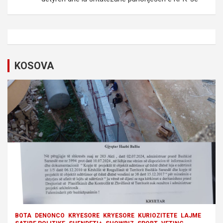
a
v
i
g
KOSOVA
a
t
i
o
n
BOTA
DENONCO
KRYESORE
KRYESORE
KURIOZITETE
LAJME