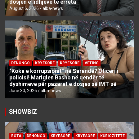
dosjen e lidhjeve të errëta
August 6, 2026
alba-news
DENONCO
KRYESORE
KRYESORE
VETING
“Koka e korrupsionit” në Sarandë? Oficeri i
policisë Mariglen Basho në qendër të
dyshimeve për pazaret e dosjes së IMT-së
June 30, 2026
alba-news
SHOWBIZ
BOTA
DENONCO
KRYESORE
KRYESORE
KURIOZITETE