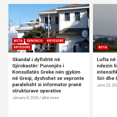
i
g
a
t
BOTA
DENONCO
KRYESORE
KRYESORE
BOTA
i
Skandal i dyfishtë në
Lufta në 
o
Gjirokastër: Punonjës i
ndezin l
n
Konsullatës Greke nën gjykim
intensif
në Greqi, dyshohet se vepronte
Siri dhe 
paralelisht si informator pranë
June 22, 20
strukturave operative
January 8, 2026
alba-news