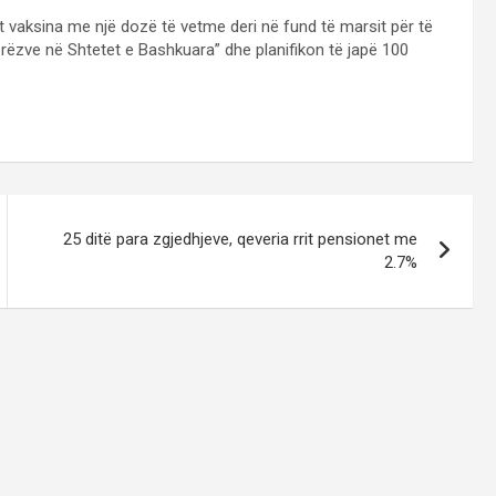
vaksina me një dozë të vetme deri në fund të marsit për të
ëzve në Shtetet e Bashkuara” dhe planifikon të japë 100
25 ditë para zgjedhjeve, qeveria rrit pensionet me
2.7%