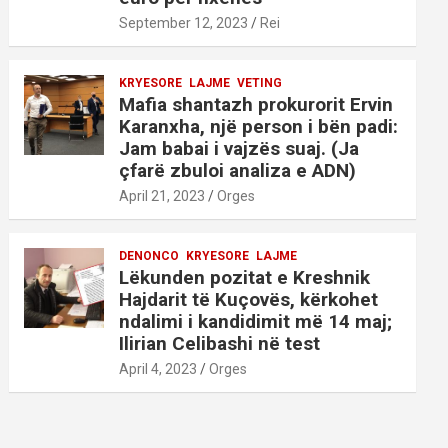
September 12, 2023
Rei
KRYESORE
LAJME
VETING
Mafia shantazh prokurorit Ervin
Karanxha, një person i bën padi:
Jam babai i vajzës suaj. (Ja
çfarë zbuloi analiza e ADN)
April 21, 2023
Orges
DENONCO
KRYESORE
LAJME
Lëkunden pozitat e Kreshnik
Hajdarit të Kuçovës, kërkohet
ndalimi i kandidimit më 14 maj;
Ilirian Celibashi në test
April 4, 2023
Orges