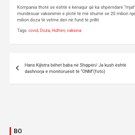
Kompania thotë se është e kënaqur që ka shpërndarë “mjaft 
mundësuar vaksinimin e plotë të më shumë se 20 milion njer
milion doza të vetme deri në fund të prillit.
Tags:
covid
,
Doza
,
Hidhen
,
vaksina
P
Hans Kijlstra bëhet baba në Shqipëri/ Ja kush është
o
dashnorja e monitoruesit të “ONM”(foto)
s
t
n
a
v
BO