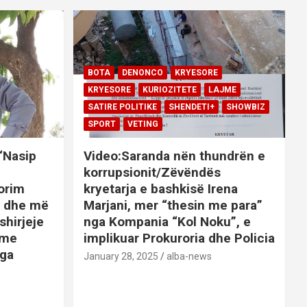
BOTA
DENONCO
KRYESORE
KRYESORE
KURIOZITETE
LAJME
SATIRE POLITIKE
SHENDETI+
SHOWBIZ
SPORT
VETING
 “Nasip
Video:Saranda nën thundrën e
korrupsionit/Zëvëndës
orim
kryetarja e bashkisë Irena
it dhe më
Marjani, mer “thesin me para”
shirjeje
nga Kompania “Kol Noku”, e
ime
implikuar Prokuroria dhe Policia
nga
January 28, 2025
alba-news
E
BOTA
DENONCO
KRYESORE
AJME
KRYESORE
KURIOZITETE
LAJME