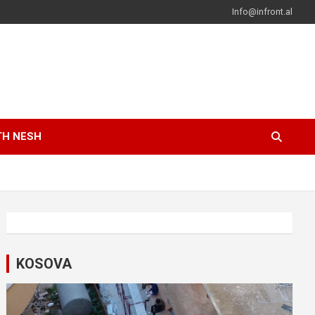
Info@infront.al
TH NESH
KOSOVA