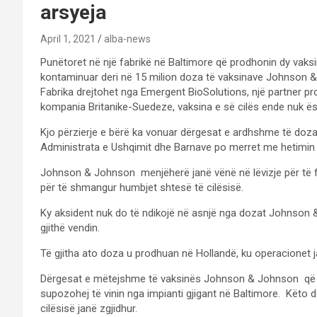
arsyeja
April 1, 2021
alba-news
Punëtoret në një fabrikë në Baltimore që prodhonin dy vaks
kontaminuar deri në 15 milion doza të vaksinave Johnson 
Fabrika drejtohet nga Emergent BioSolutions, një partner
kompania Britanike-Suedeze, vaksina e së cilës ende nuk ës
Kjo përzierje e bërë ka vonuar dërgesat e ardhshme të do
Administrata e Ushqimit dhe Barnave po merret me hetimin e 
Johnson & Johnson menjëherë janë vënë në lëvizje për të f
për të shmangur humbjet shtesë të cilësisë.
Ky aksident nuk do të ndikojë në asnjë nga dozat Johnson
gjithë vendin.
Të gjitha ato doza u prodhuan në Hollandë, ku operacionet ja
Dërgesat e mëtejshme të vaksinës Johnson & Johnson që prit
supozohej të vinin nga impianti gjigant në Baltimore. Këto d
cilësisë janë zgjidhur.