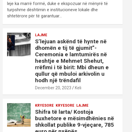
leje ka marrë formë, duke e ekspozuar në mënyrë të
turpshme dështimin e institucioneve lokale dhe
shtetërore për të garantuar…
LAJME
S’lejuan askënd të hynte në
dhomën e tij të gjumit”-
Ceremonia e lamtumirës në
heshtje e Mehmet Shehut,
rrëfimi i të birit: Mbi dheun e
qullur që mbuloi arkivolin u
hodh një trëndafil
December 20, 2023
Keli
KRYESORE
KRYESORE
LAJME
Shifra të larta/ Kostoja
buxhetore e mësimdhënies në
shkollat publike 9-vjeçare, 785
euro për nxënës