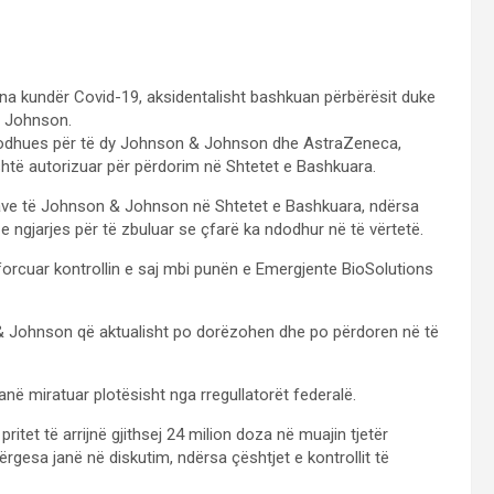
ina kundër Covid-19, aksidentalisht bashkuan përbërësit duke
& Johnson.
 prodhues për të dy Johnson & Johnson dhe AstraZeneca,
htë autorizuar për përdorim në Shtetet e Bashkuara.
zave të Johnson & Johnson në Shtetet e Bashkuara, ndërsa
ngjarjes për të zbuluar se çfarë ka ndodhur në të vërtetë.
orcuar kontrollin e saj mbi punën e Emergjente BioSolutions
 & Johnson që aktualisht po dorëzohen dhe po përdoren në të
në miratuar plotësisht nga rregullatorët federalë.
et të arrijnë gjithsej 24 milion doza në muajin tjetër
ërgesa janë në diskutim, ndërsa çështjet e kontrollit të