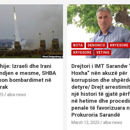
BOTA
DENONCO
KRYESORE
KRYESORE
VETING
hije: Izraeli dhe Irani
Drejtori i IMT Sarandw
indjen e mesme, SHBA
Hoxha” nën akuzë për
ikon bombardimet në
korrupsion dhe shpërd
Irak
detyre/ Drejt arrestim
një histori të gjatë përf
25
alba-news
në hetime dhe proced
penale të favorizuara 
Prokuroria Sarandë
BOTA
DENONCO
KRYESOR
March 12, 2025
alba-news
KRYESORE
KURIOZITETE
L