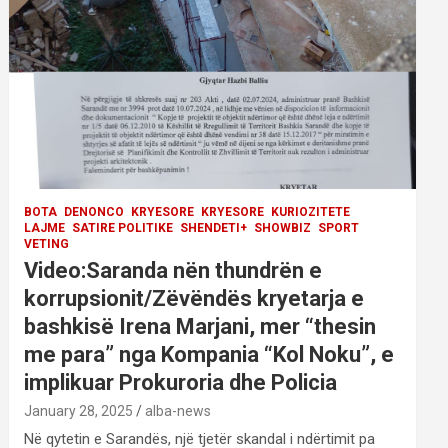
BOTA
DENONCO
KRYESORE
KRYESORE
KURIOZITETE
LAJME
SATIRE POLITIKE
SHENDETI+
SHOWBIZ
SPORT
VETING
Video:Saranda nën thundrën e
korrupsionit/Zëvëndës kryetarja e
bashkisë Irena Marjani, mer “thesin
me para” nga Kompania “Kol Noku”, e
implikuar Prokuroria dhe Policia
January 28, 2025
alba-news
Në qytetin e Sarandës, një tjetër skandal i ndërtimit pa