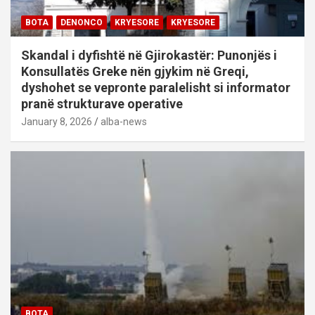
BOTA
DENONCO
KRYESORE
KRYESORE
Skandal i dyfishtë në Gjirokastër: Punonjës i
Konsullatës Greke nën gjykim në Greqi,
dyshohet se vepronte paralelisht si informator
pranë strukturave operative
January 8, 2026
alba-news
BOTA