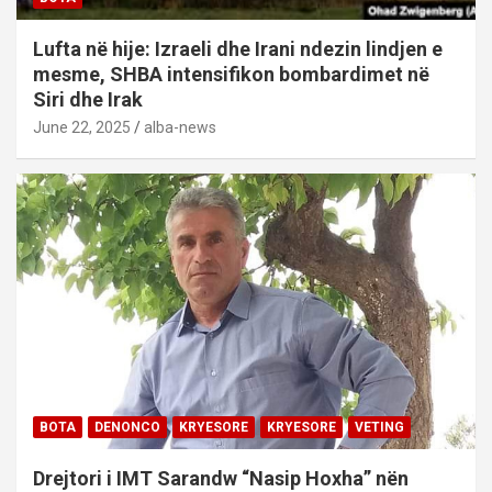
Lufta në hije: Izraeli dhe Irani ndezin lindjen e
mesme, SHBA intensifikon bombardimet në
Siri dhe Irak
June 22, 2025
alba-news
BOTA
DENONCO
KRYESORE
KRYESORE
VETING
Drejtori i IMT Sarandw “Nasip Hoxha” nën