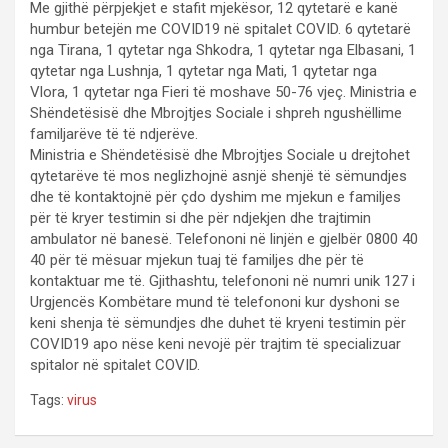
Me gjithë përpjekjet e stafit mjekësor, 12 qytetarë e kanë
humbur betejën me COVID19 në spitalet COVID. 6 qytetarë
nga Tirana, 1 qytetar nga Shkodra, 1 qytetar nga Elbasani, 1
qytetar nga Lushnja, 1 qytetar nga Mati, 1 qytetar nga
Vlora, 1 qytetar nga Fieri të moshave 50-76 vjeç. Ministria e
Shëndetësisë dhe Mbrojtjes Sociale i shpreh ngushëllime
familjarëve të të ndjerëve.
Ministria e Shëndetësisë dhe Mbrojtjes Sociale u drejtohet
qytetarëve të mos neglizhojnë asnjë shenjë të sëmundjes
dhe të kontaktojnë për çdo dyshim me mjekun e familjes
për të kryer testimin si dhe për ndjekjen dhe trajtimin
ambulator në banesë. Telefononi në linjën e gjelbër 0800 40
40 për të mësuar mjekun tuaj të familjes dhe për të
kontaktuar me të. Gjithashtu, telefononi në numri unik 127 i
Urgjencës Kombëtare mund të telefononi kur dyshoni se
keni shenja të sëmundjes dhe duhet të kryeni testimin për
COVID19 apo nëse keni nevojë për trajtim të specializuar
spitalor në spitalet COVID.
Tags:
virus