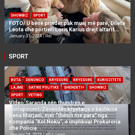
SHOWBIZ
SPORT
FOTO/ U bënë prindër pak muaj më parë, Dileta
Leota dhe portieri Loris Karius drejt altarit…
January 31, 2024
Rei
SPORT
BOTA
DENONCO
KRYESORE
KRYESORE
KURIOZITETE
LAJME
SATIRE POLITIKE
SHENDETI+
SHOWBIZ
SPORT
VETING
Video:Saranda nën thundrën e
korrupsionit/Zëvëndës kryetarja e bashkisë
Irena Marjani, mer “thesin me para” nga
Kompania “Kol Noku”, e implikuar Prokuroria
dhe Policia
January 28, 2025
alba-news