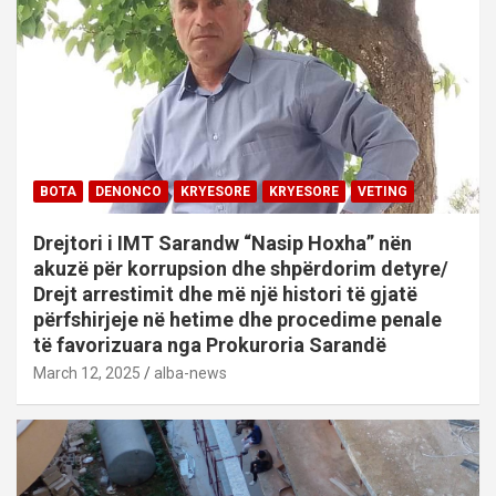
BOTA
DENONCO
KRYESORE
KRYESORE
VETING
Drejtori i IMT Sarandw “Nasip Hoxha” nën
akuzë për korrupsion dhe shpërdorim detyre/
Drejt arrestimit dhe më një histori të gjatë
përfshirjeje në hetime dhe procedime penale
të favorizuara nga Prokuroria Sarandë
March 12, 2025
alba-news