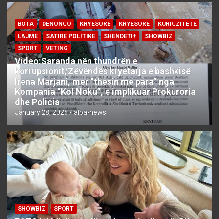
BOTA
DENONCO
KRYESORE
KRYESORE
KURIOZITETE
LAJME
SATIRE POLITIKE
SHENDETI+
SHOWBIZ
SPORT
VETING
Video:Saranda nën thundrën e
korrupsionit/Zëvëndës kryetarja e bashkisë
Irena Marjani, mer “thesin me para” nga
Kompania “Kol Noku”, e implikuar Prokuroria
dhe Policia
January 28, 2025
alba-news
SHOWBIZ
SPORT