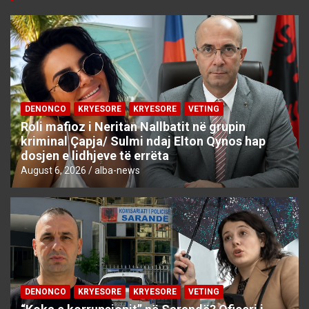
DENONCO
KRYESORE
KRYESORE
VETING
Roli mafioz i Neritan Nallbatit në grupin
kriminal Çapja/ Sulmi ndaj Elton Qynos hap
dosjen e lidhjeve të errëta
August 6, 2026
alba-news
DENONCO
KRYESORE
KRYESORE
VETING