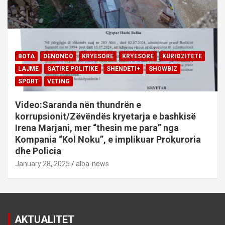
BOTA
DENONCO
KRYESORE
KRYESORE
KURIOZITETE
LAJME
SATIRE POLITIKE
SHENDETI+
SHOWBIZ
SPORT
VETING
Video:Saranda nën thundrën e
korrupsionit/Zëvëndës kryetarja e bashkisë
Irena Marjani, mer “thesin me para” nga
Kompania “Kol Noku”, e implikuar Prokuroria
dhe Policia
January 28, 2025
alba-news
AKTUALITET