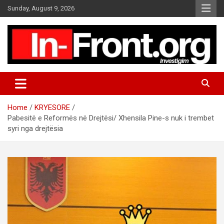
S
Sunday, August 9, 2026
k
i
p
t
o
c
o
n
t
Home
KRYESORE
e
Pabesitë e Reformës në Drejtësi/ Xhensila Pine-s nuk i trembet
n
syri nga drejtësia
t