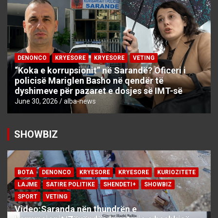
DENONCO
KRYESORE
KRYESORE
VETING
“Koka e korrupsionit” në Sarandë? Oficeri i
policisë Mariglen Basho në qendër të
dyshimeve për pazaret e dosjes së IMT-së
June 30, 2026
alba-news
SHOWBIZ
BOTA
DENONCO
KRYESORE
KRYESORE
KURIOZITETE
LAJME
SATIRE POLITIKE
SHENDETI+
SHOWBIZ
SPORT
VETING
Video:Saranda nën thundrën e