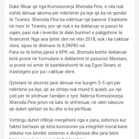
Duke filluar që nga Komisionerja Xhensila Pine, e cila nuk
është dënuar akoma për ndërtimin pa leje që ka në qendër
të Tiranës. Xhensila Pine ka ndërtuar një banesë 5 katëshe
në mes të Tiranës, por që nuk e ka deklaruar si pasuri të
sajën, pasi nuk i leverdis të dalin burimet e paligjshme të
financimit. Nga ana tjetër deri në vitin 2018, nuk i ka caktuar
vlerë, sipas të dhënave të ILDKPKI-së.
Para se të bëhej pjesë e KPK-së, Xhensila kishte deklaruar
këtë pronë në formularin e deklarimit të pasurisë fillestare,
si pronë në emër të bashkëshortit të saj Egon Sinani, si
trashëgimi por pa i caktuar vlerë.
Qytetarë të shumtë janë dënuar me burgim 3-5 vjet për
ndërtime pa leje, që as shtëpi nuk mund ti quash, po një
çati për të strehuar familjen e tyre. Ndërsa Komisionerja
Xhensila Pine jeton në luks të shfrenuar, në vilën luksoze
që duket qartazi se ku dhe si ka përfituar.
Vettingu duhet rifillojë menjëherë nga e para, sidomos kur
faktet bërtasin që këta komisoner pa integritet moral kanë
shkelur me këmbë sistemin e drejtësisë dhe janë bërë