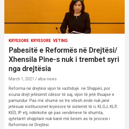
KRYESORE
KRYESORE
VETING
Pabesitë e Reformës në Drejtësi/
Xhensila Pine-s nuk i trembet syri
nga drejtësia
March 1, 2021
alba-news
Reforma në drejtësi vijon të vazhdojë në Shqipëri, por
ecuria drejt jetësimit cilësor të saj, vijon të jetë thuajse e
pamundur. Pas më shumë se tre vitesh ende nuk janë
jetësuar institucionet kryesore të sistemit të ri, KLGJ, KLP,
KED, IP etj, ndërkohë që pas vendimeve të shumta,
qytetarët shqiptarë nuk kanë më besim as te procesi i
Reformës në Drejtësi.