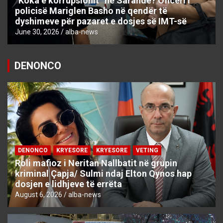
“Koka e korrupsionit” në Sarandë? Oficeri i
policisë Mariglen Basho në qendër të
dyshimeve për pazaret e dosjes së IMT-së
June 30, 2026
alba-news
DENONCO
DENONCO
KRYESORE
KRYESORE
VETING
Roli mafioz i Neritan Nallbatit në grupin
kriminal Çapja/ Sulmi ndaj Elton Qynos hap
dosjen e lidhjeve të errëta
August 6, 2026
alba-news