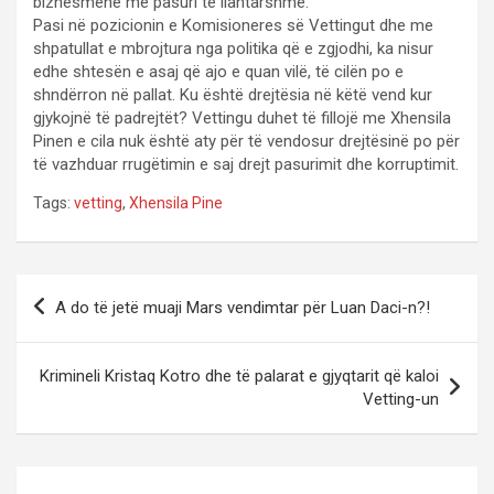
biznesmenë me pasuri të llahtarshme.
Pasi në pozicionin e Komisioneres së Vettingut dhe me
shpatullat e mbrojtura nga politika që e zgjodhi, ka nisur
edhe shtesën e asaj që ajo e quan vilë, të cilën po e
shndërron në pallat. Ku është drejtësia në këtë vend kur
gjykojnë të padrejtët? Vettingu duhet të fillojë me Xhensila
Pinen e cila nuk është aty për të vendosur drejtësinë po për
të vazhduar rrugëtimin e saj drejt pasurimit dhe korruptimit.
Tags:
vetting
,
Xhensila Pine
P
A do të jetë muaji Mars vendimtar për Luan Daci-n?!
o
s
Krimineli Kristaq Kotro dhe të palarat e gjyqtarit që kaloi
t
Vetting-un
n
a