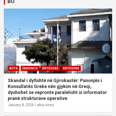
BO
BOTA
DENONCO
KRYESORE
KRYESORE
Skandal i dyfishtë në Gjirokastër: Punonjës i
Konsullatës Greke nën gjykim në Greqi,
dyshohet se vepronte paralelisht si informator
pranë strukturave operative
January 8, 2026
alba-news