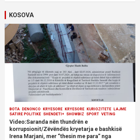
v
i
KOSOVA
g
a
t
i
o
n
BOTA
DENONCO
KRYESORE
KRYESORE
KURIOZITETE
LAJME
SATIRE POLITIKE
SHENDETI+
SHOWBIZ
SPORT
VETING
Video:Saranda nën thundrën e
korrupsionit/Zëvëndës kryetarja e bashkisë
Irena Marjani, mer “thesin me para” nga