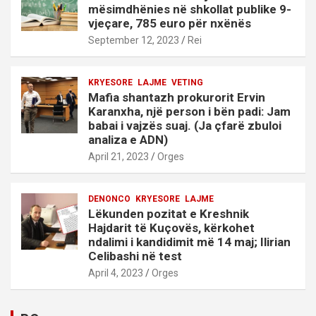
mësimdhënies në shkollat publike 9-
vjeçare, 785 euro për nxënës
September 12, 2023
Rei
KRYESORE
LAJME
VETING
Mafia shantazh prokurorit Ervin
Karanxha, një person i bën padi: Jam
babai i vajzës suaj. (Ja çfarë zbuloi
analiza e ADN)
April 21, 2023
Orges
DENONCO
KRYESORE
LAJME
Lëkunden pozitat e Kreshnik
Hajdarit të Kuçovës, kërkohet
ndalimi i kandidimit më 14 maj; Ilirian
Celibashi në test
April 4, 2023
Orges