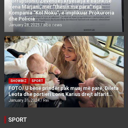
korrupsionit/Zëvëndës kryetarja e bashkisë
Irena Marjani, mer “thesin me para” nga
Kompania “Kol Noku”, e implikuar Prokuroria
dhe Policia
January 28, 2025
alba-news
SHOWBIZ
SPORT
FOTO/ U bënë prindër pak muaj më parë, Dileta
Leota dhe portieri Loris Karius drejt altarit…
January 31, 2024
Rei
SPORT