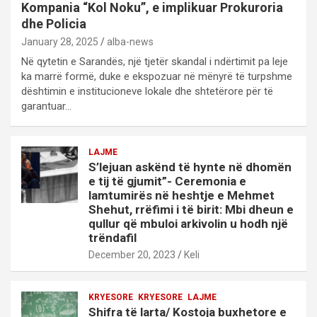
Kompania “Kol Noku”, e implikuar Prokuroria
dhe Policia
January 28, 2025
alba-news
Në qytetin e Sarandës, një tjetër skandal i ndërtimit pa leje
ka marrë formë, duke e ekspozuar në mënyrë të turpshme
dështimin e institucioneve lokale dhe shtetërore për të
garantuar…
LAJME
S’lejuan askënd të hynte në dhomën
e tij të gjumit”- Ceremonia e
lamtumirës në heshtje e Mehmet
Shehut, rrëfimi i të birit: Mbi dheun e
qullur që mbuloi arkivolin u hodh një
trëndafil
December 20, 2023
Keli
KRYESORE
KRYESORE
LAJME
Shifra të larta/ Kostoja buxhetore e