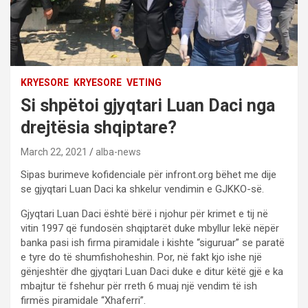
KRYESORE
KRYESORE
VETING
Si shpëtoi gjyqtari Luan Daci nga
drejtësia shqiptare?
March 22, 2021
alba-news
Sipas burimeve kofidenciale për infront.org bëhet me dije
se gjyqtari Luan Daci ka shkelur vendimin e GJKKO-së.
Gjyqtari Luan Daci është bërë i njohur për krimet e tij në
vitin 1997 që fundosën shqiptarët duke mbyllur lekë nëpër
banka pasi ish firma piramidale i kishte “siguruar” se paratë
e tyre do të shumfishoheshin. Por, në fakt kjo ishe një
gënjeshtër dhe gjyqtari Luan Daci duke e ditur këtë gjë e ka
mbajtur të fshehur për rreth 6 muaj një vendim të ish
firmës piramidale “Xhaferri”.