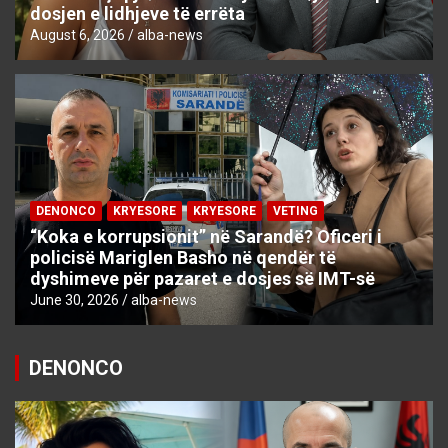
dosjen e lidhjeve të errëta
August 6, 2026
alba-news
DENONCO
KRYESORE
KRYESORE
VETING
“Koka e korrupsionit” në Sarandë? Oficeri i
policisë Mariglen Basho në qendër të
dyshimeve për pazaret e dosjes së IMT-së
June 30, 2026
alba-news
DENONCO