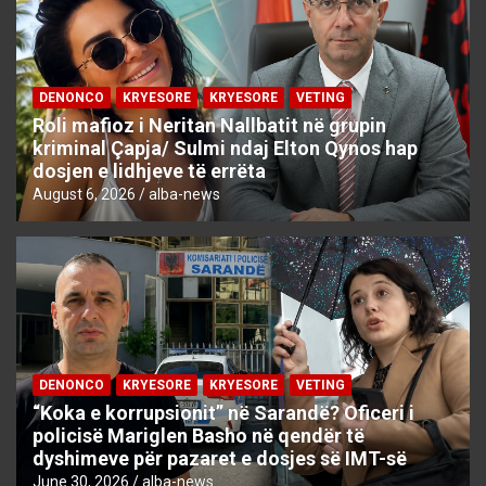
DENONCO
KRYESORE
KRYESORE
VETING
Roli mafioz i Neritan Nallbatit në grupin
kriminal Çapja/ Sulmi ndaj Elton Qynos hap
dosjen e lidhjeve të errëta
August 6, 2026
alba-news
DENONCO
KRYESORE
KRYESORE
VETING
“Koka e korrupsionit” në Sarandë? Oficeri i
policisë Mariglen Basho në qendër të
dyshimeve për pazaret e dosjes së IMT-së
June 30, 2026
alba-news