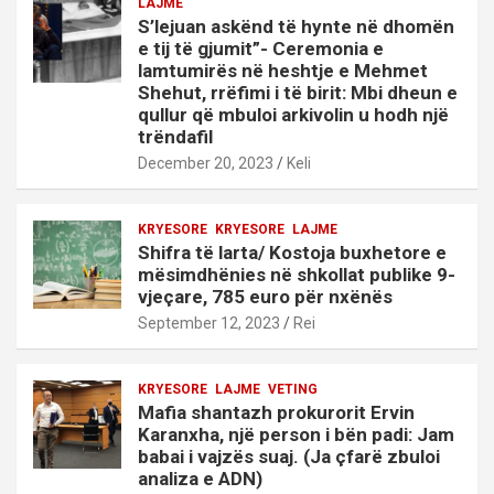
LAJME
S’lejuan askënd të hynte në dhomën
e tij të gjumit”- Ceremonia e
lamtumirës në heshtje e Mehmet
Shehut, rrëfimi i të birit: Mbi dheun e
qullur që mbuloi arkivolin u hodh një
trëndafil
December 20, 2023
Keli
KRYESORE
KRYESORE
LAJME
Shifra të larta/ Kostoja buxhetore e
mësimdhënies në shkollat publike 9-
vjeçare, 785 euro për nxënës
September 12, 2023
Rei
KRYESORE
LAJME
VETING
Mafia shantazh prokurorit Ervin
Karanxha, një person i bën padi: Jam
babai i vajzës suaj. (Ja çfarë zbuloi
analiza e ADN)