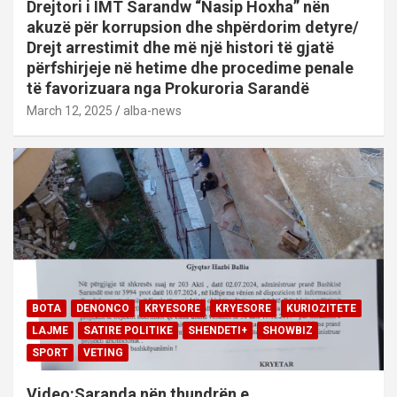
Drejtori i IMT Sarandw “Nasip Hoxha” nën
akuzë për korrupsion dhe shpërdorim detyre/
Drejt arrestimit dhe më një histori të gjatë
përfshirjeje në hetime dhe procedime penale
të favorizuara nga Prokuroria Sarandë
March 12, 2025
alba-news
BOTA
DENONCO
KRYESORE
KRYESORE
KURIOZITETE
LAJME
SATIRE POLITIKE
SHENDETI+
SHOWBIZ
SPORT
VETING
Video:Saranda nën thundrën e