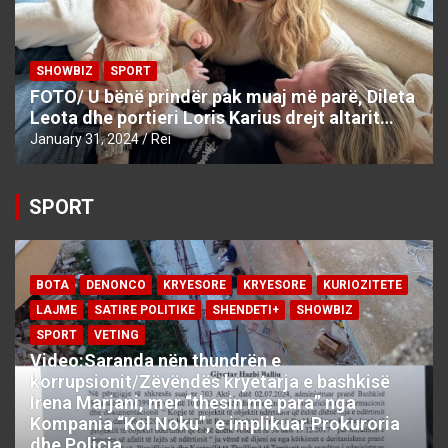
SHOWBIZ
SPORT
FOTO/ U bënë prindër pak muaj më parë, Dileta
Leota dhe portieri Loris Karius drejt altarit…
January 31, 2024
Rei
SPORT
BOTA
DENONCO
KRYESORE
KRYESORE
KURIOZITETE
LAJME
SATIRE POLITIKE
SHENDETI+
SHOWBIZ
SPORT
VETING
Video:Saranda nën thundrën e
korrupsionit/Zëvëndës kryetarja e bashkisë
Irena Marjani, mer “thesin me para” nga
Kompania “Kol Noku”, e implikuar Prokuroria
dhe Policia