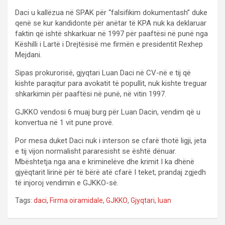
Daci u kallëzua në SPAK për “falsifikim dokumentash” duke
qenë se kur kandidonte për anëtar të KPA nuk ka deklaruar
faktin që ishtë shkarkuar në 1997 për paaftësi në punë nga
Këshilli i Lartë i Drejtësisë me firmën e presidentit Rexhep
Mejdani.
Sipas prokurorisë, gjyqtari Luan Daci në CV-në e tij që
kishte paraqitur para avokatit të popullit, nuk kishte treguar
shkarkimin për paaftësi në punë, në vitin 1997.
GJKKO vendosi 6 muaj burg për Luan Dacin, vendim që u
konvertua në 1 vit pune provë.
Por mesa duket Daci nuk i interson se cfarë thotë ligji, jeta
e tij vijon normalisht pararesisht se është dënuar.
Mbështetja nga ana e kriminelëve dhe krimit I ka dhënë
gjyëqtarit lirinë për të bërë atë cfarë I teket, prandaj zgjedh
të injoroj vendimin e GJKKO-së.
Tags:
daci
,
Firma oiramidale
,
GJKKO
,
Gjyqtari
,
luan