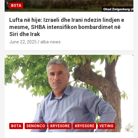
BOTA
Lufta në hije: Izraeli dhe Irani ndezin lindjen e
mesme, SHBA intensifikon bombardimet në
Siri dhe Irak
June 22, 2025
alba-news
BOTA
DENONCO
KRYESORE
KRYESORE
VETING