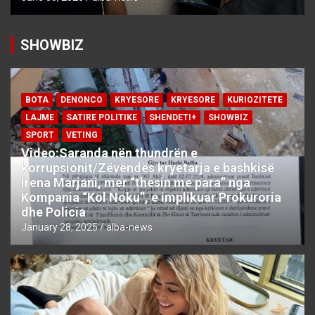
SHOWBIZ
BOTA
DENONCO
KRYESORE
KRYESORE
KURIOZITETE
LAJME
SATIRE POLITIKE
SHENDETI+
SHOWBIZ
SPORT
VETING
Video:Saranda nën thundrën e
korrupsionit/Zëvëndës kryetarja e bashkisë
Irena Marjani, mer “thesin me para” nga
Kompania “Kol Noku”, e implikuar Prokuroria
dhe Policia
January 28, 2025
alba-news