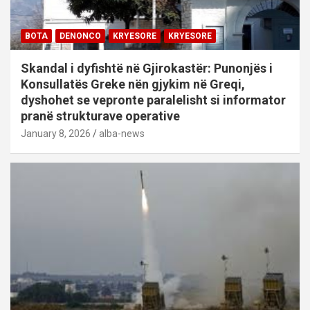
BOTA
DENONCO
KRYESORE
KRYESORE
Skandal i dyfishtë në Gjirokastër: Punonjës i
Konsullatës Greke nën gjykim në Greqi,
dyshohet se vepronte paralelisht si informator
pranë strukturave operative
January 8, 2026
alba-news