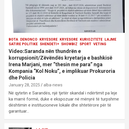
BOTA
DENONCO
KRYESORE
KRYESORE
KURIOZITETE
LAJME
SATIRE POLITIKE
SHENDETI+
SHOWBIZ
SPORT
VETING
Video:Saranda nën thundrën e
korrupsionit/Zëvëndës kryetarja e bashkisë
Irena Marjani, mer “thesin me para” nga
Kompania “Kol Noku”, e implikuar Prokuroria
dhe Policia
January 28, 2025
alba-news
Në qytetin e Sarandës, një tjetër skandal i ndërtimit pa leje
ka marrë formë, duke e ekspozuar në mënyrë të turpshme
dështimin e institucioneve lokale dhe shtetërore për të
garantuar…