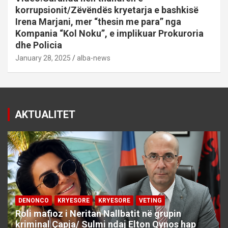
korrupsionit/Zëvëndës kryetarja e bashkisë
Irena Marjani, mer “thesin me para” nga
Kompania “Kol Noku”, e implikuar Prokuroria
dhe Policia
January 28, 2025
alba-news
AKTUALITET
DENONCO
KRYESORE
KRYESORE
VETING
Roli mafioz i Neritan Nallbatit në grupin
kriminal Çapja/ Sulmi ndaj Elton Qynos hap