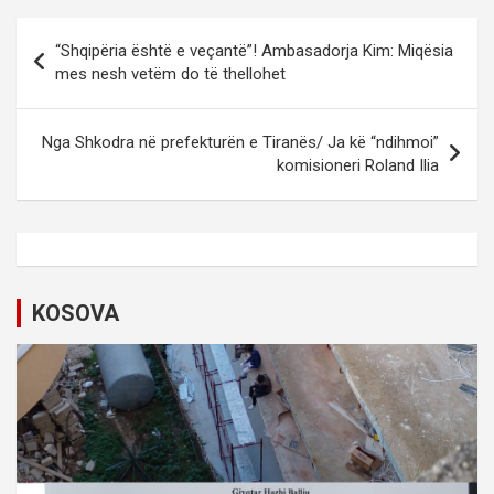
P
“Shqipëria është e veçantë”! Ambasadorja Kim: Miqësia
o
mes nesh vetëm do të thellohet
s
t
Nga Shkodra në prefekturën e Tiranës/ Ja kë “ndihmoi”
komisioneri Roland Ilia
n
a
v
i
KOSOVA
g
a
t
i
o
n