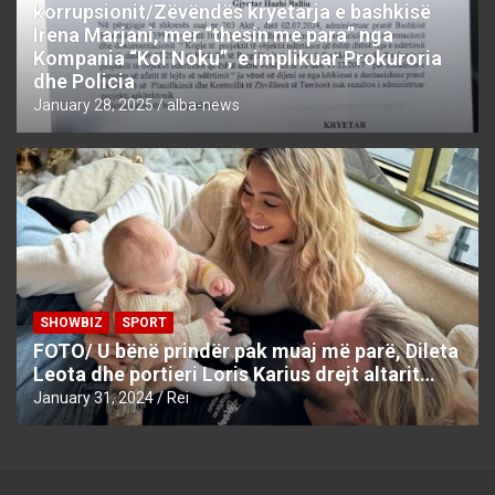
korrupsionit/Zëvëndës kryetarja e bashkisë
Irena Marjani, mer “thesin me para” nga
Kompania “Kol Noku”, e implikuar Prokuroria
dhe Policia
January 28, 2025
alba-news
SHOWBIZ
SPORT
FOTO/ U bënë prindër pak muaj më parë, Dileta
Leota dhe portieri Loris Karius drejt altarit…
January 31, 2024
Rei