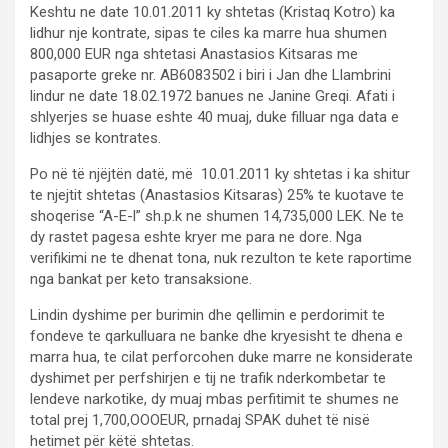
Keshtu ne date 10.01.2011 ky shtetas (Kristaq Kotro) ka
lidhur nje kontrate, sipas te ciles ka marre hua shumen
800,000 EUR nga shtetasi Anastasios Kitsaras me
pasaporte greke nr. AB6083502 i biri i Jan dhe Llambrini
lindur ne date 18.02.1972 banues ne Janine Greqi. Afati i
shlyerjes se huase eshte 40 muaj, duke filluar nga data e
lidhjes se kontrates.
Po në të njëjtën datë, më 10.01.2011 ky shtetas i ka shitur
te njejtit shtetas (Anastasios Kitsaras) 25% te kuotave te
shoqerise “A-E-l” sh.p.k ne shumen 14,735,000 LEK. Ne te
dy rastet pagesa eshte kryer me para ne dore. Nga
verifikimi ne te dhenat tona, nuk rezulton te kete raportime
nga bankat per keto transaksione.
Lindin dyshime per burimin dhe qellimin e perdorimit te
fondeve te qarkulluara ne banke dhe kryesisht te dhena e
marra hua, te cilat perforcohen duke marre ne konsiderate
dyshimet per perfshirjen e tij ne trafik nderkombetar te
lendeve narkotike, dy muaj mbas perfitimit te shumes ne
total prej 1,700,OOOEUR, prnadaj SPAK duhet të nisë
hetimet për këtë shtetas.