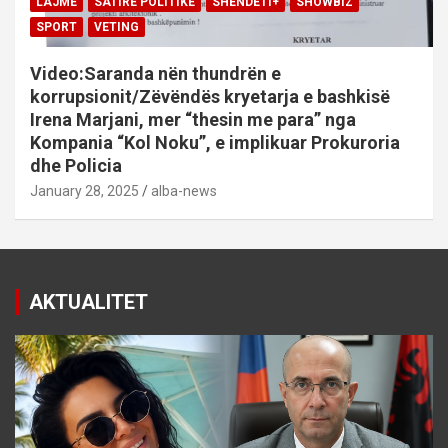
LAJME
SATIRE POLITIKE
SHENDETI+
SHOWBIZ
SPORT
VETING
Video:Saranda nën thundrën e
korrupsionit/Zëvëndës kryetarja e bashkisë
Irena Marjani, mer “thesin me para” nga
Kompania “Kol Noku”, e implikuar Prokuroria
dhe Policia
January 28, 2025
alba-news
AKTUALITET