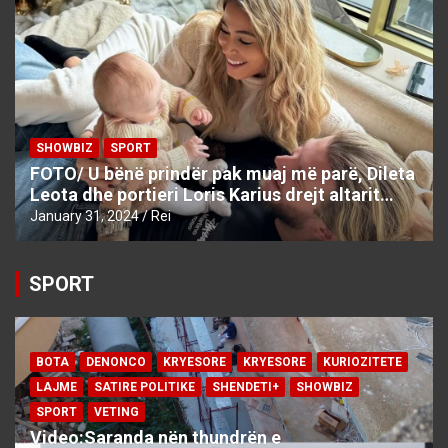
SHOWBIZ
SPORT
FOTO/ U bënë prindër pak muaj më parë, Dileta
Leota dhe portieri Loris Karius drejt altarit…
January 31, 2024
Rei
SPORT
BOTA
DENONCO
KRYESORE
KRYESORE
KURIOZITETE
LAJME
SATIRE POLITIKE
SHENDETI+
SHOWBIZ
SPORT
VETING
Video:Saranda nën thundrën e