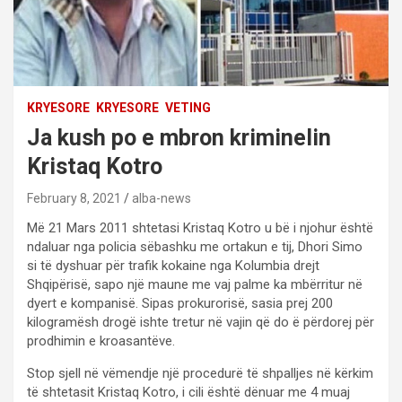
KRYESORE
KRYESORE
VETING
Ja kush po e mbron kriminelin
Kristaq Kotro
February 8, 2021
alba-news
Më 21 Mars 2011 shtetasi Kristaq Kotro u bë i njohur është
ndaluar nga policia sëbashku me ortakun e tij, Dhori Simo
si të dyshuar për trafik kokaine nga Kolumbia drejt
Shqipërisë, sapo një maune me vaj palme ka mbërritur në
dyert e kompanisë. Sipas prokurorisë, sasia prej 200
kilogramësh drogë ishte tretur në vajin që do ë përdorej për
prodhimin e kroasantëve.
Stop sjell në vëmendje një procedurë të shpalljes në kërkim
të shtetasit Kristaq Kotro, i cili është dënuar me 4 muaj