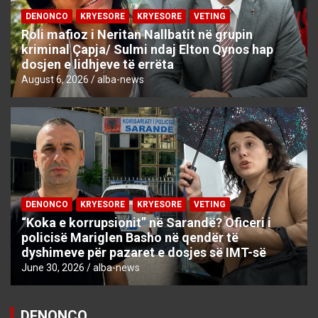
DENONCO
KRYESORE
KRYESORE
VETING
Roli mafioz i Neritan Nallbatit në grupin
kriminal Çapja/ Sulmi ndaj Elton Qynos hap
dosjen e lidhjeve të errëta
August 6, 2026
alba-news
DENONCO
KRYESORE
KRYESORE
VETING
“Koka e korrupsionit” në Sarandë? Oficeri i
policisë Mariglen Basho në qendër të
dyshimeve për pazaret e dosjes së IMT-së
June 30, 2026
alba-news
DENONCO