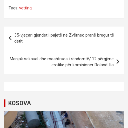
Tags:
vetting
P
35-vjeçari gjendet i pajetë në Zvërnec pranë bregut të
o
detit
s
t
Manjak seksual dhe mashtrues i rëndomtë/ 12 përgjime
erotike për komisioner Roland Ilia
n
a
v
i
KOSOVA
g
a
t