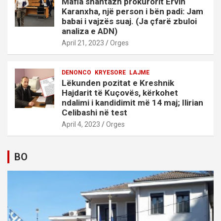
Mafia shantazh prokurorit Ervin
Karanxha, një person i bën padi: Jam
babai i vajzës suaj. (Ja çfarë zbuloi
analiza e ADN)
April 21, 2023
Orges
DENONCO
KRYESORE
LAJME
Lëkunden pozitat e Kreshnik
Hajdarit të Kuçovës, kërkohet
ndalimi i kandidimit më 14 maj; Ilirian
Celibashi në test
April 4, 2023
Orges
BO