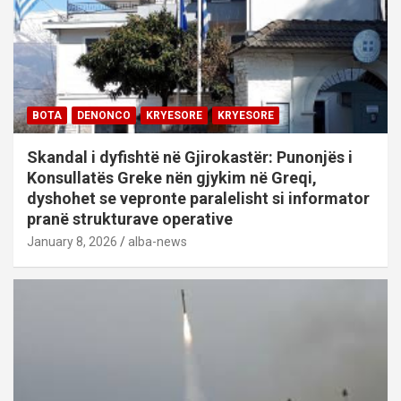
BOTA
DENONCO
KRYESORE
KRYESORE
Skandal i dyfishtë në Gjirokastër: Punonjës i
Konsullatës Greke nën gjykim në Greqi,
dyshohet se vepronte paralelisht si informator
pranë strukturave operative
January 8, 2026
alba-news