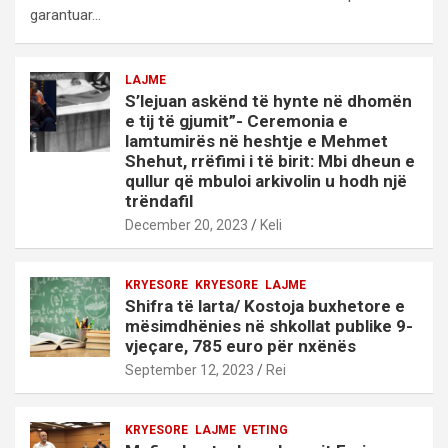
garantuar…
LAJME
S’lejuan askënd të hynte në dhomën
e tij të gjumit”- Ceremonia e
lamtumirës në heshtje e Mehmet
Shehut, rrëfimi i të birit: Mbi dheun e
qullur që mbuloi arkivolin u hodh një
trëndafil
December 20, 2023
Keli
KRYESORE
KRYESORE
LAJME
Shifra të larta/ Kostoja buxhetore e
mësimdhënies në shkollat publike 9-
vjeçare, 785 euro për nxënës
September 12, 2023
Rei
KRYESORE
LAJME
VETING