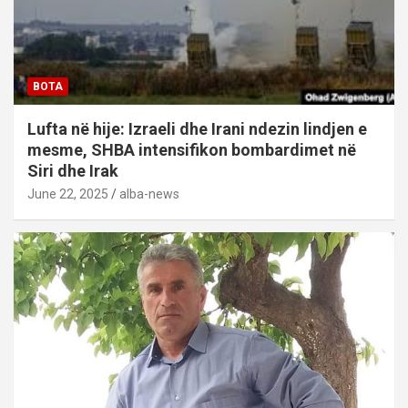
BOTA
Lufta në hije: Izraeli dhe Irani ndezin lindjen e
mesme, SHBA intensifikon bombardimet në
Siri dhe Irak
June 22, 2025
alba-news