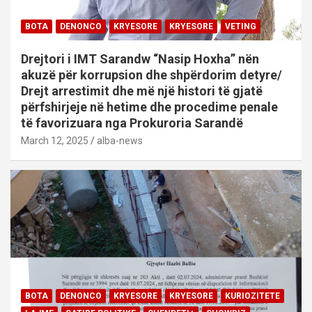
BOTA
DENONCO
KRYESORE
KRYESORE
VETING
Drejtori i IMT Sarandw “Nasip Hoxha” nën
akuzë për korrupsion dhe shpërdorim detyre/
Drejt arrestimit dhe më një histori të gjatë
përfshirjeje në hetime dhe procedime penale
të favorizuara nga Prokuroria Sarandë
March 12, 2025
alba-news
BOTA
DENONCO
KRYESORE
KRYESORE
KURIOZITETE