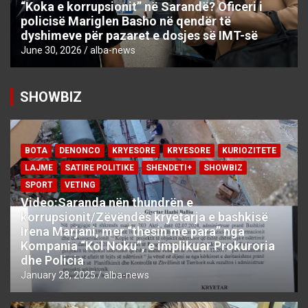
“Koka e korrupsionit” në Sarandë? Oficeri i
policisë Mariglen Basho në qendër të
dyshimeve për pazaret e dosjes së IMT-së
June 30, 2026
alba-news
SHOWBIZ
BOTA
DENONCO
KRYESORE
KRYESORE
KURIOZITETE
LAJME
SATIRE POLITIKE
SHENDETI+
SHOWBIZ
SPORT
VETING
Video:Saranda nën thundrën e
korrupsionit/Zëvëndës kryetarja e bashkisë
Irena Marjani, mer “thesin me para” nga
Kompania “Kol Noku”, e implikuar Prokuroria
dhe Policia
January 28, 2025
alba-news