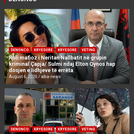
DENONCO
KRYESORE
KRYESORE
VETING
Roli mafioz i Neritan Nallbatit në grupin
kriminal Çapja/ Sulmi ndaj Elton Qynos hap
dosjen e lidhjeve të errëta
August 6, 2026
alba-news
DENONCO
KRYESORE
KRYESORE
VETING