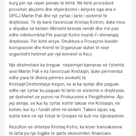
burg për një vepër penale të lehtë. Në këtë procedurë
provohet abuzimi dhe shpërdorimi i detyrës nga ana e
OPGJ Martin Pali dhe një zyrtar i lartë i sistemit të
drejtësisë. Të dy kanë favorizuar Kristaq Kotron, duke mos
e shpallur në kërkim fillimisht brenda vendit dhe më pas
edhe ndërkombtar.Për pasojë Kotro mundi t’i shmangej
drejtësisë. Për këtë arsye, Struktura e Posaçme kundër
korrupsionit dhe Krimit të Organizuar duhet të nisë
urgjentisht hetimet për një kriminel si Kiço.
Një dëshmitare ka treguar nëpërmjet kameras së fshehtë,
sesi Martin Pali e ka favorizuar Kristaqin, duke përmendur
edhe para të dhëna përmes avokatit të
Kristaqit.Dëshmitarja tregon, se ai ka njohje dhe paguan
edhe një zyrtar ku paguan të lartë në sistemin e drejtësisë,
që dyshohet se punon në Prokurorinë e Përgjithshme. Ajo
jep detaje, se kur ky zyrtar është takuar me Kristaqin, në
kohën, kur ky i fundit ishte në kërkim. Takimi sipas saj,
është bërë në një fshat të Greqisë në kufi me Gjirokastrën.
Rezulton se shtetasi Kristaq Kotro, ka kryer transaksione
te larta pa nje logjike te qarte ekonomiko-financiare.