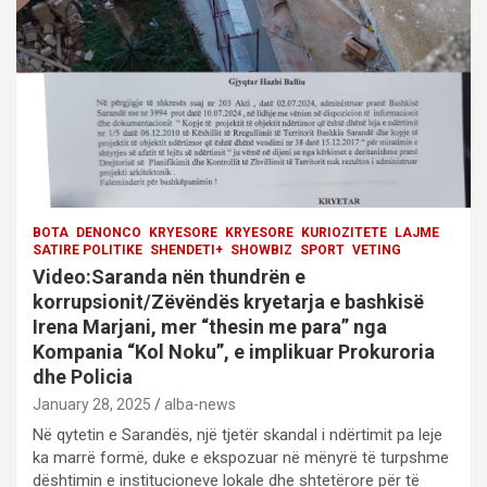
i
o
n
BOTA
DENONCO
KRYESORE
KRYESORE
KURIOZITETE
LAJME
SATIRE POLITIKE
SHENDETI+
SHOWBIZ
SPORT
VETING
Video:Saranda nën thundrën e
korrupsionit/Zëvëndës kryetarja e bashkisë
Irena Marjani, mer “thesin me para” nga
Kompania “Kol Noku”, e implikuar Prokuroria
dhe Policia
January 28, 2025
alba-news
Në qytetin e Sarandës, një tjetër skandal i ndërtimit pa leje
ka marrë formë, duke e ekspozuar në mënyrë të turpshme
dështimin e institucioneve lokale dhe shtetërore për të