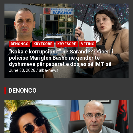
DENONCO
KRYESORE
KRYESORE
VETING
“Koka e korrupsionit” në Sarandë? Oficeri i
policisë Mariglen Basho në qendër të
dyshimeve për pazaret e dosjes së IMT-së
June 30, 2026
alba-news
DENONCO