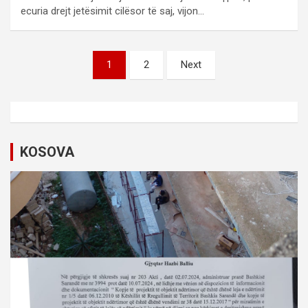
ecuria drejt jetësimit cilësor të saj, vijon…
P
1
2
Next
o
s
t
s
KOSOVA
p
a
g
i
n
a
t