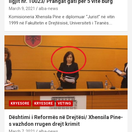
ligjit nr. 10023/ Prangat gati për 5 vite burg
March 9, 2021
alba-news
Komisioneria Xhensila Pine e diplomuar “Jurist” në vitin
1999 në Fakultetin e Drejtësisë, Universiteti i Tiranës.…
KRYESORE
KRYESORE
VETING
Dështimi i Reformës në Drejtësi/ Xhensila Pine-
s vazhdon rrugen drejt krimit
March 7, 2021
alba-news