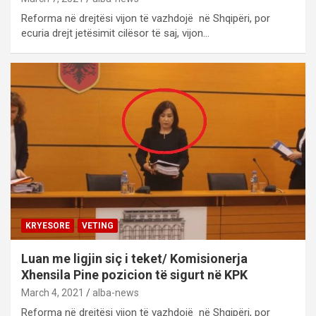
Reforma në drejtësi vijon të vazhdojë në Shqipëri, por
ecuria drejt jetësimit cilësor të saj, vijon…
KRYESORE
VETING
Luan me ligjin siç i teket/ Komisionerja
Xhensila Pine pozicion të sigurt në KPK
March 4, 2021
alba-news
Reforma në drejtësi vijon të vazhdojë në Shqipëri, por