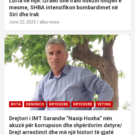
Lufta në hije: Izraeli dhe Irani ndezin lindjen e
mesme, SHBA intensifikon bombardimet në
Siri dhe Irak
June 22, 2025
alba-news
BOTA
DENONCO
KRYESORE
KRYESORE
VETING
Drejtori i IMT Sarandw “Nasip Hoxha” nën
akuzë për korrupsion dhe shpërdorim detyre/
Drejt arrestimit dhe më një histori të gjatë