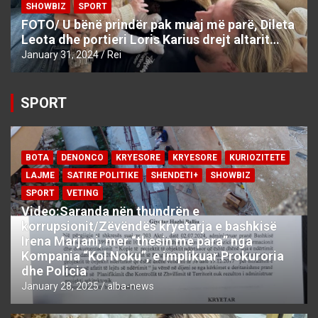
SHOWBIZ
SPORT
FOTO/ U bënë prindër pak muaj më parë, Dileta
Leota dhe portieri Loris Karius drejt altarit…
January 31, 2024
Rei
SPORT
BOTA
DENONCO
KRYESORE
KRYESORE
KURIOZITETE
LAJME
SATIRE POLITIKE
SHENDETI+
SHOWBIZ
SPORT
VETING
Video:Saranda nën thundrën e
korrupsionit/Zëvëndës kryetarja e bashkisë
Irena Marjani, mer “thesin me para” nga
Kompania “Kol Noku”, e implikuar Prokuroria
dhe Policia
January 28, 2025
alba-news