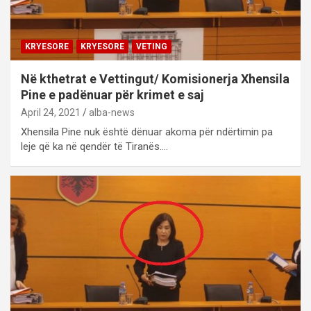
KRYESORE
KRYESORE
VETING
Në kthetrat e Vettingut/ Komisionerja Xhensila
Pine e padënuar për krimet e saj
April 24, 2021
alba-news
Xhensila Pine nuk është dënuar akoma për ndërtimin pa
leje që ka në qendër të Tiranës.…