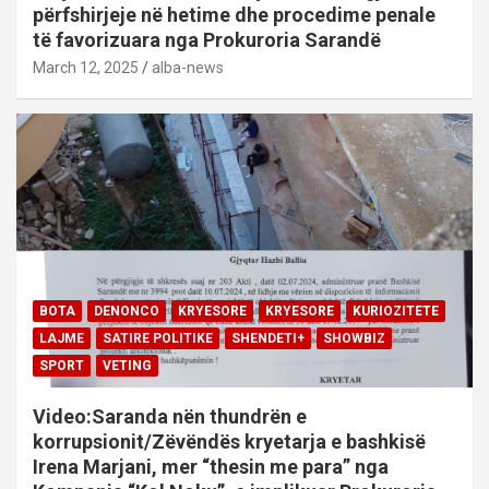
përfshirjeje në hetime dhe procedime penale
të favorizuara nga Prokuroria Sarandë
March 12, 2025
alba-news
BOTA
DENONCO
KRYESORE
KRYESORE
KURIOZITETE
LAJME
SATIRE POLITIKE
SHENDETI+
SHOWBIZ
SPORT
VETING
Video:Saranda nën thundrën e
korrupsionit/Zëvëndës kryetarja e bashkisë
Irena Marjani, mer “thesin me para” nga