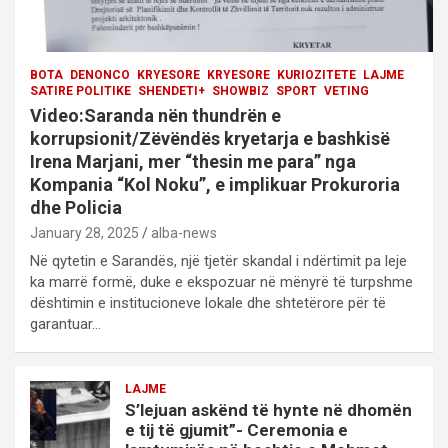
i
o
BOTA
DENONCO
KRYESORE
KRYESORE
KURIOZITETE
LAJME
n
SATIRE POLITIKE
SHENDETI+
SHOWBIZ
SPORT
VETING
Video:Saranda nën thundrën e
korrupsionit/Zëvëndës kryetarja e bashkisë
Irena Marjani, mer “thesin me para” nga
Kompania “Kol Noku”, e implikuar Prokuroria
dhe Policia
January 28, 2025
alba-news
Në qytetin e Sarandës, një tjetër skandal i ndërtimit pa leje
ka marrë formë, duke e ekspozuar në mënyrë të turpshme
dështimin e institucioneve lokale dhe shtetërore për të
garantuar…
LAJME
S’lejuan askënd të hynte në dhomën
e tij të gjumit”- Ceremonia e