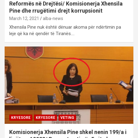
Reformës në Drejtësi/ Komisionerja Xhensila
Pine dhe rrugëtimi drejt korrupsionit
March 12, 2021
alba-news
Xhensila Pine nuk është dënuar akoma për ndërtimin pa
leje që ka në qendër të Tiranës.…
KRYESORE
KRYESORE
VETING
Komisionerja Xhensila Pine shkel nenin 199/a i