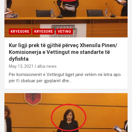
KRYESORE
KRYESORE
VETING
Kur ligji prek të gjithë përveç Xhensila Pinen/
Komisionerja e Vettingut me standarte të
dyfishta
May 13, 2021
alba-news
Për komisionerët e Vettingut ligjet janë vetëm në letra apo
për t’i zbatuar për gjyqtarët dhe…