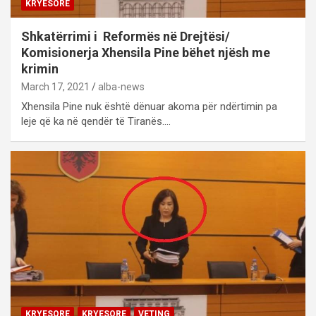
KRYESORE
Shkatërrimi i Reformës në Drejtësi/
Komisionerja Xhensila Pine bëhet njësh me
krimin
March 17, 2021
alba-news
Xhensila Pine nuk është dënuar akoma për ndërtimin pa
leje që ka në qendër të Tiranës.…
KRYESORE
KRYESORE
VETING