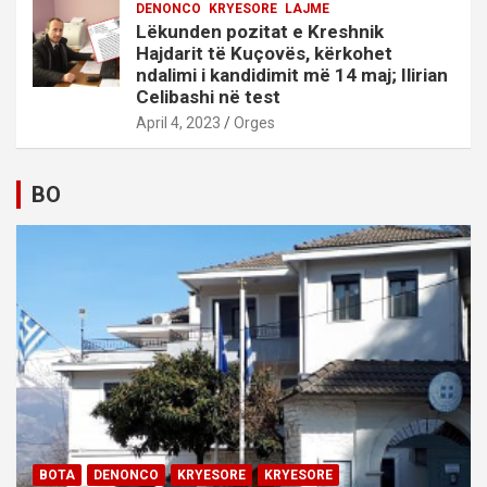
DENONCO
KRYESORE
LAJME
Lëkunden pozitat e Kreshnik
Hajdarit të Kuçovës, kërkohet
ndalimi i kandidimit më 14 maj; Ilirian
Celibashi në test
April 4, 2023
Orges
BO
BOTA
DENONCO
KRYESORE
KRYESORE