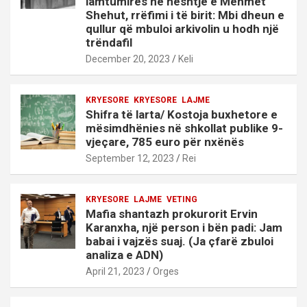
lamtumirës në heshtje e Mehmet
Shehut, rrëfimi i të birit: Mbi dheun e
qullur që mbuloi arkivolin u hodh një
trëndafil
December 20, 2023
Keli
KRYESORE
KRYESORE
LAJME
Shifra të larta/ Kostoja buxhetore e
mësimdhënies në shkollat publike 9-
vjeçare, 785 euro për nxënës
September 12, 2023
Rei
KRYESORE
LAJME
VETING
Mafia shantazh prokurorit Ervin
Karanxha, një person i bën padi: Jam
babai i vajzës suaj. (Ja çfarë zbuloi
analiza e ADN)
April 21, 2023
Orges