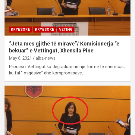
KRYESORE
KRYESORE
VETING
“Jeta mes gjithë të mirave”/ Komisionerja “e
bekuar” e Vettingut, Xhensila Pine
May 6, 2021
alba-news
Procesi i Vettingut ka degraduar në një formë të shemtuar,
ku fal ” miqësive” dhe kompromiseve…