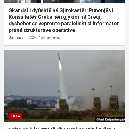
Skandal i dyfishtë në Gjirokastër: Punonjës i
Konsullatës Greke nën gjykim në Greqi,
dyshohet se vepronte paralelisht si informator
pranë strukturave operative
January 8, 2026
alba-news
BOTA