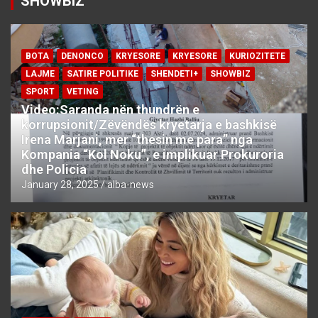
SHOWBIZ
BOTA
DENONCO
KRYESORE
KRYESORE
KURIOZITETE
LAJME
SATIRE POLITIKE
SHENDETI+
SHOWBIZ
SPORT
VETING
Video:Saranda nën thundrën e
korrupsionit/Zëvëndës kryetarja e bashkisë
Irena Marjani, mer “thesin me para” nga
Kompania “Kol Noku”, e implikuar Prokuroria
dhe Policia
January 28, 2025
alba-news