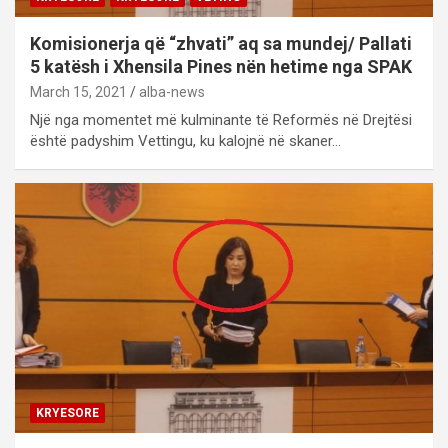
Komisionerja që “zhvati” aq sa mundej/ Pallati
5 katësh i Xhensila Pines nën hetime nga SPAK
March 15, 2021
alba-news
Një nga momentet më kulminante të Reformës në Drejtësi
është padyshim Vettingu, ku kalojnë në skaner…
KRYESORE