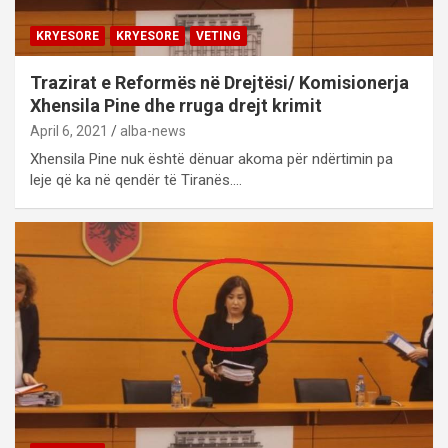
KRYESORE
KRYESORE
VETING
Trazirat e Reformës në Drejtësi/ Komisionerja
Xhensila Pine dhe rruga drejt krimit
April 6, 2021
alba-news
Xhensila Pine nuk është dënuar akoma për ndërtimin pa
leje që ka në qendër të Tiranës.…