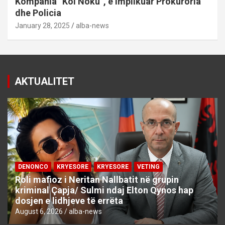
Kompania “Kol Noku”, e implikuar Prokuroria
dhe Policia
January 28, 2025
alba-news
AKTUALITET
DENONCO
KRYESORE
KRYESORE
VETING
Roli mafioz i Neritan Nallbatit në grupin
kriminal Çapja/ Sulmi ndaj Elton Qynos hap
dosjen e lidhjeve të errëta
August 6, 2026
alba-news