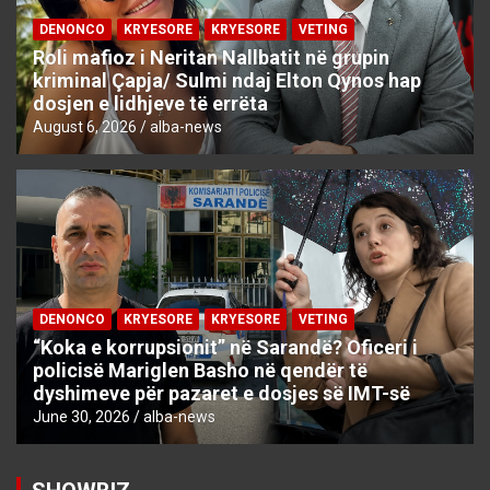
DENONCO
KRYESORE
KRYESORE
VETING
Roli mafioz i Neritan Nallbatit në grupin
kriminal Çapja/ Sulmi ndaj Elton Qynos hap
dosjen e lidhjeve të errëta
August 6, 2026
alba-news
DENONCO
KRYESORE
KRYESORE
VETING
“Koka e korrupsionit” në Sarandë? Oficeri i
policisë Mariglen Basho në qendër të
dyshimeve për pazaret e dosjes së IMT-së
June 30, 2026
alba-news